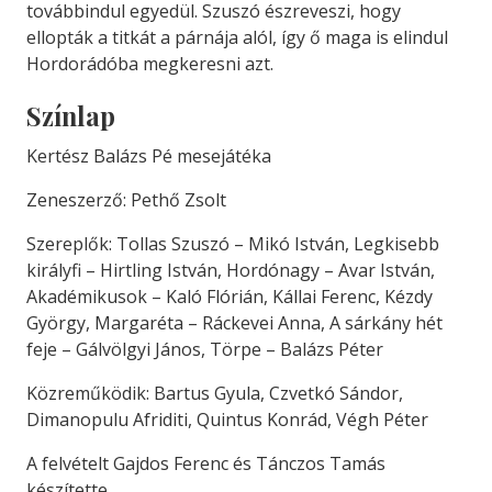
továbbindul egyedül. Szuszó észreveszi, hogy
ellopták a titkát a párnája alól, így ő maga is elindul
Hordorádóba megkeresni azt.
Színlap
Kertész Balázs Pé mesejátéka
Zeneszerző: Pethő Zsolt
Szereplők: Tollas Szuszó – Mikó István, Legkisebb
királyfi – Hirtling István, Hordónagy – Avar István,
Akadémikusok – Kaló Flórián, Kállai Ferenc, Kézdy
György, Margaréta – Ráckevei Anna, A sárkány hét
feje – Gálvölgyi János, Törpe – Balázs Péter
Közreműködik: Bartus Gyula, Czvetkó Sándor,
Dimanopulu Afriditi, Quintus Konrád, Végh Péter
A felvételt Gajdos Ferenc és Tánczos Tamás
készítette