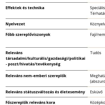
Effektek és technika
Speciális
Térhatá
Nyelvezet
Köznyel
Főbb szereplőviszonyok
Faji/nem
Releváns
Tudós
társadalmi/kulturális/gazdasági/politikai
- poszt/hivatás/tevékenység
Releváns nem-emberi szereplők
Meghatá
(abszurd
Releváns státuszváltozás és életesemény
Esküvő
Főszereplők releváns kora
Középk