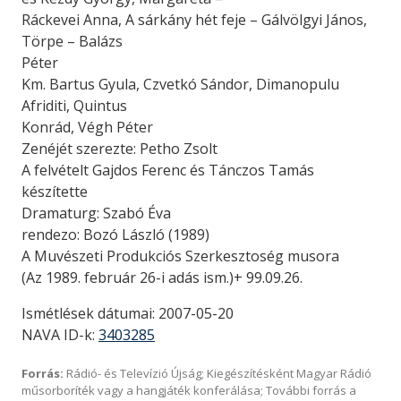
Ráckevei Anna, A sárkány hét feje – Gálvölgyi János,
Törpe – Balázs
Péter
Km. Bartus Gyula, Czvetkó Sándor, Dimanopulu
Afriditi, Quintus
Konrád, Végh Péter
Zenéjét szerezte: Petho Zsolt
A felvételt Gajdos Ferenc és Tánczos Tamás
készítette
Dramaturg: Szabó Éva
rendezo: Bozó László (1989)
A Muvészeti Produkciós Szerkesztoség musora
(Az 1989. február 26-i adás ism.)+ 99.09.26.
Ismétlések dátumai: 2007-05-20
NAVA ID-k:
3403285
Forrás:
Rádió- és Televízió Újság; Kiegészítésként Magyar Rádió
műsorboríték vagy a hangjáték konferálása; További forrás a