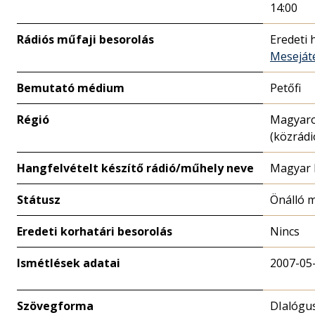
14:00
Rádiós műfaji besorolás
Eredeti 
Meseját
Bemutató médium
Petőfi
Régió
Magyar
(közrádi
Hangfelvételt készítő rádió/műhely neve
Magyar 
Státusz
Önálló 
Eredeti korhatári besorolás
Nincs
Ismétlések adatai
2007-05
Szövegforma
DIalógu