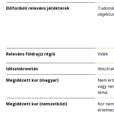
Előforduló releváns játékterek
Tudomá
objektu
Releváns földrajzi régió
Vidék
Időszinkronitás
Absztra
Megidézett kor (magyar)
Nem ért
vagy ne
téma
Megidézett kor (nemzetközi)
Kor nem
értelme