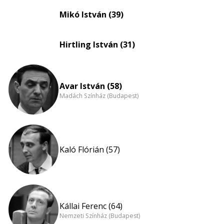
eloszlás
Mikó István (39)
nagyítása
Hirtling István (31)
Avar István (58)
Madách Színház (Budapest)
Kaló Flórián (57)
Kállai Ferenc (64)
Nemzeti Színház (Budapest)