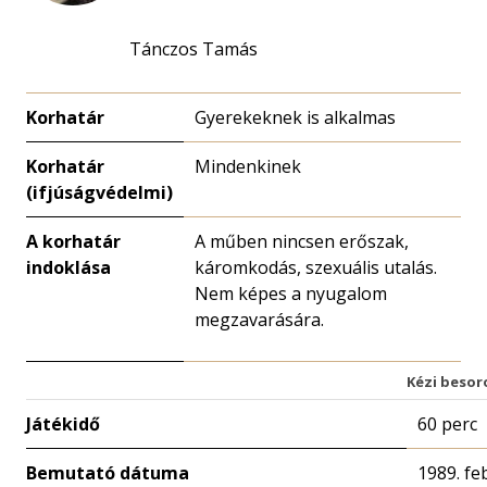
Tánczos Tamás
Korhatár
Gyerekeknek is alkalmas
Korhatár
Mindenkinek
(ifjúságvédelmi)
A korhatár
A műben nincsen erőszak,
indoklása
káromkodás, szexuális utalás.
Nem képes a nyugalom
megzavarására.
Kézi besor
Játékidő
60 perc
Bemutató dátuma
1989. fe