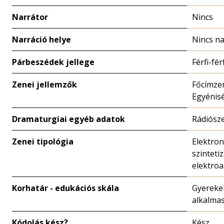
Narrátor
Nincs
Narráció helye
Nincs na
Párbeszédek jellege
Férfi-fér
Zenei jellemzők
Főcímzen
Egyénis
Dramaturgiai egyéb adatok
Rádiósz
Zenei tipológia
Elektron
szintetiz
elektroa
Korhatár - edukációs skála
Gyereke
alkalma
Kódolás kész?
Kész