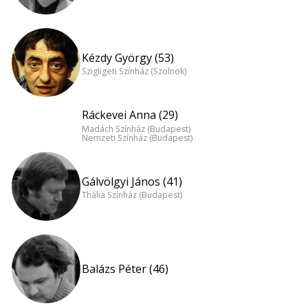
Kézdy György (53)
Szigligeti Színház (Szolnok)
Ráckevei Anna (29)
Madách Színház (Budapest)
Nemzeti Színház (Budapest)
Gálvölgyi János (41)
Thália Színház (Budapest)
Balázs Péter (46)