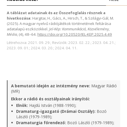
A táblázat adatainak és az Összefoglalás résznek a
hivatkozása:
Hargitai, H., Gács, A., Hirsch, T., & Szilágyi-Gál, M.
(2025). A magyar nyelvű rádiójátékok történetének feltárása
adatalapú eszközökkel.
Jel-Kép: Kommunikáció, Közvélemény,
Média
, (4), 48–64.
https://doi.org/10.20520/JEL-KEP.2025.4.49
Létrehozva: 2021. 09. 29.; Revíziók: 2023. 02. 22.; 2023. 04. 21.;
2023. 09. 01.; 2024. 03. 20.; 2024. 04. 11.
A bemutató idején az intézmény neve:
Magyar Rádió
(MR)
Ekkor a rádió és osztályainak irányítói:
Elnök:
Hajdú István (1988-1990);
Dramaturg-igazgató (Drámai Osztály):
Bozó
László (1979-1989);
Dramaturgia főrendező:
Bozó László (1979-1989);