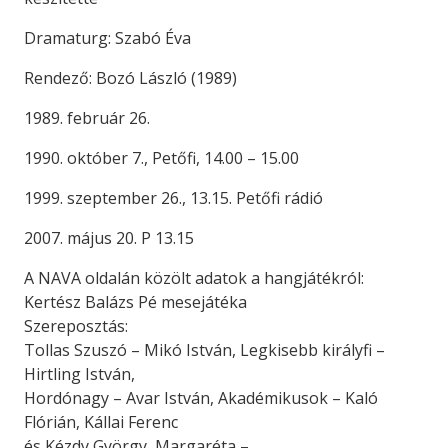
Dramaturg: Szabó Éva
Rendező: Bozó László (1989)
1989. február 26.
1990. október 7., Petőfi, 14.00 – 15.00
1999. szeptember 26., 13.15. Petőfi rádió
2007. május 20. P 13.15
A NAVA oldalán közölt adatok a hangjátékról:
Kertész Balázs Pé mesejátéka
Szereposztás:
Tollas Szuszó – Mikó István, Legkisebb királyfi –
Hirtling István,
Hordónagy – Avar István, Akadémikusok – Kaló
Flórián, Kállai Ferenc
és Kézdy György, Margaréta –