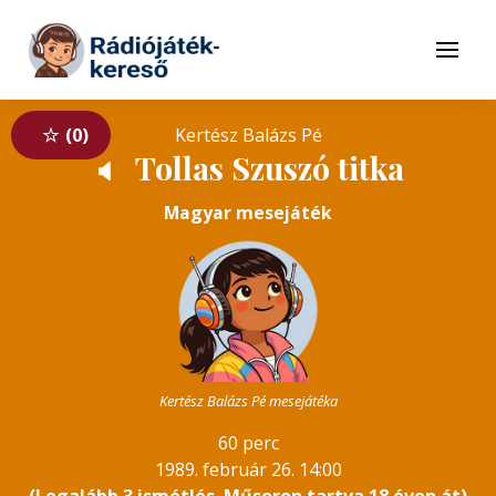
Tovább a navigációhoz
Tovább a tartalomhoz
Menü
0
Kertész Balázs Pé
Tollas Szuszó titka
🔈
Magyar mesejáték
Kertész Balázs Pé mesejátéka
60 perc
1989. február 26. 14:00