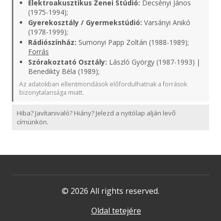
Elektroakusztikus Zenei Stúdió:
Decsényi János
(1975-1994);
Gyerekosztály / Gyermekstúdió:
Varsányi Anikó
(1978-1999);
Rádiószínház:
Sumonyi Papp Zoltán (1988-1989);
Forrás
Szórakoztató Osztály:
László György (1987-1993) |
Benedikty Béla (1989);
Az adatokban ellentmondások előfordulhatnak a források
bizonytalansága miatt.
Hiba? Javítanivaló? Hiány? Jelezd a nyitólap alján levő
címünkön.
© 2026 All rights reserved.
Oldal tetejére