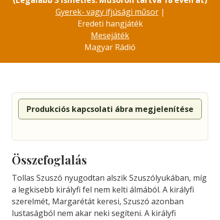
(Legalább 3 ismétlés. Műsoron tartva 18 éven át)
Gyerek- vagy ifjúsági műsor
|
Eredeti hangjáték
Mesejáték
Magyar Rádió
Produkciós kapcsolati ábra megjelenítése
Összefoglalás
Tollas Szuszó nyugodtan alszik Szuszólyukában, míg
a legkisebb királyfi fel nem kelti álmából. A királyfi
szerelmét, Margarétát keresi, Szuszó azonban
lustaságból nem akar neki segíteni. A királyfi