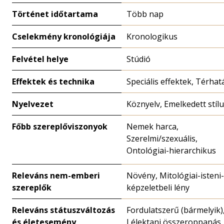
Történet időtartama
Több nap
Cselekmény kronológiája
Kronologikus
Felvétel helye
Stúdió
Effektek és technika
Speciális effektek, Térhat
Nyelvezet
Köznyelv, Emelkedett stíl
Főbb szereplőviszonyok
Nemek harca,
Szerelmi/szexuális,
Ontológiai-hierarchikus
Releváns nem-emberi
Növény, Mitológiai-isteni-
szereplők
képzeletbeli lény
Releváns státuszváltozás
Fordulatszerű (bármelyik)
és életesemény
Lélektani összeroppanás