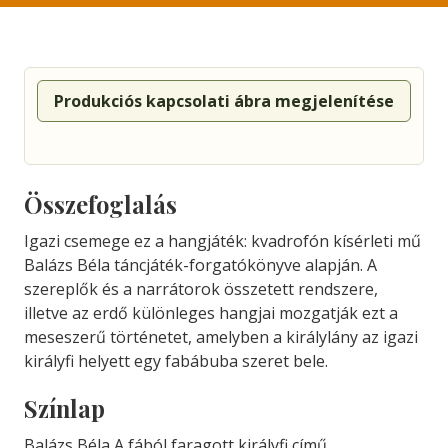
Produkciós kapcsolati ábra megjelenítése
Összefoglalás
Igazi csemege ez a hangjáték: kvadrofón kísérleti mű
Balázs Béla táncjáték-forgatókönyve alapján. A
szereplők és a narrátorok összetett rendszere,
illetve az erdő különleges hangjai mozgatják ezt a
meseszerű történetet, amelyben a királylány az igazi
királyfi helyett egy fabábuba szeret bele.
Színlap
Balázs Béla A fából faragott királyfi című