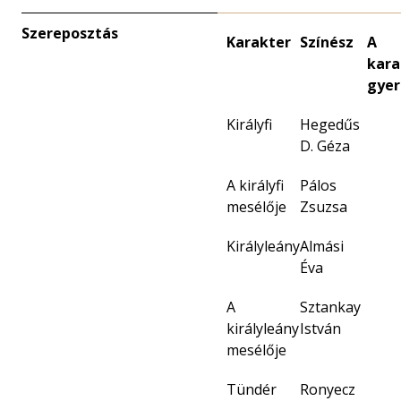
Szereposztás
Karakter
Színész
A
kara
gyer
Királyfi
Hegedűs
D. Géza
A királyfi
Pálos
mesélője
Zsuzsa
Királyleány
Almási
Éva
A
Sztankay
királyleány
István
mesélője
Tündér
Ronyecz