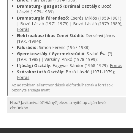
Dramaturg-igazgató (Drámai Osztály):
Bozó
László (1979-1989);
Dramaturgia főrendező:
Cserés Miklós (1958-1981)
| Bozó László (1971-1979) | Bozó László (1979-1989);
Forrás
Elektroakusztikus Zenei Stúdió:
Decsényi János
(1975-1994);
Falurádió:
Simon Ferenc (1967-1988);
Gyerekosztály / Gyermekstúdió:
Szabó Éva (?)
(1976-1988) | Varsányi Anikó (1978-1999);
Ifjúsági Osztály:
Faggyas Sándor (1968-1979);
Forrás
Szórakoztató Osztály:
Bozó László (1971-1979);
Forrás
Az adatokban ellentmondások előfordulhatnak a források
bizonytalansága miatt.
Hiba? Javítanivaló? Hiány? Jelezd a nyitólap alján levő
címünkön.