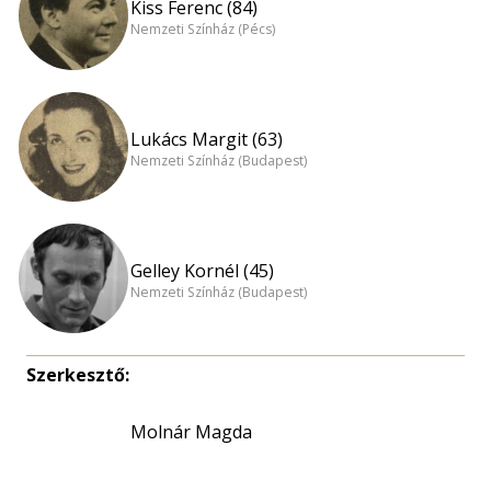
Kiss Ferenc (84)
Nemzeti Színház (Pécs)
Lukács Margit (63)
Nemzeti Színház (Budapest)
Gelley Kornél (45)
Nemzeti Színház (Budapest)
Szerkesztő:
Molnár Magda