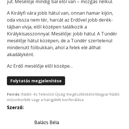
jut. Mesélője mindig bal elől van – mozgás nélkül.
A Királyfi vára jobb hátul van, onnan hamar kijön,
oda vissza nem tér, harcát az Erdővel jobb derék-
tájban vívja, elől középen találkozik a
Királykisasszonnyal. Mesélője: jobb hátul. A Tündér
mesélője hátul középen, de a Tündér szertelenül
mindenütt fölbukkan, ahol a felek elé állhat
akadályként.
Az Erdő mesélője elől középe…
Folytatás megjelenítése
Forrás:
Rádió- és Televízió Újság; Kiegészítésként Magyar Rádió
műsorboríték vagy a hangjáték konferálása
Szerző:
Balázs Béla