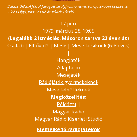
Balázs Béla: A fából faragott királyfi című néma táncjátékából készítette
Siklós Olga, Kiss László és Kádár László.
17 perc
1979. március 28. 10:05
(Legalább 2 ismétlés. Műsoron tartva 22 éven át)
Családi
|
Elbűvölő
|
Mese
|
Mese kicsiknek (6-8 éves)
|
Hangjáték
Adaptáció
Mesejáték
Rádiójáték gyermekeknek
Mese felnőtteknek
Megközelítés:
Példázat
|
Magyar Rádió
Magyar Rádió Kísérleti Stúdió
Kiemelkedő rádiójátékok