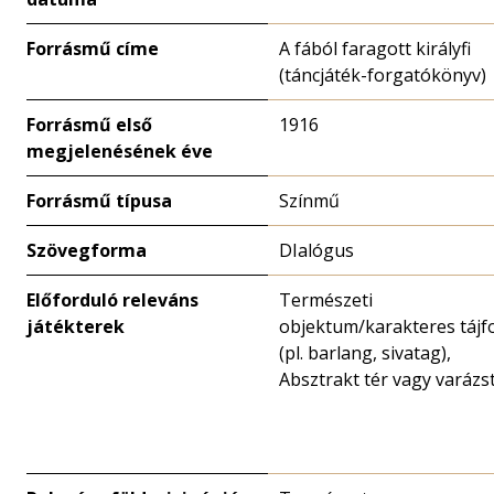
Forrásmű címe
A fából faragott királyfi
(táncjáték-forgatókönyv)
Forrásmű első
1916
megjelenésének éve
Forrásmű típusa
Színmű
Szövegforma
DIalógus
Előforduló releváns
Természeti
játékterek
objektum/karakteres táj
(pl. barlang, sivatag),
Absztrakt tér vagy varázs