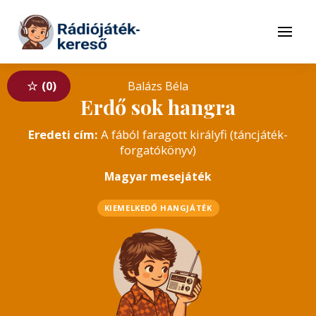
Tovább a navigációhoz
Tovább a tartalomhoz
Menü
0
Balázs Béla
Erdő sok hangra
Eredeti cím:
A fából faragott királyfi (táncjáték-
forgatókönyv)
Magyar mesejáték
KIEMELKEDŐ HANGJÁTÉK