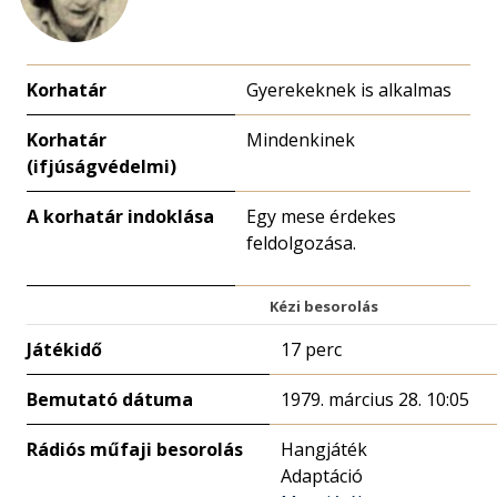
Korhatár
Gyerekeknek is alkalmas
Korhatár
Mindenkinek
(ifjúságvédelmi)
A korhatár indoklása
Egy mese érdekes
feldolgozása.
Kézi besorolás
Játékidő
17 perc
Bemutató dátuma
1979. március 28. 10:05
Rádiós műfaji besorolás
Hangjáték
Adaptáció