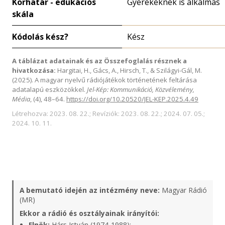
Korhatár - edukációs
Gyerekeknek is alkalmas
skála
Kódolás kész?
Kész
A táblázat adatainak és az Összefoglalás résznek a
hivatkozása:
Hargitai, H., Gács, A., Hirsch, T., & Szilágyi-Gál, M.
(2025). A magyar nyelvű rádiójátékok történetének feltárása
adatalapú eszközökkel.
Jel-Kép: Kommunikáció, Közvélemény,
Média
, (4), 48–64.
https://doi.org/10.20520/JEL-KEP.2025.4.49
Létrehozva: 2023. 08. 22.; Revíziók: 2023. 08. 22.; 2024. 07. 05.;
2024. 10. 11.
A bemutató idején az intézmény neve:
Magyar Rádió
(MR)
Ekkor a rádió és osztályainak irányítói:
Elnök:
Hárs István (1974-1988);