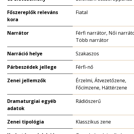
Főszereplők releváns
Fiatal
kora
Narrátor
Férfi narrátor, Női narrát
Több narrátor
Narráció helye
Szakaszos
Párbeszédek jellege
Férfi-nő
Zenei jellemzők
Érzelmi, Átvezetőzene,
Főcímzene, Háttérzene
Dramaturgiai egyéb
Rádiószerű
adatok
Zenei tipológia
Klasszikus zene