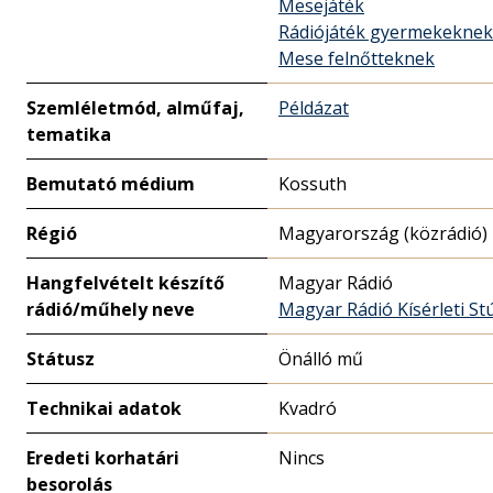
Mesejáték
Rádiójáték gyermekeknek
Mese felnőtteknek
Szemléletmód, alműfaj,
Példázat
tematika
Bemutató médium
Kossuth
Régió
Magyarország (közrádió)
Hangfelvételt készítő
Magyar Rádió
rádió/műhely neve
Magyar Rádió Kísérleti St
Státusz
Önálló mű
Technikai adatok
Kvadró
Eredeti korhatári
Nincs
besorolás