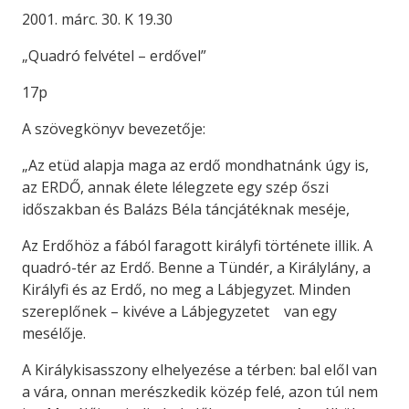
2001. márc. 30. K 19.30
„Quadró felvétel – erdővel”
17p
A szövegkönyv bevezetője:
„Az etüd alapja maga az erdő mondhatnánk úgy is,
az ERDŐ, annak élete lélegzete egy szép őszi
időszakban és Balázs Béla táncjátéknak meséje,
Az Erdőhöz a fából faragott királyfi története illik. A
quadró-tér az Erdő. Benne a Tündér, a Királylány, a
Királyfi és az Erdő, no meg a Lábjegyzet. Minden
szereplőnek – kivéve a Lábjegyzetet van egy
mesélője.
A Királykisasszony elhelyezése a térben: bal elől van
a vára, onnan merészkedik közép felé, azon túl nem