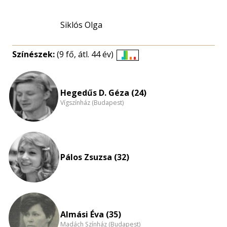
Siklós Olga
Színészek:
(9 fő, átl. 44 év)
Életkori
eloszlás
nagyítása
Hegedűs D. Géza (24)
Vígszínház (Budapest)
Pálos Zsuzsa (32)
Almási Éva (35)
Madách Színház (Budapest)