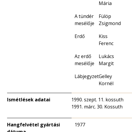
Mária
A tündér
Fülöp
mesélője
Zsigmond
Erdő
Kiss
Ferenc
Az erdő
Lukács
mesélője
Margit
Lábjegyzet
Gelley
Kornél
Ismétlések adatai
szept. 11. kossuth
márc. 30. Kossuth
Hangfelvétel gyártási
1977
dátuma