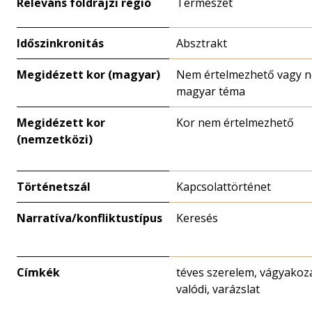
Releváns földrajzi régió
Természet
Időszinkronitás
Absztrakt
Megidézett kor (magyar)
Nem értelmezhető vagy 
magyar téma
Megidézett kor
Kor nem értelmezhető
(nemzetközi)
Történetszál
Kapcsolattörténet
Narratíva/konfliktustípus
Keresés
Címkék
téves szerelem, vágyakoz
valódi, varázslat