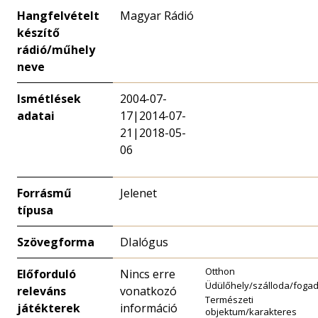
Hangfelvételt
Magyar Rádió
készítő
rádió/műhely
neve
Ismétlések
2004-07-
adatai
17|2014-07-
21|2018-05-
06
Forrásmű
Jelenet
típusa
Szövegforma
DIalógus
Otthon
Előforduló
Nincs erre
Üdülőhely/szálloda/foga
releváns
vonatkozó
Természeti
játékterek
információ
objektum/karakteres