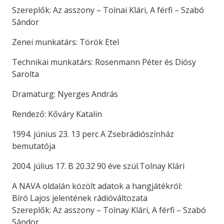
Szereplők: Az asszony – Tolnai Klári, A férfi – Szabó
Sándor
Zenei munkatárs: Török Etel
Technikai munkatárs: Rosenmann Péter és Diósy
Sarolta
Dramaturg: Nyerges András
Rendező: Kőváry Katalin
1994. június 23. 13 perc A Zsebrádiószínház
bemutatója
2004. július 17. B 20.32 90 éve szül.Tolnay Klári
A NAVA oldalán közölt adatok a hangjátékról:
Bíró Lajos jelentének rádióváltozata
Szereplők: Az asszony – Tolnay Klári, A férfi – Szabó
Sándor