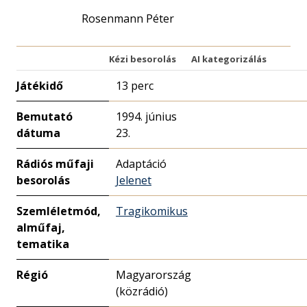
Rosenmann Péter
Kézi besorolás
AI kategorizálás
Játékidő
13 perc
Bemutató
1994. június
dátuma
23.
Rádiós műfaji
Adaptáció
besorolás
Jelenet
Szemléletmód,
Tragikomikus
alműfaj,
tematika
Régió
Magyarország
(közrádió)