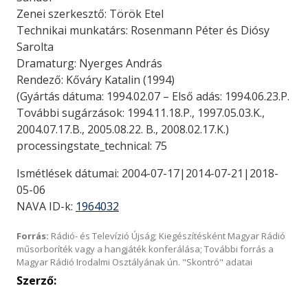
Zenei szerkesztő: Török Etel
Technikai munkatárs: Rosenmann Péter és Diósy
Sarolta
Dramaturg: Nyerges András
Rendező: Kőváry Katalin (1994)
(Gyártás dátuma: 1994.02.07 – Első adás: 1994.06.23.P.
További sugárzások: 1994.11.18.P., 1997.05.03.K.,
2004.07.17.B., 2005.08.22. B., 2008.02.17.K.)
processingstate_technical: 75
Ismétlések dátumai: 2004-07-17|2014-07-21|2018-
05-06
NAVA ID-k:
1964032
Forrás:
Rádió- és Televízió Újság; Kiegészítésként Magyar Rádió
műsorboríték vagy a hangjáték konferálása; További forrás a
Magyar Rádió Irodalmi Osztályának ún. "Skontró" adatai
Szerző: