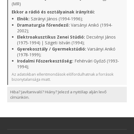
(MR)
Ekkor a rádió és osztályainak irányítói:
Elnök:
Szirányi János (1994-1996);
Dramaturgia főrendező:
Varsányi Anikó (1994-
2002);
Elektroakusztikus Zenei Stúdió:
Decsényi János
(1975-1994) | Szigeti István (1994);
Gyerekosztály / Gyermekstúdió:
Varsányi Anikó
(1978-1999);
Irodalmi Főszerkesztőség:
Fehérvári Győző (1993-
1994);
Az adatokban ellentmondások előfordulhatnak a források
bizonytalansága miatt.
Hiba? Javítanivaló? Hiány? Jelezd a nyitólap alján levő
címünkön.