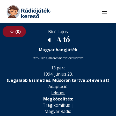
Tovább a navigációhoz
Tovább a tartalomhoz
Menü
0
Bíró Lajos
A tó
🔈
Magyar hangjáték
Bíró Lajos jelentének rádióváltozata
13 perc
1994. június 23.
(Legalább 6 ismétlés. Műsoron tartva 24 éven át)
Adaptáció
Jelenet
Megközelítés:
Tragikomikus
|
Magyar Rádió