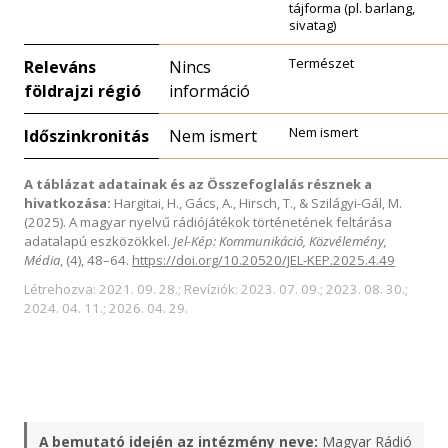
tájforma (pl. barlang,
sivatag)
Természet
Releváns
Nincs
földrajzi régió
információ
Nem ismert
Időszinkronitás
Nem ismert
A táblázat adatainak és az Összefoglalás résznek a
hivatkozása:
Hargitai, H., Gács, A., Hirsch, T., & Szilágyi-Gál, M.
(2025). A magyar nyelvű rádiójátékok történetének feltárása
adatalapú eszközökkel.
Jel-Kép: Kommunikáció, Közvélemény,
Média
, (4), 48–64.
https://doi.org/10.20520/JEL-KEP.2025.4.49
Létrehozva: 2021. 09. 28.; Revíziók: 2023. 07. 09.; 2023. 08. 30.;
2024. 04. 11.; 2026. 04. 29.
A bemutató idején az intézmény neve:
Magyar Rádió