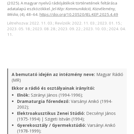
(2025). A magyar nyelvű rádiójátékok történetének feltárása
adatalapú eszközökkel.
Jel-Kép: Kommunikáció, Közvélemény,
Média
, (4), 48–64.
https://doi.org/10.20520/JEL-KEP.2025.4.49
Létrehozva: 2022. 11. 03.; Revíziók: 2022. 11. 03.; 2023. 01. 15.;
2023. 05. 18.; 2023. 08. 28.; 2023. 09. 22.; 2023. 10. 03.; 2024. 04.
11.
A bemutató idején az intézmény neve:
Magyar Rádió
(MR)
Ekkor a rádió és osztályainak irányítói:
Elnök:
Szirányi János (1994-1996);
Dramaturgia főrendező:
Varsányi Anikó (1994-
2002);
Elektroakusztikus Zenei Stúdió:
Decsényi János
(1975-1994) | Szigeti István (1994);
Gyerekosztály / Gyermekstúdió:
Varsányi Anikó
(1978-1999);