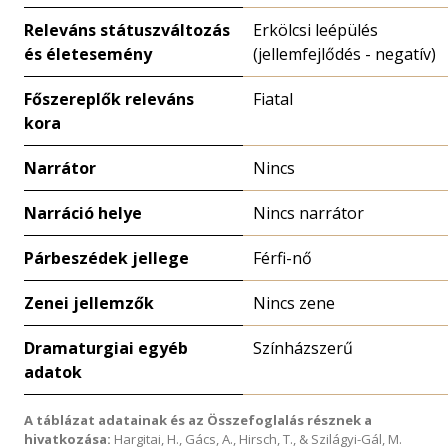
Releváns státuszváltozás
Erkölcsi leépülés
és életesemény
(jellemfejlődés - negatív)
Főszereplők releváns
Fiatal
kora
Narrátor
Nincs
Narráció helye
Nincs narrátor
Párbeszédek jellege
Férfi-nő
Zenei jellemzők
Nincs zene
Dramaturgiai egyéb
Színházszerű
adatok
A táblázat adatainak és az Összefoglalás résznek a
hivatkozása:
Hargitai, H., Gács, A., Hirsch, T., & Szilágyi-Gál, M.