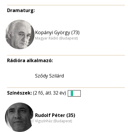
Dramaturg:
Kopányi György (73)
Magyar Rádió (Budapest)
Rádióra alkalmazó:
Sződy Szilárd
Színészek:
(2 fő, átl. 32 év)
Életkori
eloszlás
nagyítása
Rudolf Péter (35)
Vígszínház (Budapest)