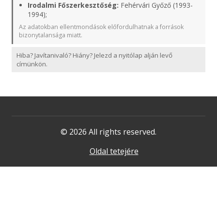
Irodalmi Főszerkesztőség:
Fehérvári Győző (1993-
1994);
Az adatokban ellentmondások előfordulhatnak a források
bizonytalansága miatt.
Hiba? Javítanivaló? Hiány? Jelezd a nyitólap alján levő
címünkön.
© 2026 All rights reserved.
Oldal tetejére