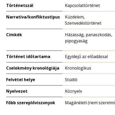
Történetszál
Kapcsolattörténet
Narratíva/konfliktustípus
Küzdelem,
Szenvedéstörténet
Címkék
Házasság, panaszkodás,
pipogyaság
Történet időtartama
Egyidejű az előadással
Cselekmény kronológiája
Kronologikus
Felvétel helye
Stúdió
Nyelvezet
Köznyelv
Főbb szereplőviszonyok
Magánéleti (nem szerelmi