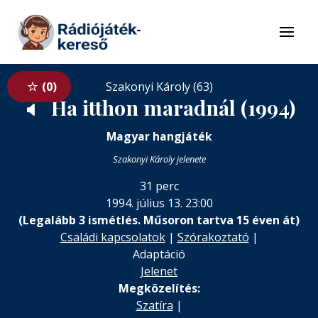
Tovább a navigációhoz
Tovább a tartalomhoz
Menü
0
Szakonyi Károly (63)
Ha itthon maradnál (1994)
🔈
Magyar hangjáték
Szakonyi Károly jelenete
31 perc
1994. július 13. 23:00
(Legalább 3 ismétlés. Műsoron tartva 15 éven át)
Családi kapcsolatok
|
Szórakoztató
|
Adaptáció
Jelenet
Megközelítés:
Szatíra
|