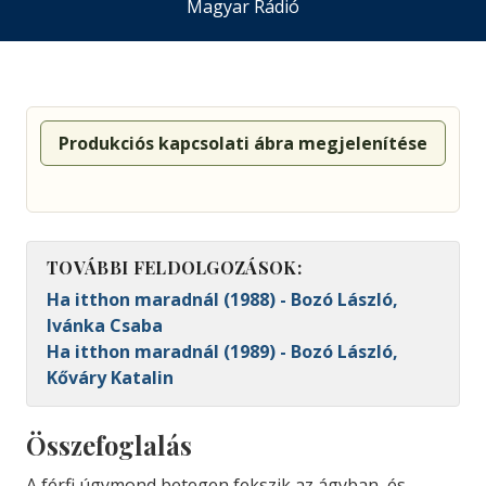
Magyar Rádió
Produkciós kapcsolati ábra megjelenítése
TOVÁBBI FELDOLGOZÁSOK:
Ha itthon maradnál (1988) - Bozó László,
Ivánka Csaba
Ha itthon maradnál (1989) - Bozó László,
Kőváry Katalin
Összefoglalás
A férfi úgymond betegen fekszik az ágyban, és