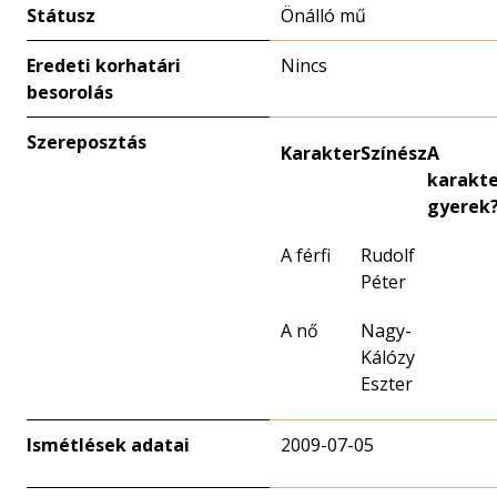
Státusz
Önálló mű
Eredeti korhatári
Nincs
besorolás
Szereposztás
Karakter
Színész
A
karakte
gyerek
A férfi
Rudolf
Péter
A nő
Nagy-
Kálózy
Eszter
Ismétlések adatai
2009-07-05