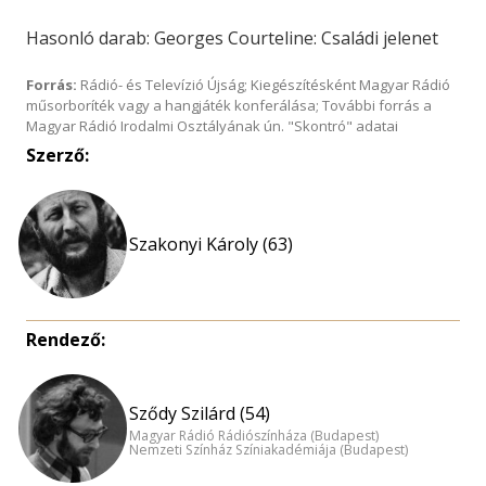
Hasonló darab: Georges Courteline: Családi jelenet
Forrás:
Rádió- és Televízió Újság; Kiegészítésként Magyar Rádió
műsorboríték vagy a hangjáték konferálása; További forrás a
Magyar Rádió Irodalmi Osztályának ún. "Skontró" adatai
Szerző:
Szakonyi Károly (63)
Rendező:
Sződy Szilárd (54)
Magyar Rádió Rádiószínháza (Budapest)
Nemzeti Színház Színiakadémiája (Budapest)