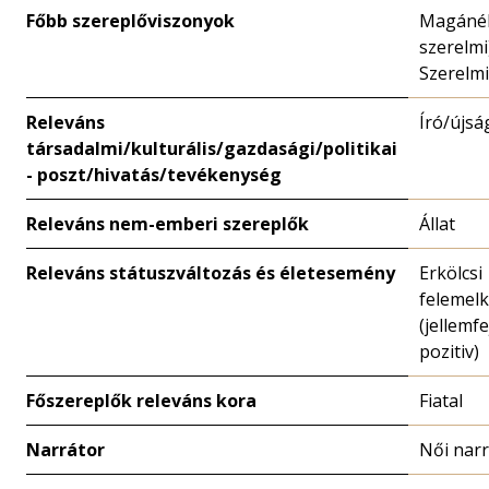
Főbb szereplőviszonyok
Magánél
szerelmi
Szerelmi
Releváns
Író/újsá
társadalmi/kulturális/gazdasági/politikai
- poszt/hivatás/tevékenység
Releváns nem-emberi szereplők
Állat
Releváns státuszváltozás és életesemény
Erkölcsi
felemel
(jellemfe
pozitiv)
Főszereplők releváns kora
Fiatal
Narrátor
Női narr