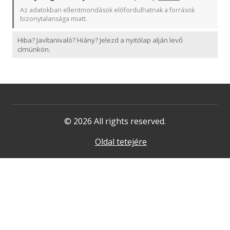
Az adatokban ellentmondások előfordulhatnak a források
bizonytalansága miatt.
Hiba? Javítanivaló? Hiány? Jelezd a nyitólap alján levő
címünkön.
© 2026 All rights reserved.
Oldal tetejére