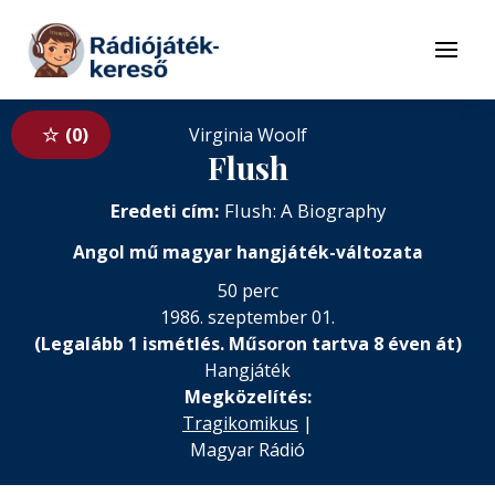
Tovább a navigációhoz
Tovább a tartalomhoz
Menü
0
Virginia Woolf
Flush
Eredeti cím:
Flush: A Biography
Angol mű magyar hangjáték-változata
50 perc
1986. szeptember 01.
(Legalább 1 ismétlés. Műsoron tartva 8 éven át)
Hangjáték
Megközelítés:
Tragikomikus
|
Magyar Rádió