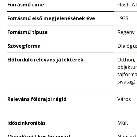
Forrásmű címe
Flush: A
Forrásmű első megjelenésének éve
1933
Forrásmű típusa
Regény
Szövegforma
DIalógu
Előforduló releváns játékterek
Otthon,
objektu
tájforma
sivatag)
Releváns földrajzi régió
Város
Időszinkronitás
Múlt
Megidézett kor (magyar)
Nem ért