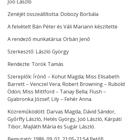
Joó László
Zenéjét összeállította: Dobozy Borbála
A felvételt Bán Péter és Váli Mariann készítette
A rendező munkatársa: Orbán Jenő
Szerkesztő: László György
Rendezte: Török Tamás
Szereplők: Írónő – Kohut Magda; Miss Elisabeth
Barrett – Venczel Vera; Robert Browning – Rubold
Ödön; Miss Mittford – Tanay Bella; Flush –
Gyabronka József; Lily – Fehér Anna.
Közreműködött: Darvas Magda, Dávid Sándor,
Győrffy László, Hetés György, Joó László, Kárpáti
Tibor, Majláth Mária és Sugár László.
Bemutató: 1986. 09. 01. 21:05-21:54 Petőfi.