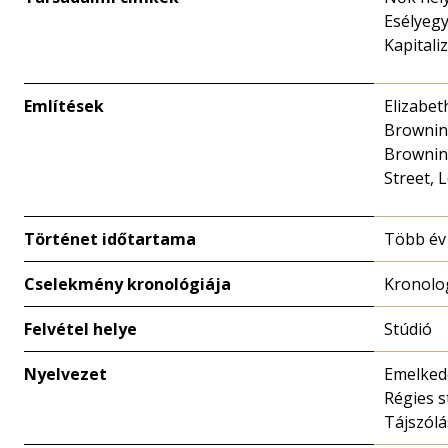
Esélyeg
Kapitali
Említések
Elizabet
Brownin
Brownin
Street, 
Történet időtartama
Több év
Cselekmény kronológiája
Kronolo
Felvétel helye
Stúdió
Nyelvezet
Emelkede
Régies st
Tájszólá