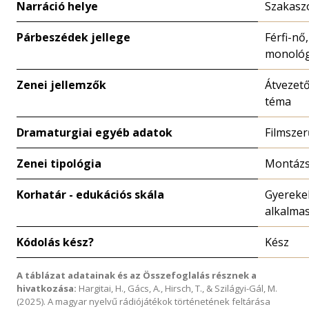
Narráció helye
Szakasz
Párbeszédek jellege
Férfi-nő,
monoló
Zenei jellemzők
Átvezető
téma
Dramaturgiai egyéb adatok
Filmszer
Zenei tipológia
Montáz
Korhatár - edukációs skála
Gyereke
alkalmas
Kódolás kész?
Kész
A táblázat adatainak és az Összefoglalás résznek a
hivatkozása:
Hargitai, H., Gács, A., Hirsch, T., & Szilágyi-Gál, M.
(2025). A magyar nyelvű rádiójátékok történetének feltárása