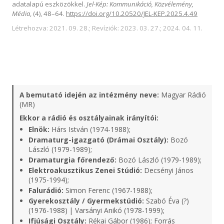
adatalapú eszközökkel.
Jel-Kép: Kommunikáció, Közvélemény,
Média
, (4), 48–64.
https://doi.org/10.20520/JEL-KEP.2025.4.49
Létrehozva: 2021. 09. 28.; Revíziók: 2023. 03. 27.; 2024. 04. 11.
A bemutató idején az intézmény neve:
Magyar Rádió
(MR)
Ekkor a rádió és osztályainak irányítói:
Elnök:
Hárs István (1974-1988);
Dramaturg-igazgató (Drámai Osztály):
Bozó
László (1979-1989);
Dramaturgia főrendező:
Bozó László (1979-1989);
Elektroakusztikus Zenei Stúdió:
Decsényi János
(1975-1994);
Falurádió:
Simon Ferenc (1967-1988);
Gyerekosztály / Gyermekstúdió:
Szabó Éva (?)
(1976-1988) | Varsányi Anikó (1978-1999);
Ifjúsági Osztály:
Rékai Gábor (1986);
Forrás