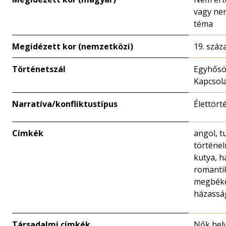
vagy ne
téma
Megidézett kor (nemzetközi)
19. száz
Történetszál
Egyhősös
Kapcsola
Narratíva/konfliktustípus
Élettört
Címkék
angol, t
történel
kutya, há
romanti
megbéké
házassá
Társadalmi címkék
Nők hely