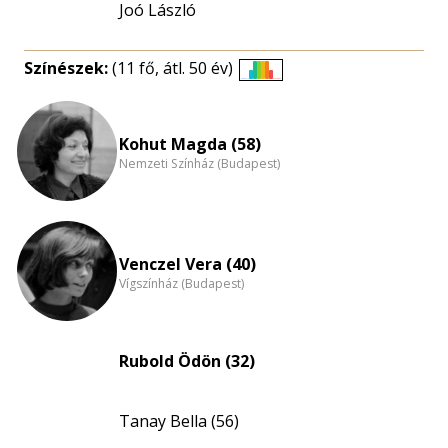
Joó László
Színészek:
(11 fő, átl. 50 év)
Életkori
eloszlás
nagyítása
Kohut Magda (58)
Nemzeti Színház (Budapest)
Venczel Vera (40)
Vígszínház (Budapest)
Rubold Ödön (32)
Tanay Bella (56)