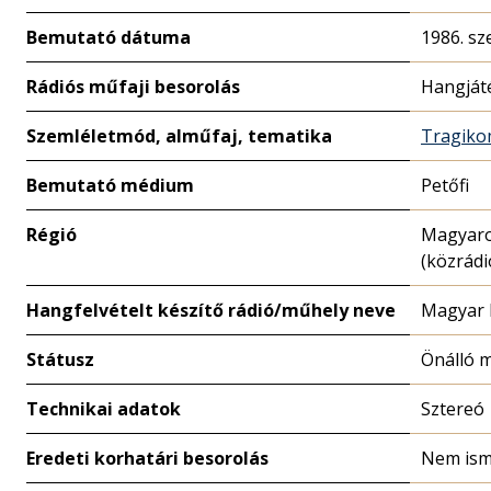
Bemutató dátuma
1986. sz
Rádiós műfaji besorolás
Hangját
Szemléletmód, alműfaj, tematika
Tragiko
Bemutató médium
Petőfi
Régió
Magyar
(közrádi
Hangfelvételt készítő rádió/műhely neve
Magyar 
Státusz
Önálló 
Technikai adatok
Sztereó
Eredeti korhatári besorolás
Nem ism