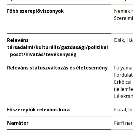
Főbb szereplőviszonyok
Nemek h
Szerelmi
Releváns
Diák, Há
társadalmi/kulturális/gazdasági/politikai
- poszt/hivatás/tevékenység
Releváns státuszváltozás és életesemény
Folyamat
Fordulat
Erkölcsi
(jellemfe
Lélekta
Főszereplők releváns kora
Fiatal, I
Narrátor
Férfi na