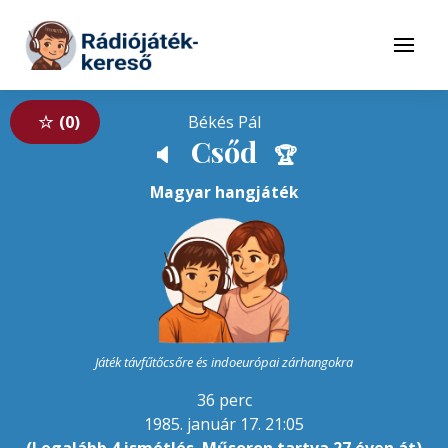
Tovább a navigációhoz
Tovább a tartalomhoz
Menü
0
Békés Pál
Csőd
🔈
🏆
Magyar hangjáték
Játék távfűtőcsőre és indoeurópai zárhangokra
36 perc
1985. január 17. 21:05