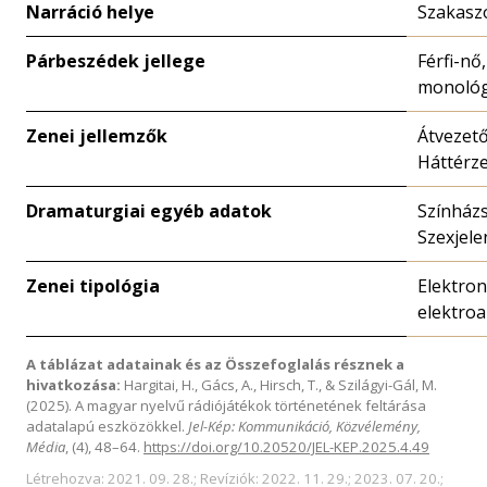
Narráció helye
Szakasz
Párbeszédek jellege
Férfi-nő,
monoló
Zenei jellemzők
Átvezet
Háttérz
Dramaturgiai egyéb adatok
Színházs
Szexjele
Zenei tipológia
Elektron
elektroa
A táblázat adatainak és az Összefoglalás résznek a
hivatkozása:
Hargitai, H., Gács, A., Hirsch, T., & Szilágyi-Gál, M.
(2025). A magyar nyelvű rádiójátékok történetének feltárása
adatalapú eszközökkel.
Jel-Kép: Kommunikáció, Közvélemény,
Média
, (4), 48–64.
https://doi.org/10.20520/JEL-KEP.2025.4.49
Létrehozva: 2021. 09. 28.; Revíziók: 2022. 11. 29.; 2023. 07. 20.;