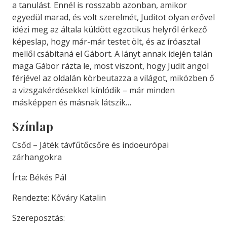
a tanulást. Ennél is rosszabb azonban, amikor
egyedül marad, és volt szerelmét, Juditot olyan erővel
idézi meg az általa küldött egzotikus helyről érkező
képeslap, hogy már-már testet ölt, és az íróasztal
mellől csábítaná el Gábort. A lányt annak idején talán
maga Gábor rázta le, most viszont, hogy Judit angol
férjével az oldalán körbeutazza a világot, miközben ő
a vizsgakérdésekkel kínlódik – már minden
másképpen és másnak látszik…
Színlap
Csőd – Játék távfűtőcsőre és indoeurópai
zárhangokra
Írta: Békés Pál
Rendezte: Kőváry Katalin
Szereposztás: