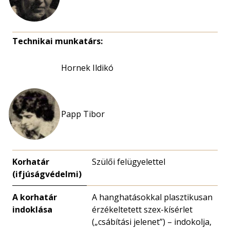
Technikai munkatárs:
Hornek Ildikó
Papp Tibor
Korhatár
Szülői felügyelettel
(ifjúságvédelmi)
A korhatár
A hanghatásokkal plasztikusan
indoklása
érzékeltetett szex-kísérlet
(„csábítási jelenet”) – indokolja,