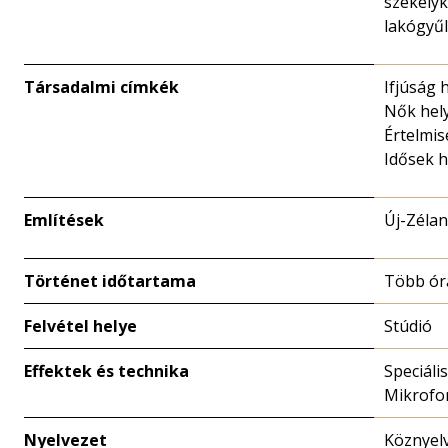
székelyk
lakógyű
Társadalmi címkék
Ifjúság 
Nők hel
Értelmis
Idősek h
Említések
Új-Zélan
Történet időtartama
Több ór
Felvétel helye
Stúdió
Effektek és technika
Speciális
Mikrofo
Nyelvezet
Köznyel