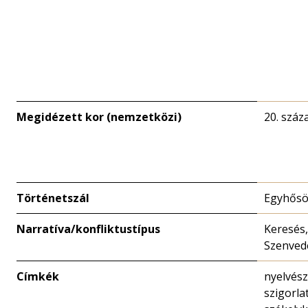
Megidézett kor (nemzetközi)
20. száz
Történetszál
Egyhősö
Narratíva/konfliktustípus
Keresés,
Szenved
Címkék
nyelvész
szigorla