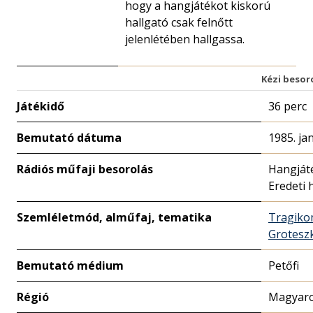
hogy a hangjátékot kiskorú
hallgató csak felnőtt
jelenlétében hallgassa.
Kézi besor
Játékidő
36 perc
Bemutató dátuma
1985. ja
Rádiós műfaji besorolás
Hangját
Eredeti 
Szemléletmód, alműfaj, tematika
Tragiko
Grotesz
Bemutató médium
Petőfi
Régió
Magyaro