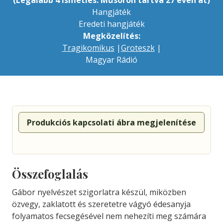
(Legalább 4 ismétlés. Műsoron tartva 27 éven át)
Hangjáték
Eredeti hangjáték
Megközelítés:
Tragikomikus
|
Groteszk
|
Magyar Rádió
Produkciós kapcsolati ábra megjelenítése
Összefoglalás
Gábor nyelvészet szigorlatra készül, miközben
özvegy, zaklatott és szeretetre vágyó édesanyja
folyamatos fecsegésével nem nehezíti meg számára