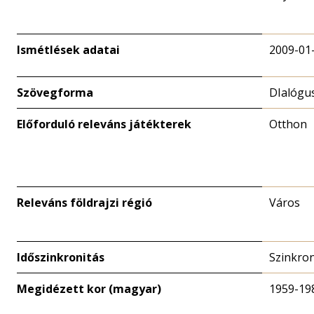
Ismétlések adatai
2009-01
Szövegforma
DIalógu
Előforduló releváns játékterek
Otthon
Releváns földrajzi régió
Város
Időszinkronitás
Szinkro
Megidézett kor (magyar)
1959-19