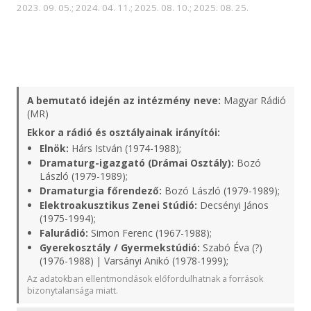
2023. 09. 05.; 2024. 04. 11.; 2025. 08. 10.; 2025. 08. 25.
A bemutató idején az intézmény neve:
Magyar Rádió
(MR)
Ekkor a rádió és osztályainak irányítói:
Elnök:
Hárs István (1974-1988);
Dramaturg-igazgató (Drámai Osztály):
Bozó
László (1979-1989);
Dramaturgia főrendező:
Bozó László (1979-1989);
Elektroakusztikus Zenei Stúdió:
Decsényi János
(1975-1994);
Falurádió:
Simon Ferenc (1967-1988);
Gyerekosztály / Gyermekstúdió:
Szabó Éva (?)
(1976-1988) | Varsányi Anikó (1978-1999);
Az adatokban ellentmondások előfordulhatnak a források
bizonytalansága miatt.