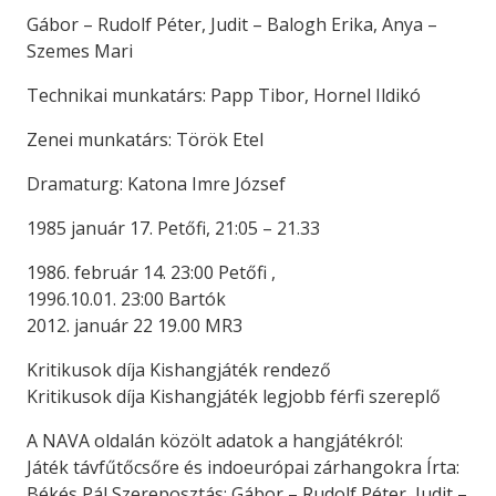
Gábor – Rudolf Péter, Judit – Balogh Erika, Anya –
Szemes Mari
Technikai munkatárs: Papp Tibor, Hornel Ildikó
Zenei munkatárs: Török Etel
Dramaturg: Katona Imre József
1985 január 17. Petőfi, 21:05 – 21.33
1986. február 14. 23:00 Petőfi ,
1996.10.01. 23:00 Bartók
2012. január 22 19.00 MR3
Kritikusok díja Kishangjáték rendező
Kritikusok díja Kishangjáték legjobb férfi szereplő
A NAVA oldalán közölt adatok a hangjátékról:
Játék távfűtőcsőre és indoeurópai zárhangokra Írta:
Békés Pál Szereposztás: Gábor – Rudolf Péter, Judit –