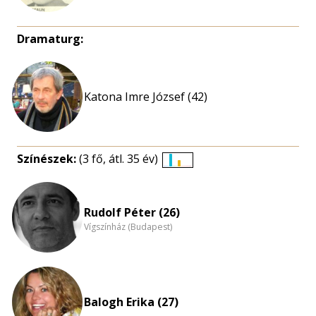
Dramaturg:
Katona Imre József (42)
Színészek:
(3 fő, átl. 35 év)
Életkori
eloszlás
nagyítása
Rudolf Péter (26)
Vígszínház (Budapest)
Balogh Erika (27)