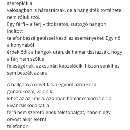
szereplők a
valóságban is házastársak, de a hangjáték története
nem róluk szól.
Egy férfi – a férj – titokzatos, suttogó hangon
indított
telefonbeszélgetéssel kezdi az eseményeket. Egy nő
a konyhából
érdeklődik a hangok után, de hamar tisztázzák, hogy
a férj nem szólt a
feleségének, az csupán képzelődik, hiszen senkihez
sem beszélt az ura.
A hallgató a címet látva egyből azon kezd
gondolkozni, vajon ki
lehet az az Emília. Azonban hamar csalódás éri a
kíváncsiskodókat: a
férfi nem szeretőjének telefonálgat, hanem egy
orvost akar elérni
telefonon.