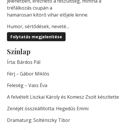
jelenetben, érezhető a feszültség, mintha a
tréfálkozás csupán a
hamarosan kitörő vihar előjele lenne.
Humor, sértődések, neveté…
Folytatás megjelenítése
Színlap
Írta: Bárdos Pál
Férj – Gábor Miklós
Feleség – Vass Éva
A felvételt Liszkai Károly és Komesz Zsolt készítette
Zenéjét összeállította: Hegedűs Emmi
Dramaturg: Solténszky Tibor