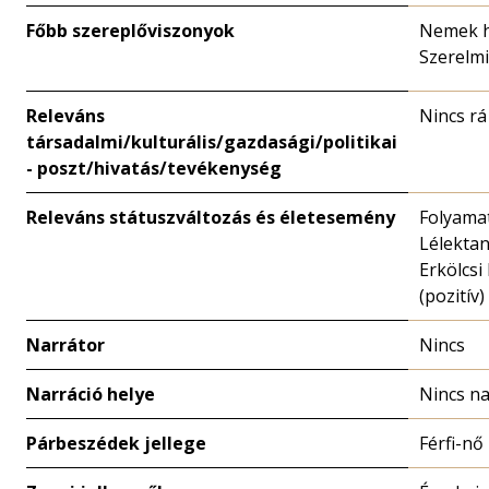
Főbb szereplőviszonyok
Nemek h
Szerelmi
Releváns
Nincs rá
társadalmi/kulturális/gazdasági/politikai
- poszt/hivatás/tevékenység
Releváns státuszváltozás és életesemény
Folyamat
Lélekta
Erkölcsi
(pozitív)
Narrátor
Nincs
Narráció helye
Nincs na
Párbeszédek jellege
Férfi-nő