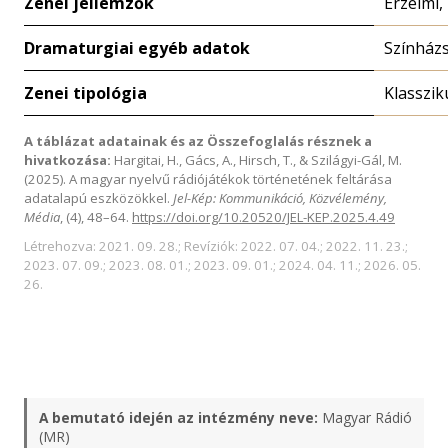
Zenei jellemzők
Érzelmi,
Dramaturgiai egyéb adatok
Színház
Zenei tipológia
Klasszik
A táblázat adatainak és az Összefoglalás résznek a
hivatkozása:
Hargitai, H., Gács, A., Hirsch, T., & Szilágyi-Gál, M.
(2025). A magyar nyelvű rádiójátékok történetének feltárása
adatalapú eszközökkel.
Jel-Kép: Kommunikáció, Közvélemény,
Média
, (4), 48–64.
https://doi.org/10.20520/JEL-KEP.2025.4.49
Létrehozva: 2021. 09. 28.; Revíziók: 2022. 07. 04.; 2022. 11. 23.;
2023. 07. 09.; 2023. 08. 01.; 2023. 09. 01.; 2024. 04. 11.; 2026. 05.
26.
A bemutató idején az intézmény neve:
Magyar Rádió
(MR)