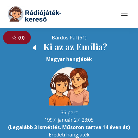
Tovább a navigációhoz
Tovább a tartalomhoz
Menü
0
Bárdos Pál (61)
Ki az az Emília?
🔈
Magyar hangjáték
36 perc
1997. január 27. 23:05
(Legalább 3 ismétlés. Műsoron tartva 14 éven át)
Eredeti hangjáték