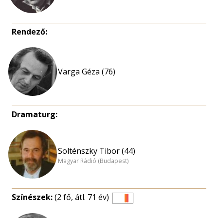
Rendező:
Varga Géza (76)
Dramaturg:
Solténszky Tibor (44)
Magyar Rádió (Budapest)
Színészek:
(2 fő, átl. 71 év)
Életkori