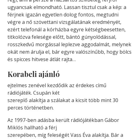
ugyancsak elmondható. Lassan tisztul csak a kép: a
férjnek igazán egyetlen dolog fontos, megtudni
végre a nő szövettani vizsgálatának eredményét,
ezért telefonál a kórházba egyre kétségbeesetten,
titkolózva felesége előtt, bántó gúnyolódással,
rosszkedvű morgással leplezve aggodalmát, melynek
okát nem árulja el, bár egyre valószínűbb, hogy bölcs
és spicces hitvese átlát rajta…
Korabeli ajánló
ejtelmes zenével kezdődik az érdekes című
rádiójáték. Csupán két
szereplő alakítja a szálakat a kicsit több mint 30
perces történetben.
Az 1997-ben adásba került rádiójátékban Gábor
Miklós hallható a férj
szerepében, míg feleségét Vass Éva alakítja. Bár a