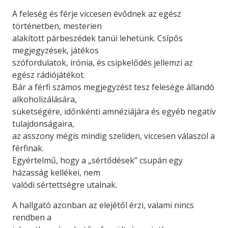
A feleség és férje viccesen évődnek az egész
történetben, mesterien
alakított párbeszédek tanúi lehetünk. Csípős
megjegyzések, játékos
szófordulatok, irónia, és csipkelődés jellemzi az
egész rádiójátékot.
Bár a férfi számos megjegyzést tesz felesége állandó
alkoholizálására,
süketségére, időnkénti amnéziájára és egyéb negatív
tulajdonságaira,
az asszony mégis mindig szelíden, viccesen válaszol a
férfinak.
Egyértelmű, hogy a „sértődések” csupán egy
házasság kellékei, nem
valódi sértettségre utalnak.
A hallgató azonban az elejétől érzi, valami nincs
rendben a