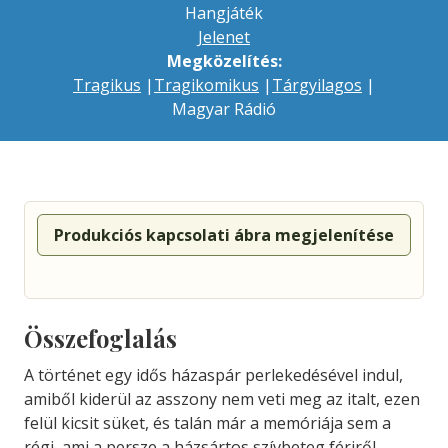
Hangjáték
Jelenet
Megközelítés:
Tragikus
|
Tragikomikus
|
Tárgyilagos
|
Magyar Rádió
Produkciós kapcsolati ábra megjelenítése
Összefoglalás
A történet egy idős házaspár perlekedésével indul,
amiből kiderül az asszony nem veti meg az italt, ezen
felül kicsit süket, és talán már a memóriája sem a
régi, ami a persze a házsártos szívbeteg férjről