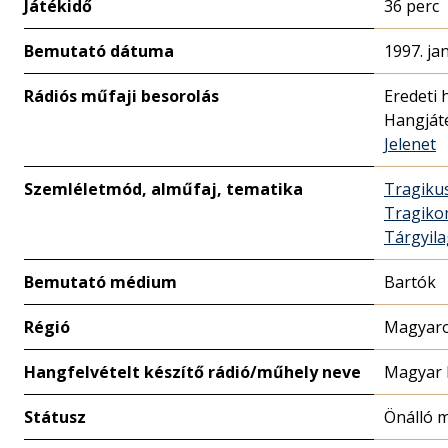
Játékidő
36 perc
Bemutató dátuma
1997. ja
Rádiós műfaji besorolás
Eredeti 
Hangját
Jelenet
Szemléletmód, alműfaj, tematika
Tragiku
Tragiko
Tárgyil
Bemutató médium
Bartók
Régió
Magyaro
Hangfelvételt készítő rádió/műhely neve
Magyar 
Státusz
Önálló 