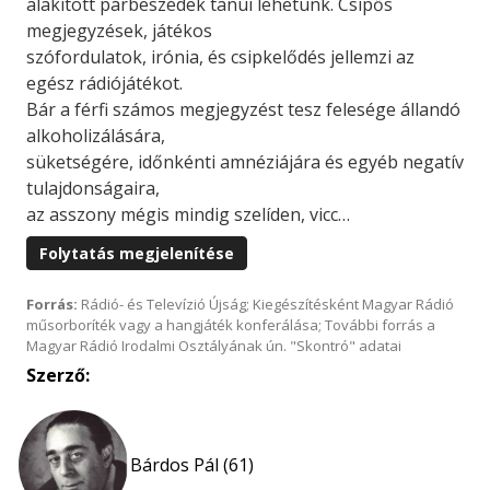
alakított párbeszédek tanúi lehetünk. Csípős
megjegyzések, játékos
szófordulatok, irónia, és csipkelődés jellemzi az
egész rádiójátékot.
Bár a férfi számos megjegyzést tesz felesége állandó
alkoholizálására,
süketségére, időnkénti amnéziájára és egyéb negatív
tulajdonságaira,
az asszony mégis mindig szelíden, vicc…
Folytatás megjelenítése
Forrás:
Rádió- és Televízió Újság; Kiegészítésként Magyar Rádió
műsorboríték vagy a hangjáték konferálása; További forrás a
Magyar Rádió Irodalmi Osztályának ún. "Skontró" adatai
Szerző:
Bárdos Pál (61)