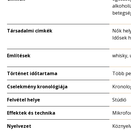
alkoholi
betegség
Társadalmi címkék
Nők hel
Idősek h
Említések
whisky, 
Történet időtartama
Több pe
Cselekmény kronológiája
Kronolo
Felvétel helye
Stúdió
Effektek és technika
Mikrofo
Nyelvezet
Köznyel