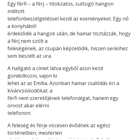
Egy férfi – a férj – titokzatos, suttogó hangon
indított
telefonbeszélgetéssel kezdi az eseményeket. Egy nő
a konyhából
érdeklődik a hangok után, de hamar tisztázzák, hogy
a férj nem szólt a
feleségének, az csupán képzelődik, hiszen senkihez
sem beszélt az ura.
A hallgató a címet látva egyből azon kezd
gondolkozni, vajon ki
lehet az az Emília. Azonban hamar csalódás éri a
kíváncsiskodókat: a
férfi nem szeretőjének telefonálgat, hanem egy
orvost akar elérni
telefonon.
A feleség és férje viccesen évődnek az egész
történetben, mesterien