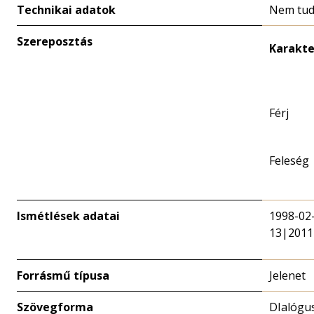
Technikai adatok
Nem tud
Szereposztás
Karakte
Férj
Feleség
Ismétlések adatai
1998-02
13|2011
Forrásmű típusa
Jelenet
Szövegforma
DIalógu