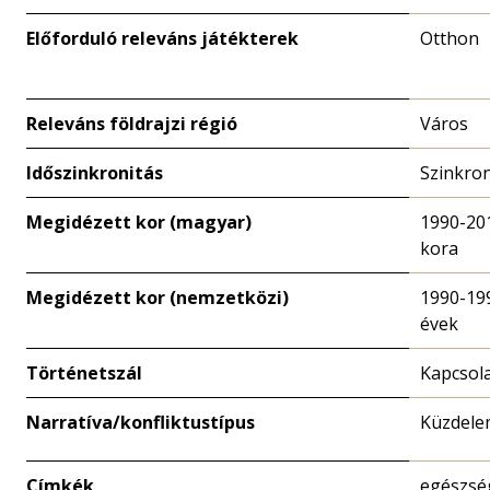
Előforduló releváns játékterek
Otthon
Releváns földrajzi régió
Város
Időszinkronitás
Szinkro
Megidézett kor (magyar)
1990-20
kora
Megidézett kor (nemzetközi)
1990-19
évek
Történetszál
Kapcsola
Narratíva/konfliktustípus
Küzdelem
Címkék
egészség