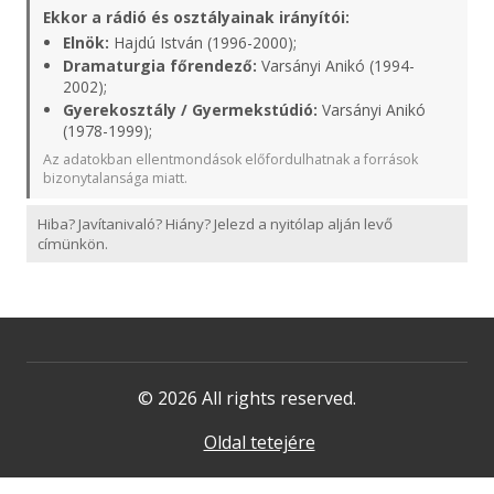
Ekkor a rádió és osztályainak irányítói:
Elnök:
Hajdú István (1996-2000);
Dramaturgia főrendező:
Varsányi Anikó (1994-
2002);
Gyerekosztály / Gyermekstúdió:
Varsányi Anikó
(1978-1999);
Az adatokban ellentmondások előfordulhatnak a források
bizonytalansága miatt.
Hiba? Javítanivaló? Hiány? Jelezd a nyitólap alján levő
címünkön.
© 2026 All rights reserved.
Oldal tetejére