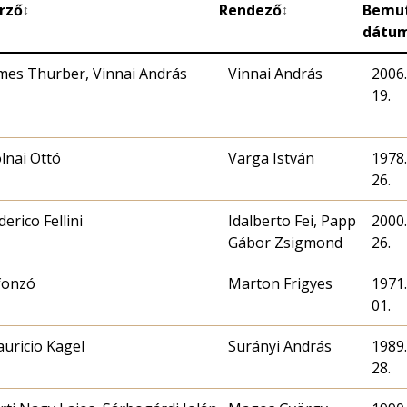
rző
Rendező
Bemu
↕
↕
dátu
mes Thurber, Vinnai András
Vinnai András
2006.
19.
lnai Ottó
Varga István
1978.
26.
derico Fellini
Idalberto Fei, Papp
2000.
Gábor Zsigmond
26.
fonzó
Marton Frigyes
1971.
01.
uricio Kagel
Surányi András
1989.
28.