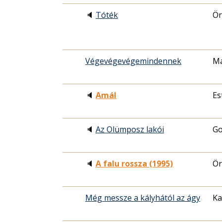
🔈
Tóték
Ör
Végevégevégemindennek
Ma
🔈
Amál
Es
🔈
Az Olümposz lakói
Go
🔈
A falu rossza (1995)
Ör
Még messze a kályhától az ágy
Ka