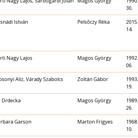
rti Nagy Lajos, Sárbogárdi Jolán
Magos György
1990.
30.
snádi István
Pelsőczy Réka
2015.
14.
rti Nagy Lajos
Magos György
1992.
06.
sonyi Aliz, Várady Szabolcs
Zoltán Gábor
1993.
19.
ri Drdecka
Magos György
1989.
26.
rbara Garson
Marton Frigyes
1968.
10.