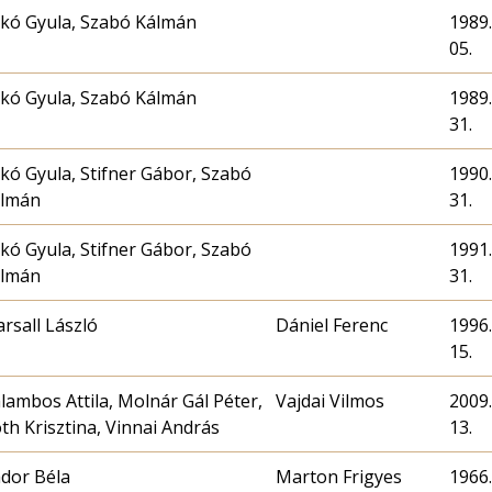
kó Gyula, Szabó Kálmán
1989.
05.
kó Gyula, Szabó Kálmán
1989.
31.
kó Gyula, Stifner Gábor, Szabó
1990.
lmán
31.
kó Gyula, Stifner Gábor, Szabó
1991.
lmán
31.
rsall László
Dániel Ferenc
1996.
15.
lambos Attila, Molnár Gál Péter,
Vajdai Vilmos
2009.
th Krisztina, Vinnai András
13.
dor Béla
Marton Frigyes
1966.