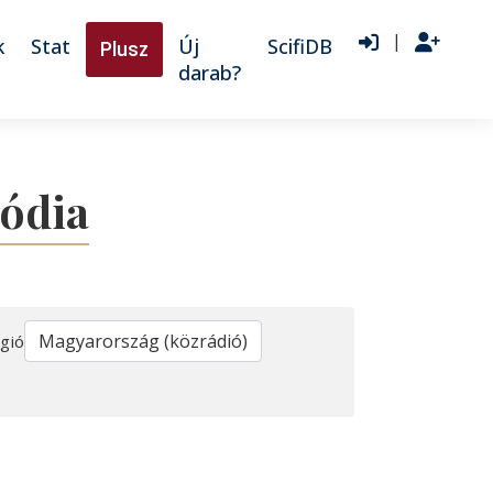
|
k
Stat
Új
ScifiDB
Plusz
darab?
ródia
gió