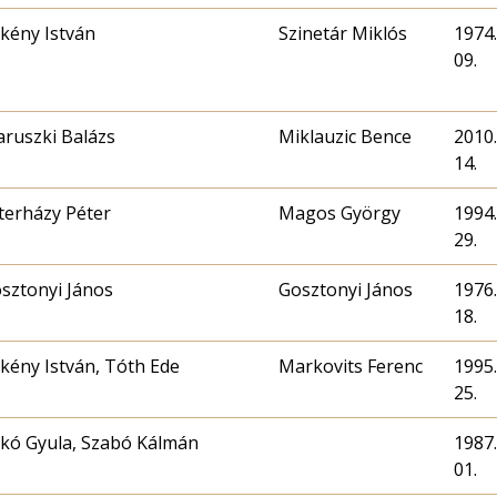
kény István
Szinetár Miklós
1974.
09.
ruszki Balázs
Miklauzic Bence
2010.
14.
terházy Péter
Magos György
1994.
29.
sztonyi János
Gosztonyi János
1976.
18.
kény István, Tóth Ede
Markovits Ferenc
1995.
25.
kó Gyula, Szabó Kálmán
1987.
01.