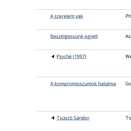
A szerelem vak
Ph
Beszélgessünk egyet!
As
🔈
Psyché (1997)
We
A kompromisszumok hatalma
Go
🔈
Tsúszó Sándor
Ts