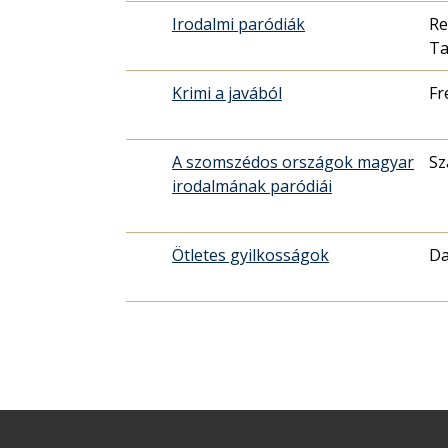
Irodalmi paródiák
Re
T
Krimi a javából
Fr
A szomszédos országok magyar
Sz
irodalmának paródiái
Ötletes gyilkosságok
Da