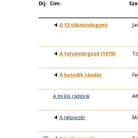
Díj
Cím
Sze
↕
↕
🔈
A 13 tökmindegymi
Ja
🔈
A folyómérgező (1978)
To
🔈
A hetedik ráadás
Fe
A mi kis rádiónk
Al
🔈
A népvezér
Ma