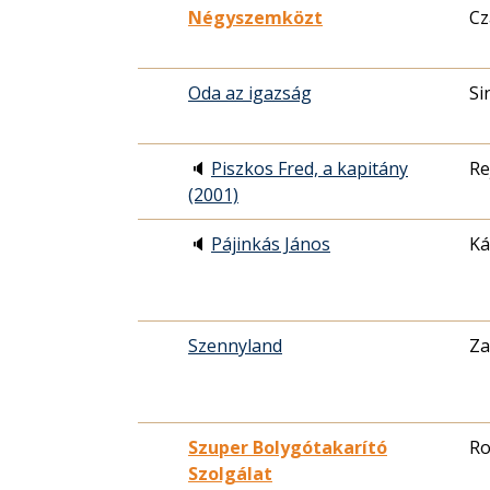
Négyszemközt
Cz
Oda az igazság
Si
🔈
Piszkos Fred, a kapitány
Re
(2001)
🔈
Pájinkás János
Ká
Szennyland
Za
Szuper Bolygótakarító
Ro
Szolgálat