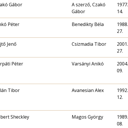
akó Gábor
A szerző, Czakó
1977.
Gábor
14.
nkó Péter
Benedikty Béla
1988.
27.
jtő Jenő
Csizmadia Tibor
2001.
27.
rpáti Péter
Varsányi Anikó
2004.
09.
lán Tibor
Avanesian Alex
1992.
12.
bert Sheckley
Magos György
1989.
08.