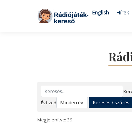
Tovább a navigációhoz
Tovább a tartalomhoz
English
Hírek
Rádi
Ker
Keresés
Keresés / szűrés
Évtized
Megjelenítve: 39.