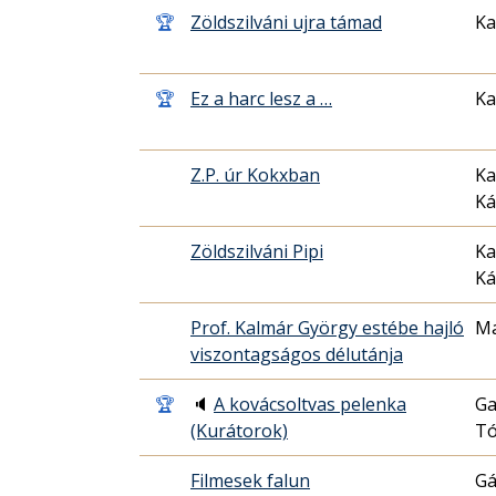
🏆
Zöldszilváni ujra támad
Ka
🏆
Ez a harc lesz a …
Ka
Z.P. úr Kokxban
Ka
Ká
Zöldszilváni Pipi
Ka
Ká
Prof. Kalmár György estébe hajló
Ma
viszontagságos délutánja
🏆
🔈
A kovácsoltvas pelenka
Ga
(Kurátorok)
Tó
Filmesek falun
Gá