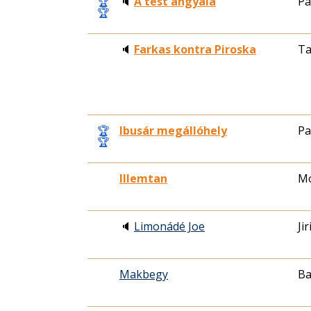
🏆
🔈
A test angyala
Pa
🏆
🔈
Farkas kontra Piroska
Ta
🏆
Ibusár megállóhely
Pa
🏆
Illemtan
Mo
🔈
Limonádé Joe
Ji
Makbegy
Ba