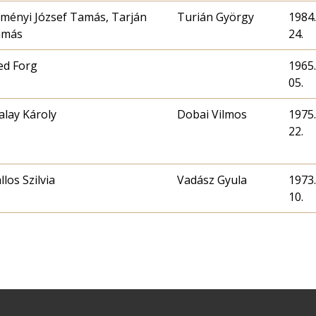
ményi József Tamás, Tarján
Turián György
1984.
amás
24.
ed Forg
1965.
05.
alay Károly
Dobai Vilmos
1975.
22.
llos Szilvia
Vadász Gyula
1973.
10.