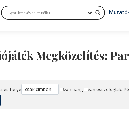
Mutató
ójáték Megközelítés: Pa
esés helye
van hang
van összefoglaló
Ré