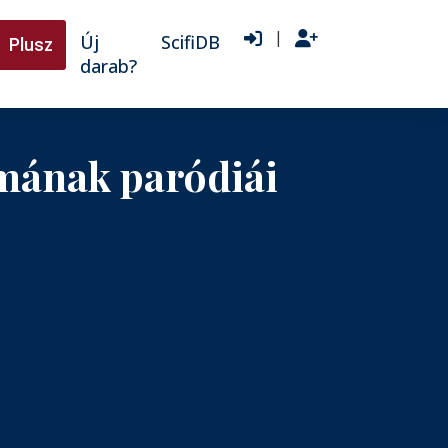
|
Új
ScifiDB
Plusz
darab?
mának paródiái