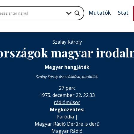
Mutatók
Stat
Szalay Károly
országok magyar irodal
Magyar hangjáték
Szalay Károly összeállítása, paródiák.
27 perc
1975. december 22. 22:33
rádióműsor
Megközelítés:
Paródia
|
Magyar Rádió Derűre is derű
Magyar Rádió