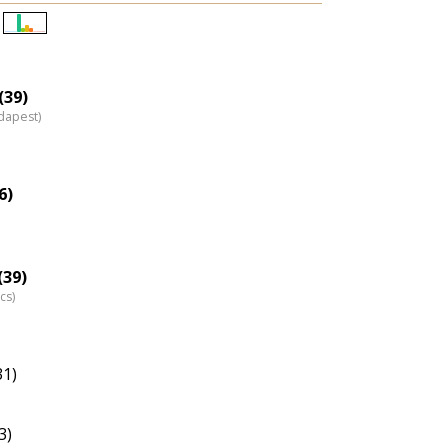
Életkori
eloszlás
nagyítása
(39)
dapest)
6)
(39)
cs)
31)
3)