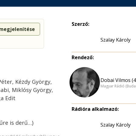
Szerző:
 megjelenítése
Szalay Károly
Rendező:
Dobai Vilmos (4
Péter, Kézdy György,
Magyar Rádió (Buda
Gabi, Miklósy György,
a Edit
Rádióra alkalmazó:
űre is derű…)
Szalay Károly