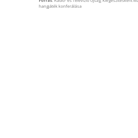
Forrás:
Rádió- és Televízió Újság; Kiegészítésként 
hangjáték konferálása