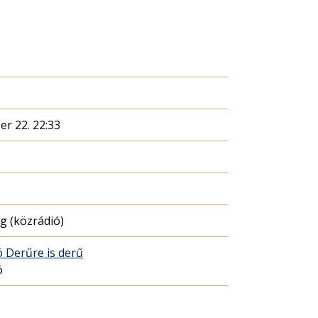
er 22. 22:33
 (közrádió)
 Derűre is derű
ó