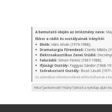
A bemutató idején az intézmény neve:
Mag
Ekkor a rádió és osztályainak irányítói:
Elnök:
Hárs István (1974-1988);
Dramaturgia főrendező:
Cserés Miklós (1
Elektroakusztikus Zenei Stúdió:
Decsényi
Falurádió:
Simon Ferenc (1967-1988);
Ifjúsági Osztály:
Faggyas Sándor (1968-19
Szórakoztató Osztály:
Bozó László (1971
Az adatokban ellentmondások előfordulhatnak a for
Hiba? Javítanivaló? Hiány? Jelezd a nyitólap alján l