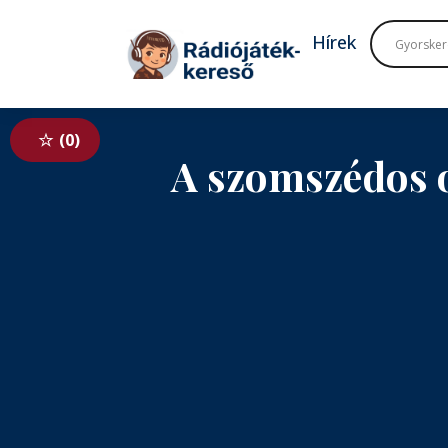
Tovább a navigációhoz
Tovább a tartalomhoz
Hírek
0
A szomszédos 