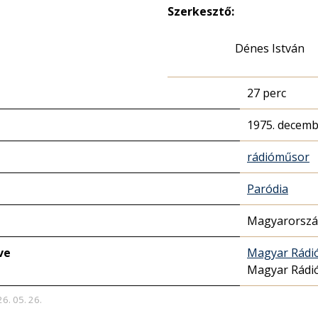
Szerkesztő:
Dénes István
27 perc
1975. decemb
rádióműsor
Paródia
Magyarország
ve
Magyar Rádió
Magyar Rádi
26. 05. 26.