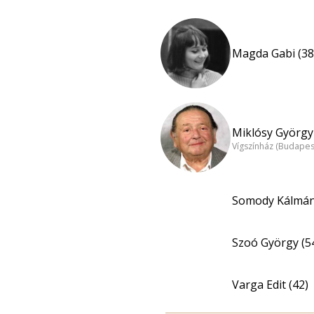
Magda Gabi (38
Miklósy György 
Vígszínház (Budapes
Somody Kálmá
Szoó György (5
Varga Edit (42)