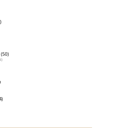
)
(50)
t)
n
4)