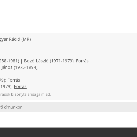
yar Rádió (MR)
958-1981) | Bozó László (1971-1979);
Forrás
 János (1975-1994);
79);
Forrás
-1979);
Forrás
rások bizonytalansága miatt.
evő címünkön.