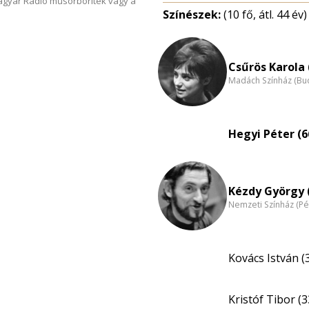
Magyar Rádió műsorboríték vagy a
Színészek:
(10 fő, átl. 44 év)
Csűrös Karola 
Madách Színház (Bu
Hegyi Péter (6
Kézdy György 
Nemzeti Színház (Pé
Kovács István (
Kristóf Tibor (3