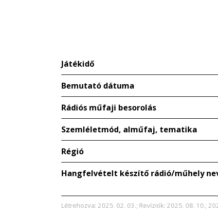
Játékidő
Bemutató dátuma
Rádiós műfaji besorolás
Szemléletmód, alműfaj, tematika
Régió
Hangfelvételt készítő rádió/műhely ne
Létrehozva: 2025. 02. 03.; Revíziók: 2025. 08. 10.; 20