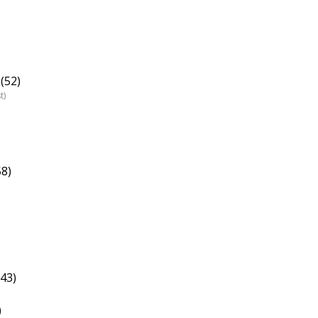
(52)
t)
58)
(43)
)