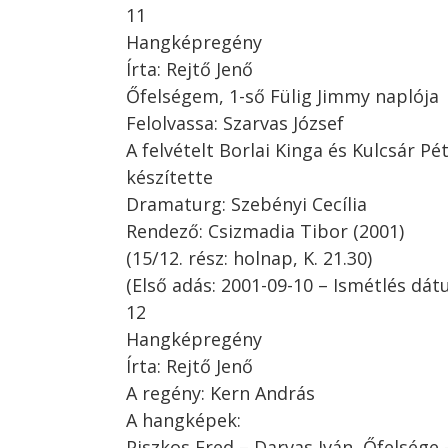
11
Hangképregény
Írta: Rejtő Jenő
Őfelségem, 1-ső Fülig Jimmy naplója
Felolvassa: Szarvas József
A felvételt Borlai Kinga és Kulcsár Pé
készítette
Dramaturg: Szebényi Cecília
Rendező: Csizmadia Tibor (2001)
(15/12. rész: holnap, K. 21.30)
(Első adás: 2001-09-10 – Ismétlés dát
12
Hangképregény
Írta: Rejtő Jenő
A regény: Kern András
A hangképek:
Piszkos Fred – Darvas Iván, Őfelsége