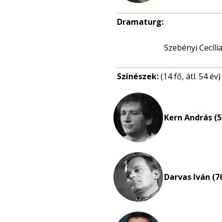
Dramaturg:
Szebényi Cecília
Színészek:
(14 fő, átl. 54 év)
Kern András (5
Darvas Iván (7