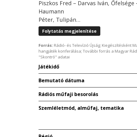
Piszkos Fred – Darvas Iván, Őfelsége 
Haumann
Péter, Tulipán…
Folytatás megjelenítése
Forrás:
Rádió- és Televízió Újság; Kiegészítésként 
hangjáték konferálása; További forrás a Magyar Rád
"Skontró" adatai
Játékidő
Bemutató dátuma
Rádiós műfaji besorolás
Szemléletmód, alműfaj, tematika
Régió