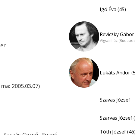
Igó Éva (45)
Reviczky Gábor 
Vígszínház (Budapes
ter
Lukáts Andor (
uma: 2005.03.07)
Szavas József
Szarvas József 
Tóth József (46
 – Kaszás Gergő, Buzgó