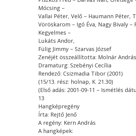
Mócsing –
Vallai Péter, Velő – Haumann Péter, T
Vöröskarom – Igó Éva, Nagy Bivaly – 
Kegyelmes –
Lukáts Andor,
Fülig Jimmy – Szarvas József
Zenéjét összeállította: Molnár Andrá
Dramaturg: Szebényi Cecília
Rendező: Csizmadia Tibor (2001)
(15/13. rész: holnap, K. 21.30)
(Első adás: 2001-09-11 – Ismétlés dát
13
Hangképregény
Írta: Rejtő Jenő
A regény: Kern András
A hangképek: