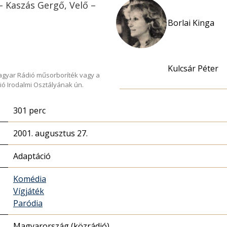
– Kaszás Gergő, Velő –
Borlai Kinga
Kulcsár Péter
Magyar Rádió műsorboríték vagy a
ió Irodalmi Osztályának ún.
301 perc
2001. augusztus 27.
Adaptáció
Komédia
Vígjáték
Paródia
Magyarország (közrádió)