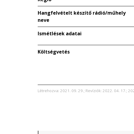
Hangfelvételt készítő rádió/műhely
neve
Ismétlések adatai
Költségvetés
Létrehozva: 2021. 09. 29.; Revíziók: 2022. 04. 17.; 202