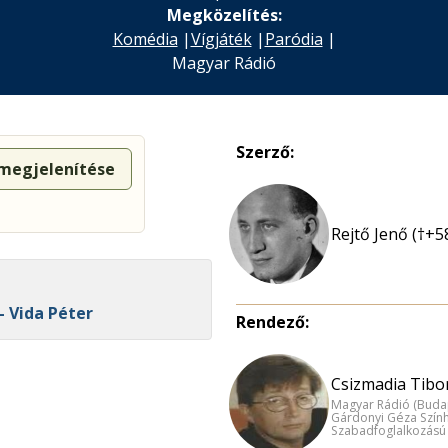
Megközelítés:
Komédia
|
Vígjáték
|
Paródia
|
Magyar Rádió
Szerző:
 megjelenítése
Rejtő Jenő (†+5
- Vida Péter
Rendező:
Csizmadia Tibor
Magyar Rádió (Buda
Gárdonyi Géza Szính
Szabadfoglalkozású