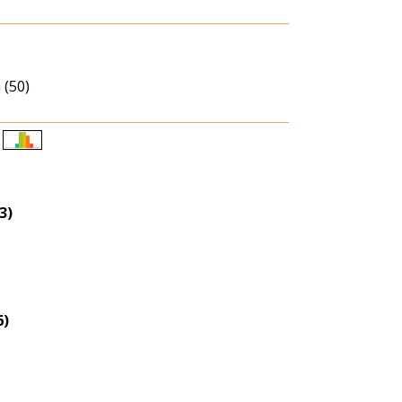
 (50)
Életkori
eloszlás
nagyítása
3)
6)