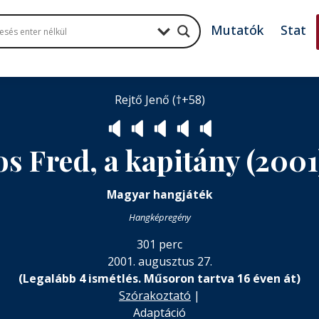
Mutatók
Stat
Rejtő Jenő (†+58)
🔈
🔈
🔈
🔈
🔈
os Fred, a kapitány (200
Magyar hangjáték
Hangképregény
301 perc
2001. augusztus 27.
(Legalább 4 ismétlés. Műsoron tartva 16 éven át)
Szórakoztató
|
Adaptáció