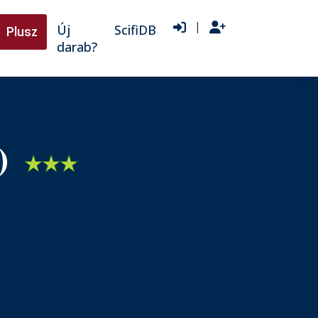
|
Új
ScifiDB
Plusz
darab?
1)
★
★
★