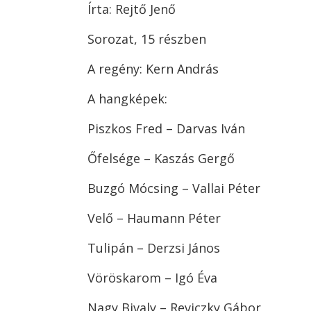
Írta: Rejtő Jenő
Sorozat, 15 részben
A regény: Kern András
A hangképek:
Piszkos Fred – Darvas Iván
Őfelsége – Kaszás Gergő
Buzgó Mócsing – Vallai Péter
Velő – Haumann Péter
Tulipán – Derzsi János
Vöröskarom – Igó Éva
Nagy Bivaly – Reviczky Gábor