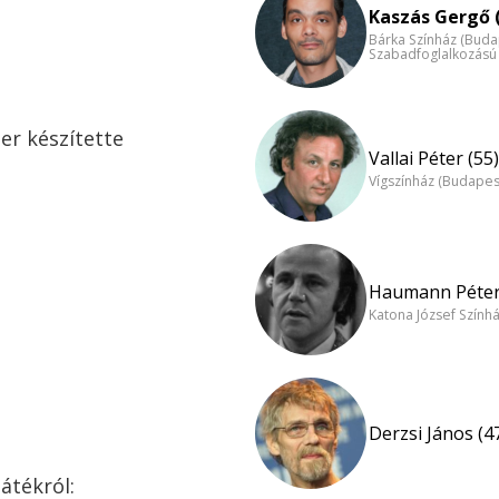
Kaszás Gergő 
Bárka Színház (Buda
Szabadfoglalkozású
ter készítette
Vallai Péter (55)
Vígszínház (Budapes
s
Haumann Péter
Katona József Szính
Derzsi János (4
átékról: