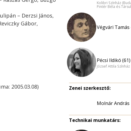
Kolibri Színház (Bud
Pintér Béla és Társu
ulipán – Derzsi János,
Reviczky Gábor,
Végvári Tamás 
s
Pécsi Ildikó (61)
József Attila Színhá
uma: 2005.03.08)
Zenei szerkesztő:
Molnár András
Technikai munkatárs: