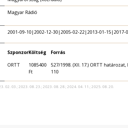
Magyar Rádió
2001-09-10|2002-12-30|2005-02-22|2013-01-15|2017-
Szponzor
Költség
Forrás
ORTT
1085400
527/1998. (XII. 17.) ORTT határozat,
Ft
110
3. 02. 03.; 2023. 08. 23.; 2023. 08. 28.; 2024. 04. 11.; 2025. 08. 20.