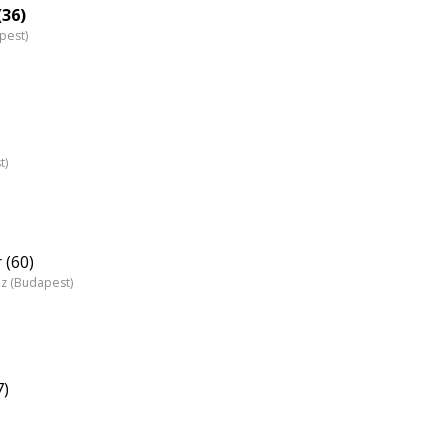
(36)
pest)
t)
 (60)
áz (Budapest)
7)