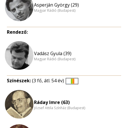
Asperján György (29)
Magyar Rádió (Budapest)
Rendező:
Vadász Gyula (39)
Magyar Rádió (Budapest)
Színészek:
(3 fő, átl. 54 év)
Életkori
eloszlás
nagyítása
Ráday Imre (63)
József Attila Színház (Budapest)