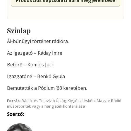
Produkciós kapcsolati ábra megjelenítése
Színlap
Ál-bűnügyi történet rádióra.
Az igazgató – Ráday Imre
Betörő – Komlós Juci
Igazgatóné – Benkő Gyula
Bemutatták a Pódium ’68 keretében.
Forrás:
Rádió- és Televízió Újság; Kiegészítésként Magyar Rádió
műsorboríték vagy a hangjáték konferálása
Szerző: