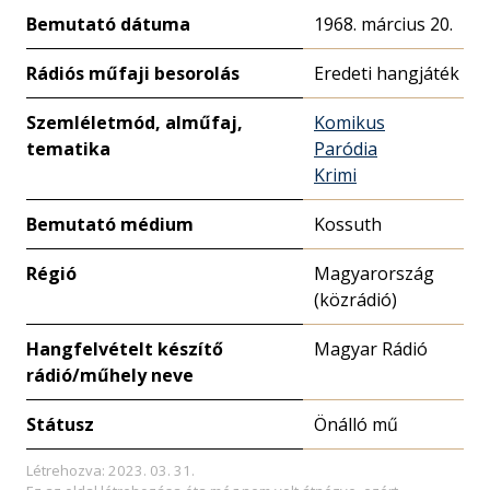
Bemutató dátuma
1968. március 20.
Rádiós műfaji besorolás
Eredeti hangjáték
Szemléletmód, alműfaj,
Komikus
tematika
Paródia
Krimi
Bemutató médium
Kossuth
Régió
Magyarország
(közrádió)
Hangfelvételt készítő
Magyar Rádió
rádió/műhely neve
Státusz
Önálló mű
Létrehozva: 2023. 03. 31.