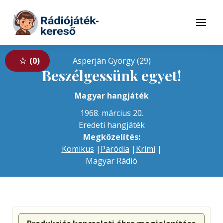
Tovább a navigációhoz
Tovább a tartalomhoz
Menü
0
Asperján György (29)
Beszélgessünk egyet!
Magyar hangjáték
1968. március 20.
Eredeti hangjáték
Megközelítés:
Komikus
|
Paródia
|
Krimi
|
Magyar Rádió