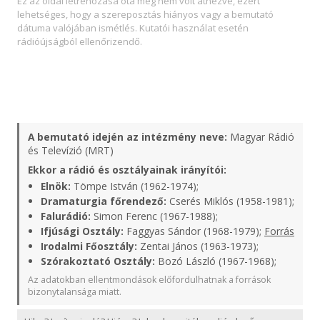
Ez az oldal létrehozása óta még nem volt átnézve, ezért
lehetséges, hogy a szereposztás hiányos vagy a bemutató
dátuma valójában ismétlés. Kutatói használat esetén
rádióújságból ellenőrizendő.
A bemutató idején az intézmény neve:
Magyar Rádió
és Televízió (MRT)
Ekkor a rádió és osztályainak irányítói:
Elnök:
Tömpe István (1962-1974);
Dramaturgia főrendező:
Cserés Miklós (1958-1981);
Falurádió:
Simon Ferenc (1967-1988);
Ifjúsági Osztály:
Faggyas Sándor (1968-1979);
Forrás
Irodalmi Főosztály:
Zentai János (1963-1973);
Szórakoztató Osztály:
Bozó László (1967-1968);
Az adatokban ellentmondások előfordulhatnak a források
bizonytalansága miatt.