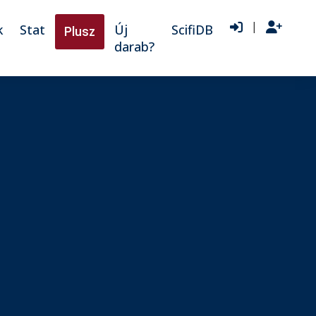
|
k
Stat
Új
ScifiDB
Plusz
darab?