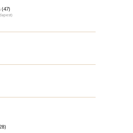
 (47)
dapest)
28)