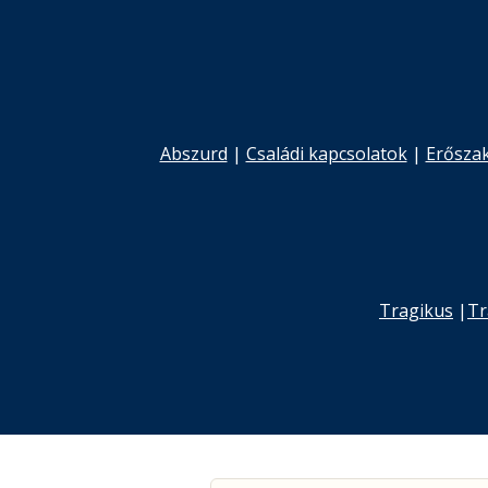
Abszurd
|
Családi kapcsolatok
|
Erősza
Tragikus
|
Tr