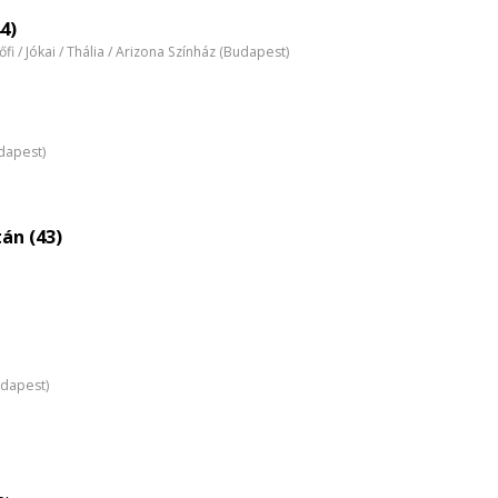
nagyítása
4)
tőfi / Jókai / Thália / Arizona Színház (Budapest)
dapest)
tán (43)
udapest)