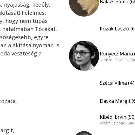
Balázs Samu (6
,
nyájasság,
kedély,
akítását!
Félelmes,
y,
hogy
nem
tupás
a
hatalmában
Tótékat.
Kozák László (6
sőségesebb,
egyre
ban
alakítása
nyomán
is
soda
veszte
ség
a
Ronyecz Mária 
Nemzeti Színház (B
Szécsi Vilma (41
tozata
Dayka Margit (
Kibédi Ervin (50
Vidám Színpad (Bud
argit,