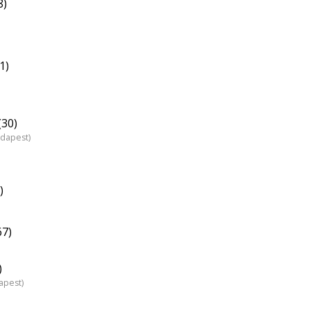
8)
1)
(30)
udapest)
)
67)
)
apest)