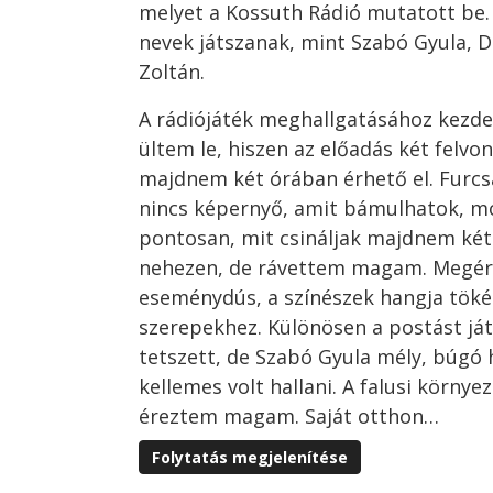
melyet a Kossuth Rádió mutatott be.
nevek játszanak, mint Szabó Gyula, D
Zoltán.
A rádiójáték meghallgatásához kezde
ültem le, hiszen az előadás két felv
majdnem két órában érhető el. Fur
nincs képernyő, amit bámulhatok, m
pontosan, mit csináljak majdnem két
nehezen, de rávettem magam. Megért
eseménydús, a színészek hangja tökéle
szerepekhez. Különösen a postást ját
tetszett, de Szabó Gyula mély, búgó 
kellemes volt hallani. A falusi körny
éreztem magam. Saját otthon…
Folytatás megjelenítése