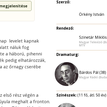
Szerző:
 megjelenítése
Örkény István
Rendező:
Szinetár Miklós
 nap levelet kapnak
Magyar Televízió (B
MTV
alatt náluk fog
te a háború, pihenni
Dramaturg:
ék pedig elhatározzák,
a az őrnagy cserébe
Bárdos Pál (38)
Magyar Rádió (Buda
z
első
rész
végén
a
Színészek:
(11 fő, átl. 50 év)
Gyula
meghalt
a
fronton.