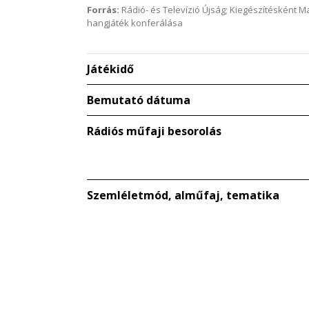
Forrás:
Rádió- és Televízió Újság; Kiegészítésként 
hangjáték konferálása
Játékidő
Bemutató dátuma
Rádiós műfaji besorolás
Szemléletmód, alműfaj, tematika