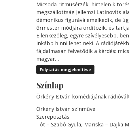
Micsoda
ritmusérzék,
hirtelen
kitörés
megszállottság
jellem
zi
Latinovits
al
démo
nikus
figurává
emelkedik,
de
úg
őrmester
módjára
ordítozik,
és
tartj
Ellenkező
leg,
egyre
szívélyesebb,
ben
inkább
hinni
lehet
neki.
A
rádió
játék
fájdalma
san
felvetődik
a
kérdés:
mic
magyar…
Folytatás megjelenítése
Színlap
Örkény István komédiájának rádióvál
Örkény István színműve
Szereposztás:
Tót – Szabó Gyula, Mariska – Dajka M