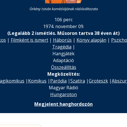
Örkény István komédiájának rádióváltozata
106 perc
1974. november 09.
(Legalább 2 ismétlés. Műsoron tartva 38 éven át)
kos
|
Filmként is ismert
|
Háborús
|
Könyv alapján
|
Pszicho
Tragédia
|
Hangjáték
Adaptáció
Összeállítás
Megközelítés:
agikomikus
|
Komikus
|
Paródia
|
Szatíra
|
Groteszk
|
Abszur
Magyar Rádió
Hungaroton
Megjelent hanghordozón