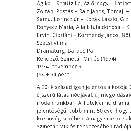
Ágika – Schütz Ila, Az őrnagy – Latino
Zoltán, Postás – Rajz János, Tomaji –
Samu, Lőrincz úr – Kozák László, Gizi
Ronyecz Mária, A lajt tulajdonosa – K
Ervin, Cipriáni – Körmendy János, Női
Szécsi Vilma
Dramaturg: Bárdos Pál
Rendező: Szinetár Miklós (1974)
1974. november 9.
(54 + 54 perc)
A 20-ik század igen jelentős alkotója 
újszerű látásmódjával, új megoldásaiv
irodalmunkban. A Tóték című drámáj
jelentőségű, több mint 50 éve, hogy 
közönség körében. A nagy sikerre val
Szinetár Miklós rendezésében rádiójá