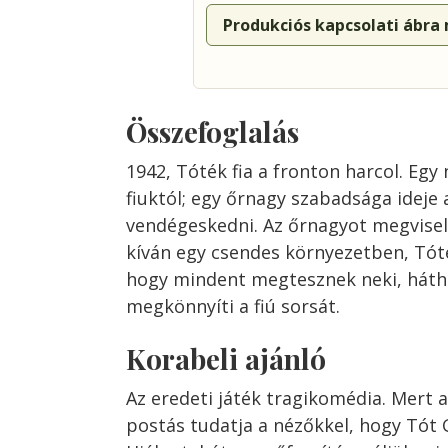
Produkciós kapcsolati ábra
Összefoglalás
1942, Tóték fia a fronton harcol. Egy
fiuktól; egy őrnagy szabadsága ideje 
vendégeskedni. Az őrnagyot megvisel
kíván egy csendes környezetben, Tót
hogy mindent megtesznek neki, háth
megkönnyíti a fiú sorsát.
Korabeli ajánló
Az
eredeti
játék
tragikomédia.
Mert
a
postás
tudatja
a
nézők
kel,
hogy
Tót