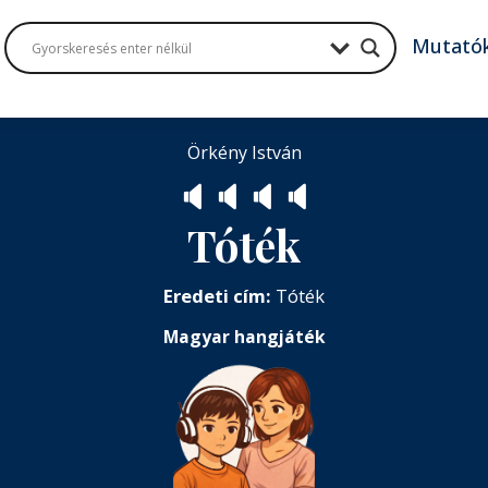
Mutató
Örkény István
🔈
🔈
🔈
🔈
Tóték
Eredeti cím:
Tóték
Magyar hangjáték