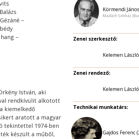
vits
Körmendi János
 Balázs
Madách Színház (Bu
 Gézáné –
ibédy
 hang –
Zenei szerkesztő:
Kelemen László
Zenei rendező:
Kelemen László
Örkény István, aki
al rendkívülit alkotott
Technikai munkatárs:
a kiemelkedő
sikert aratott a magyar
ó tekintettel 1974-ben
Gajdos Ferenc (
ték készült a műből,