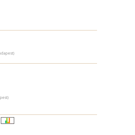
udapest)
pest)
Életkori
eloszlás