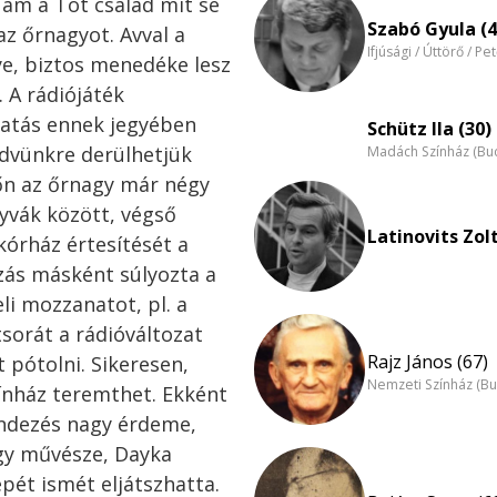
ám
a
Tót
család
mit
se
Szabó Gyula (4
az
őrnagyot.
Avval
a
Ifjúsági / Úttörő / Pe
ye,
biztos
menedéke
lesz
.
A
rádiójáték
tatás
ennek
jegyében
Schütz Ila (30)
dvünkre
derülhetjük
Madách Színház (Bu
őn
az
őr
nagy
már
négy
yvák
között,
végső
Latinovits Zol
kórház
értesítését
a
zás
másként
súlyozta
a
eli
moz
zanatot,
pl.
a
tsorát
a
rádióváltozat
Rajz János (67)
tt
pótolni.
Sikere
sen,
Nemzeti Színház (B
ínház
teremthet.
Ekként
ndezés
nagy
ér
deme,
gy
művésze,
Dayka
epét
ismét
eljátszhat
ta.