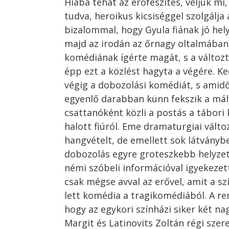
Hiába
tehát
az
erőfeszítés,
véljük
mi,
tudva,
heroikus
kicsiséggel
szolgálja
bizalommal,
hogy
Gyula
fiának
jó
he
l
majd
az
iro
dán
az
őrnagy
oltalmában
komédiának
ígérte
magát,
s
a
változ
épp
ezt
a
közlést
hagyta
a
végére.
Ke
végig
a
dobozolási
komédiát,
s
amid
egyenlő
darabban
künn
fekszik
a
mál
csat
tanóként
közli
a
postás
a
tábori
halott
fiúról.
Eme
drama
turgiai
válto
hang
vételt,
de
emellett
sok
látványb
dobozolás
egyre
groteszkebb
helyze
némi
szóbeli
információval
igyekeze
csak
mégse
avval
az
erővel,
amit
a
sz
lett
komédia
a
tragikomédiából.
A
re
hogy
az
egykori
színházi
siker
két
na
Margit
és
Latino
vits
Zoltán
régi
szer