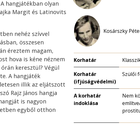
 A hangjátékban olyan
ajka Margit és Latinovits
Kosárszky Péter
tben nehéz szívvel
onásban, összesen
csán éreztem magam,
ost hova is kéne néznem
Korhatár
Klasszi
 órán keresztül? Végül
Korhatár
Szülői 
e. A hangjáték
(ifjúságvédelmi)
tesen illik az eljátszott
szó Rajz János hangja
A korhatár
Nem kö
hangját is nagyon
indoklása
említve
ezetben egyből otthon
prostit