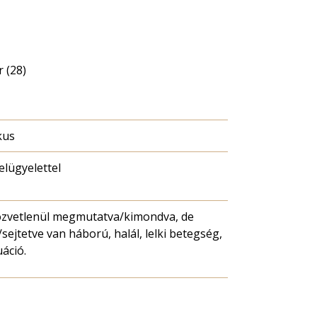
 (28)
kus
felügyelettel
zvetlenül megmutatva/kimondva, de
/sejtetve van háború, halál, lelki betegség,
uáció.