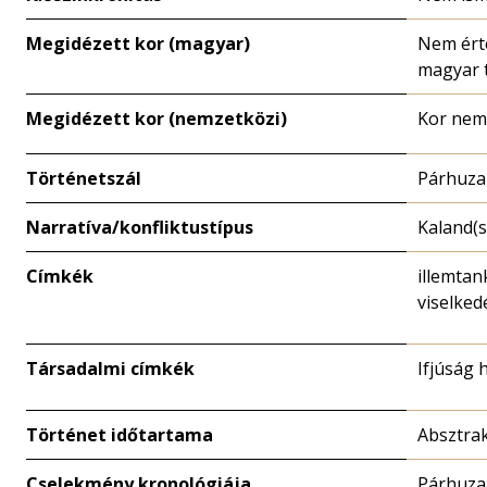
Megidézett kor (magyar)
Nem ért
magyar 
Megidézett kor (nemzetközi)
Kor nem
Történetszál
Párhuza
Narratíva/konfliktustípus
Kaland(s
Címkék
illemtan
viselked
Társadalmi címkék
Ifjúság 
Történet időtartama
Absztrak
Cselekmény kronológiája
Párhuz