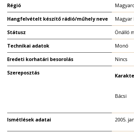
Régió
Magyaro
Hangfelvételt készítő rádió/műhely neve
Magyar 
Státusz
Önálló 
Technikai adatok
Monó
Eredeti korhatári besorolás
Nincs
Szereposztás
Karakte
Bácsi
Ismétlések adatai
2005. ja