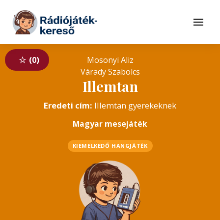
Tovább a navigációhoz
Tovább a tartalomhoz
Menü
0
Mosonyi Aliz
Várady Szabolcs
Illemtan
Eredeti cím:
Illemtan gyerekeknek
Magyar mesejáték
KIEMELKEDŐ HANGJÁTÉK