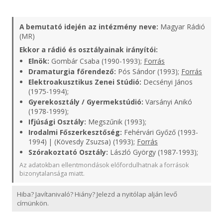
A bemutató idején az intézmény neve:
Magyar Rádió
(MR)
Ekkor a rádió és osztályainak irányítói:
Elnök:
Gombár Csaba (1990-1993);
Forrás
Dramaturgia főrendező:
Pós Sándor (1993);
Forrás
Elektroakusztikus Zenei Stúdió:
Decsényi János
(1975-1994);
Gyerekosztály / Gyermekstúdió:
Varsányi Anikó
(1978-1999);
Ifjúsági Osztály:
Megszűnik (1993);
Irodalmi Főszerkesztőség:
Fehérvári Győző (1993-
1994) | (Kövesdy Zsuzsa) (1993);
Forrás
Szórakoztató Osztály:
László György (1987-1993);
Az adatokban ellentmondások előfordulhatnak a források
bizonytalansága miatt.
Hiba? Javítanivaló? Hiány? Jelezd a nyitólap alján levő
címünkön.