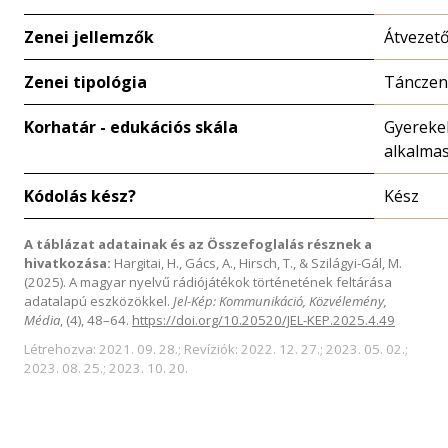
Zenei jellemzők
Átvezető
Zenei tipológia
Tánczen
Korhatár - edukációs skála
Gyereke
alkalma
Kódolás kész?
Kész
A táblázat adatainak és az Összefoglalás résznek a
hivatkozása:
Hargitai, H., Gács, A., Hirsch, T., & Szilágyi-Gál, M.
(2025). A magyar nyelvű rádiójátékok történetének feltárása
adatalapú eszközökkel.
Jel-Kép: Kommunikáció, Közvélemény,
Média
, (4), 48–64.
https://doi.org/10.20520/JEL-KEP.2025.4.49
Létrehozva: 2021. 09. 28.; Revíziók: 2022. 12. 27.; 2023. 05. 02.;
2023. 08. 25.; 2023. 10. 20.