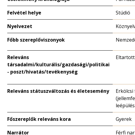
Felvétel helye
Stúdió
Nyelvezet
Köznyel
Főbb szereplőviszonyok
Nemzed
Releváns
Eltartot
társadalmi/kulturális/gazdasági/politikai
- poszt/hivatás/tevékenység
Releváns státuszváltozás és életesemény
Erkölcsi
(jellemfe
leépülés
Főszereplők releváns kora
Gyerek
Narrátor
Férfi na