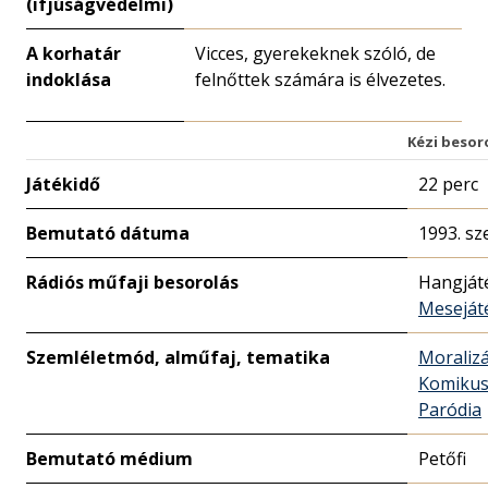
(ifjúságvédelmi)
A korhatár
Vicces, gyerekeknek szóló, de
indoklása
felnőttek számára is élvezetes.
Kézi besor
Játékidő
22 perc
Bemutató dátuma
1993. sz
Rádiós műfaji besorolás
Hangját
Meseját
Szemléletmód, alműfaj, tematika
Moralizá
Komiku
Paródia
Bemutató médium
Petőfi