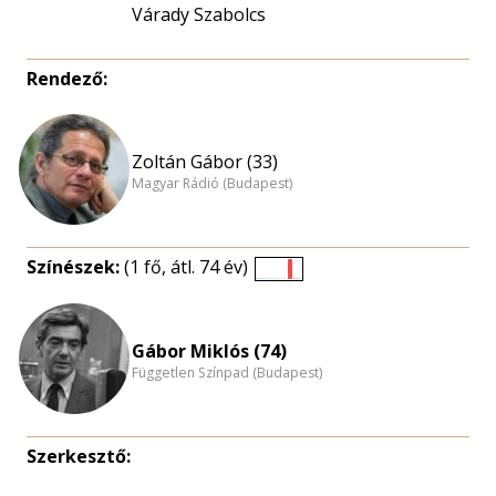
Várady Szabolcs
Rendező:
Zoltán Gábor (33)
Magyar Rádió (Budapest)
Színészek:
(1 fő, átl. 74 év)
Életkori
eloszlás
nagyítása
Gábor Miklós (74)
Független Színpad (Budapest)
Szerkesztő: