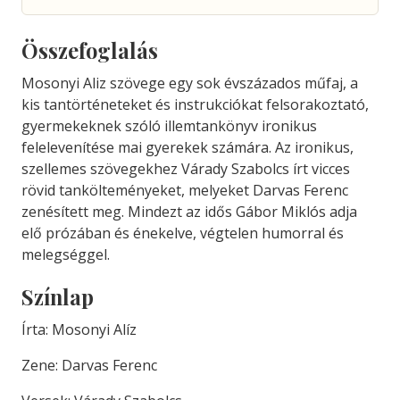
Összefoglalás
Mosonyi Aliz szövege egy sok évszázados műfaj, a
kis tantörténeteket és instrukciókat felsorakoztató,
gyermekeknek szóló illemtankönyv ironikus
felelevenítése mai gyerekek számára. Az ironikus,
szellemes szövegekhez Várady Szabolcs írt vicces
rövid tankölteményeket, melyeket Darvas Ferenc
zenésített meg. Mindezt az idős Gábor Miklós adja
elő prózában és énekelve, végtelen humorral és
melegséggel.
Színlap
Írta: Mosonyi Alíz
Zene: Darvas Ferenc