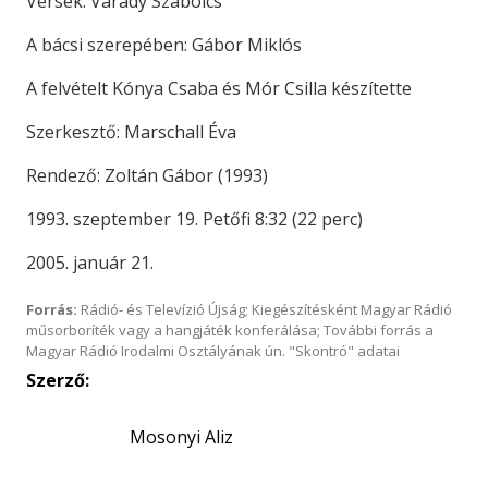
Versek: Várady Szabolcs
A bácsi szerepében: Gábor Miklós
A felvételt Kónya Csaba és Mór Csilla készítette
Szerkesztő: Marschall Éva
Rendező: Zoltán Gábor (1993)
1993. szeptember 19. Petőfi 8:32 (22 perc)
2005. január 21.
Forrás:
Rádió- és Televízió Újság; Kiegészítésként Magyar Rádió
műsorboríték vagy a hangjáték konferálása; További forrás a
Magyar Rádió Irodalmi Osztályának ún. "Skontró" adatai
Szerző:
Mosonyi Aliz