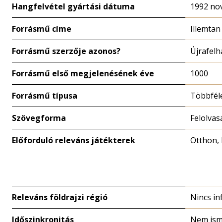
Hangfelvétel gyártási dátuma
1992 no
Forrásmű címe
Illemta
Forrásmű szerzője azonos?
Újrafelh
Forrásmű első megjelenésének éve
1000
Forrásmű típusa
Többfél
Szövegforma
Felolvas
Előforduló releváns játékterek
Otthon, 
Releváns földrajzi régió
Nincs in
Időszinkronitás
Nem ism