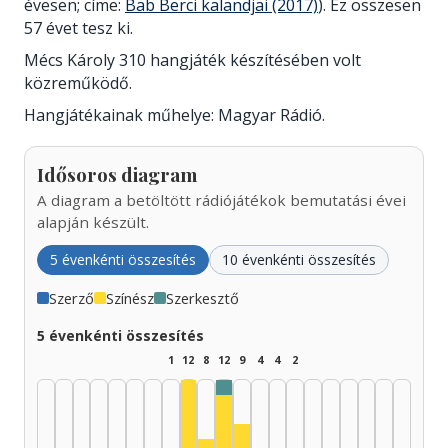
évesen; címe:
Bab Berci kalandjai (2017)
). Ez összesen
57 évet tesz ki.
Mécs Károly 310 hangjáték készítésében volt
közreműködő.
Hangjátékainak műhelye: Magyar Rádió.
Idősoros diagram
A diagram a betöltött rádiójátékok bemutatási évei
alapján készült.
5 évenkénti összesítés
10 évenkénti összesítés
Szerző
Színész
Szerkesztő
5 évenkénti összesítés
1
12
8
12
9
4
4
2
Szerkesztő, 1975–1979: 1