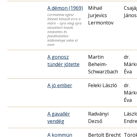
A démon (1969)
Mihail
Csajá
Jurjevics
János
Lermontov egész
éleével készült erre a
Lermontov
műre – újra meg újra
visszatart hozzá,
nevezetes és
feledhetetlen
költeménye soha el
nem
A gonosz
Martin
dr.
tündér jótette
Beheim-
Márk
Schwarzbach
Éva
A jó ember
Feleki László
dr.
Márk
Éva
A gavallér
Radványi
Lászl
vendég
Dezső
Endr
A kommün
Bertolt Brecht
Törö