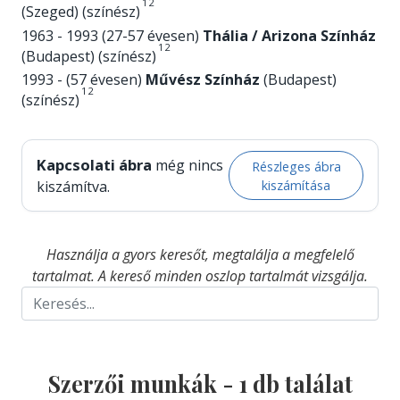
1
2
(Szeged) (színész)
1963 - 1993 (27-57 évesen)
Thália / Arizona Színház
1
2
(Budapest) (színész)
1993 - (57 évesen)
Művész Színház
(Budapest)
1
2
(színész)
Kapcsolati ábra
még nincs
Részleges ábra
kiszámítása
kiszámítva.
Használja a gyors keresőt, megtalálja a megfelelő
tartalmat. A kereső minden oszlop tartalmát vizsgálja.
Szerzői munkák -
1
db találat