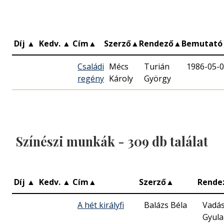
Díj
▲
Kedv.
▲
Cím
▲
Szerző
▲
Rendező
▲
Bemutat
Családi
Mécs
Turián
1986-05-
regény
Károly
György
Színészi munkák -
309
db találat
Díj
▲
Kedv.
▲
Cím
▲
Szerző
▲
Rende
A hét királyfi
Balázs Béla
Vadá
Gyula