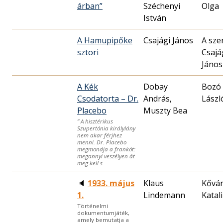
árban”
Széchenyi
Olga
István
A Hamupipőke
Csajági János
A sze
sztori
Csajá
János
A Kék
Dobay
Bozó
Csodatorta – Dr.
András,
Lászl
Placebo
Muszty Bea
” A hisztérikus
Szupertónia királylány
nem akar férjhez
menni. Dr. Placebo
megmondja a frankót:
megannyi veszélyen át
meg kell s
🔈
1933. május
Klaus
Kővá
1.
Lindemann
Katal
Történelmi
dokumentumjáték,
amely bemutatja a