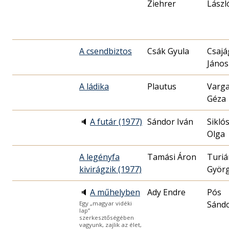
Ziehrer
Lászl
A csendbiztos
Csák Gyula
Csajá
János
A ládika
Plautus
Varg
Géza
🔈
A futár (1977)
Sándor Iván
Sikló
Olga
A legényfa
Tamási Áron
Turiá
kivirágzik (1977)
Györ
🔈
A műhelyben
Ady Endre
Pós
Sánd
Egy „magyar vidéki
lap”
szerkesztőségében
vagyunk, zajlik az élet,