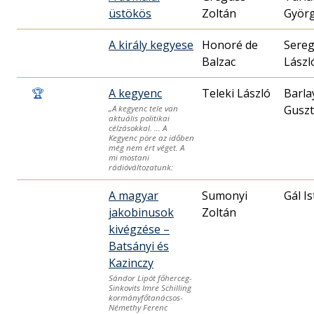
üstökös
Zoltán
Györ
A király kegyese
Honoré de
Sereg
Balzac
Lászl
🏆
A kegyenc
Teleki László
Barla
Guszt
„A kegyenc tele van
aktuális politikai
célzásokkal. … A
Kegyenc pöre az időben
még nem ért véget. A
mi mostani
rádióváltozatunk:
A magyar
Sumonyi
Gál I
jakobinusok
Zoltán
kivégzése –
Batsányi és
Kazinczy
Sándor Lipót főherceg-
Sinkovits Imre Schilling
kormányfőtanácsos-
Némethy Ferenc