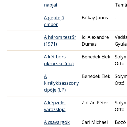
napjai
Tamá
A gépfejű
Bókay János
-
ember
A három testőr
Id. Alexandre
Vadá
(1971)
Dumas
Gyula
A két bors
Benedek Elek
Solym
ökröcske (dia)
Ottó
A
Benedek Elek
Solym
királykisasszony
Ottó
cipője (LP)
A képzelet
Zoltán Péter
Solym
varázslója
Ottó
A csavargók
Carl Michael
Bozó