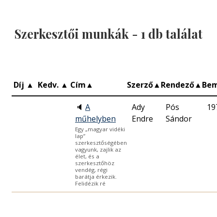
Szerkesztői munkák -
1
db találat
Díj
▲
Kedv.
▲
Cím
▲
Szerző
▲
Rendező
▲
Be
🔈
A
Ady
Pós
19
műhelyben
Endre
Sándor
Egy „magyar vidéki
lap”
szerkesztőségében
vagyunk, zajlik az
élet, és a
szerkesztőhöz
vendég, régi
barátja érkezik.
Felidézik ré