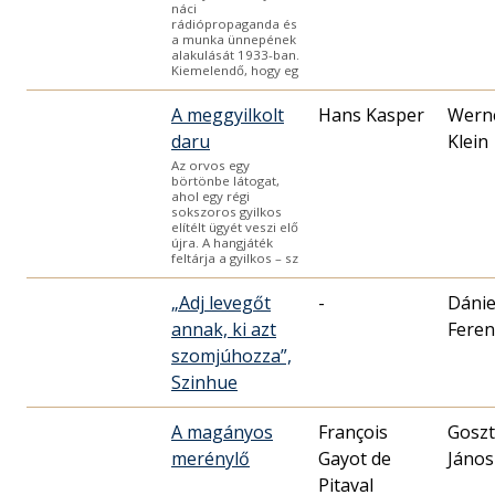
náci
rádiópropaganda és
a munka ünnepének
alakulását 1933-ban.
Kiemelendő, hogy eg
A meggyilkolt
Hans Kasper
Wern
daru
Klein
Az orvos egy
börtönbe látogat,
ahol egy régi
sokszoros gyilkos
elítélt ügyét veszi elő
újra. A hangjáték
feltárja a gyilkos – sz
„Adj levegőt
-
Dánie
annak, ki azt
Feren
szomjúhozza”,
Szinhue
A magányos
François
Goszt
merénylő
Gayot de
János
Pitaval