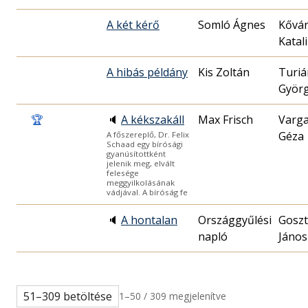
A két kérő
Somló Ágnes
Kővá
Katal
A hibás példány
Kis Zoltán
Turiá
Györ
🏆
🔈
A kékszakáll
Max Frisch
Varg
Géza
A főszereplő, Dr. Felix
Schaad egy bírósági
gyanúsítottként
jelenik meg, elvált
felesége
meggyilkolásának
vádjával. A bíróság fe
🔈
A hontalan
Országgyűlési
Goszt
napló
János
51–309 betöltése
1–50 / 309 megjelenítve