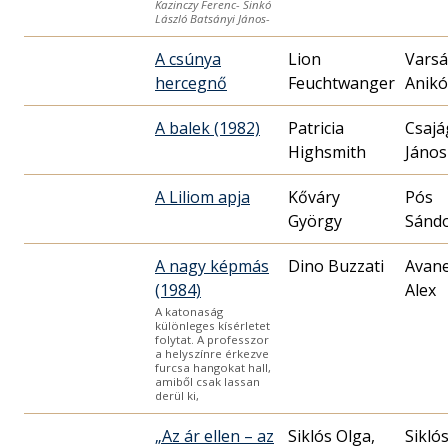
Kazinczy Ferenc- Sinkó
László Batsányi János-
A csúnya
Lion
Varsá
hercegnő
Feuchtwanger
Anikó
A balek (1982)
Patricia
Csajá
Highsmith
János
A Liliom apja
Kőváry
Pós
György
Sánd
A nagy képmás
Dino Buzzati
Avane
(1984)
Alex
A katonaság
különleges kísérletet
folytat. A professzor
a helyszínre érkezve
furcsa hangokat hall,
amiből csak lassan
derül ki,
„Az ár ellen – az
Siklós Olga,
Sikló