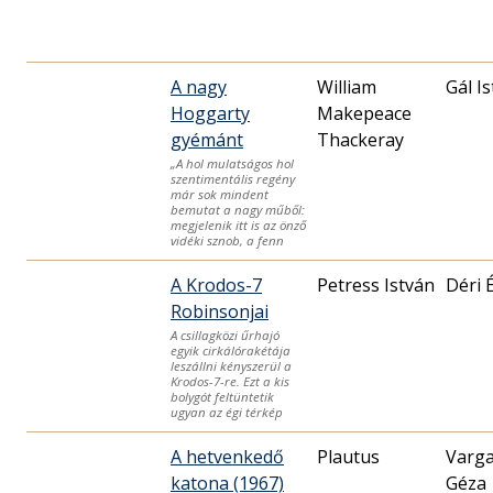
A nagy
William
Gál I
Hoggarty
Makepeace
gyémánt
Thackeray
„A hol mulatságos hol
szentimentális regény
már sok mindent
bemutat a nagy műből:
megjelenik itt is az önző
vidéki sznob, a fenn
A Krodos-7
Petress István
Déri 
Robinsonjai
A csillagközi űrhajó
egyik cirkálórakétája
leszállni kényszerül a
Krodos-7-re. Ezt a kis
bolygót feltüntetik
ugyan az égi térkép
A hetvenkedő
Plautus
Varg
katona (1967)
Géza