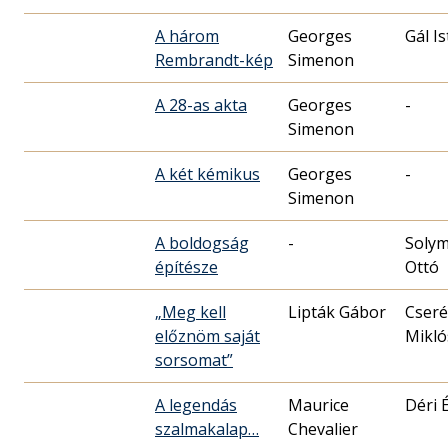
A három
Georges
Gál I
Rembrandt-kép
Simenon
A 28-as akta
Georges
-
Simenon
A két kémikus
Georges
-
Simenon
A boldogság
-
Solym
építésze
Ottó
„Meg kell
Lipták Gábor
Cseré
előznöm saját
Mikló
sorsomat”
A legendás
Maurice
Déri 
szalmakalap…
Chevalier