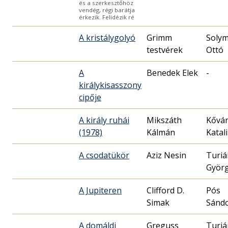
és a szerkesztőhöz
vendég, régi barátja
érkezik. Felidézik ré
A kristálygolyó
Grimm
Solym
testvérek
Ottó
A
Benedek Elek
-
királykisasszony
cipője
A király ruhái
Mikszáth
Kővá
(1978)
Kálmán
Katal
A csodatükör
Aziz Nesin
Turiá
Györ
A Jupiteren
Clifford D.
Pós
Simak
Sánd
A domáldi
Greguss
Turiá