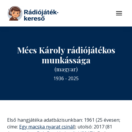
Tovább a navigációhoz
Tovább a tartalomhoz
Menü
Mécs Károly rádiójátékos
munkássága
(magyar)
1936 - 2025
Első hangjátéka adatbázisunkban: 1961 (25 évesen;
címe:
Egy macska nyarat csinál
); utolsó: 2017 (81