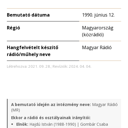
Bemutató dátuma
1990. június 12.
Régió
Magyarország
(közrádió)
Hangfelvételt készítő
Magyar Rádió
rádió/műhely neve
Létrehozva: 2021. 09. 28.; Revíziók: 2024. 04. 04.
A bemutató idején az intézmény neve:
Magyar Rádió
(MR)
Ekkor a rádió és osztályainak irányítói:
Elnök:
Hajdú István (1988-1990) | Gombár Csaba