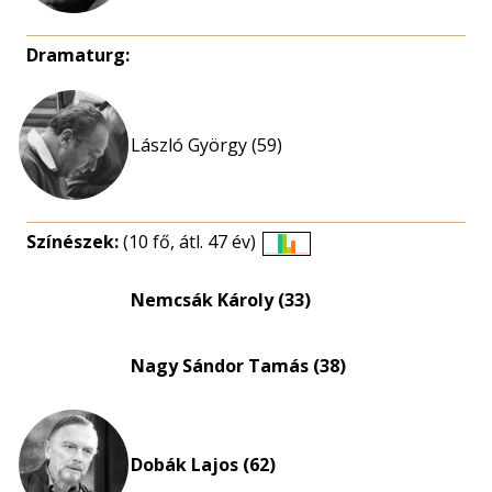
Dramaturg:
László György (59)
Színészek:
(10 fő, átl. 47 év)
Életkori
eloszlás
Nemcsák Károly (33)
nagyítása
Nagy Sándor Tamás (38)
Dobák Lajos (62)