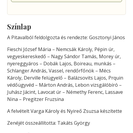
Színlap
A Pitavalból feldolgozta és rendezte: Gosztonyi János
Fieschi József Mária – Nemcsák Károly, Pépin úr,
vegyeskereskedő – Nagy Sándor Tamás, Morey úr,
nyereggyáros – Dobák Lajos, Boireau, munkás –
Schlanger András, Vassel, rendőrfőnök – Mécs
Károly, Derville felügyelő – Balázsovits Lajos, Prquin
védőügyvéd – Márton András, Lebon vizsgálóbíró –
Juhász Jácint, Lavocat úr – Némethy Ferenc, Lassave
Nina – Pregitzer Fruzsina
A felvételt Varga Károly és Nyireő Zsuzsa készítette
Zenéjét összeállította: Takáts György