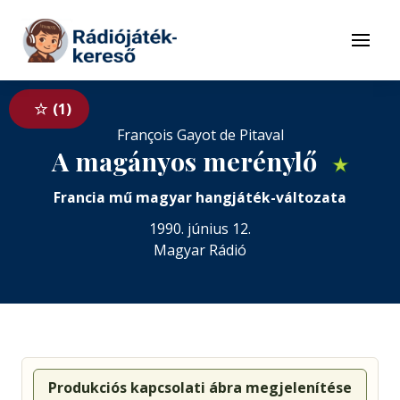
Tovább a navigációhoz
Tovább a tartalomhoz
Menü
1
François Gayot de Pitaval
A magányos merénylő
★
Francia mű magyar hangjáték-változata
1990. június 12.
Magyar Rádió
Produkciós kapcsolati ábra megjelenítése