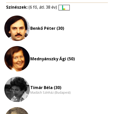
Színészek:
(6 fő, átl. 38 év)
Életkori
eloszlás
nagyítása
Benkő Péter (30)
Mednyánszky Ági (50)
Tímár Béla (30)
Madách Színház (Budapest)