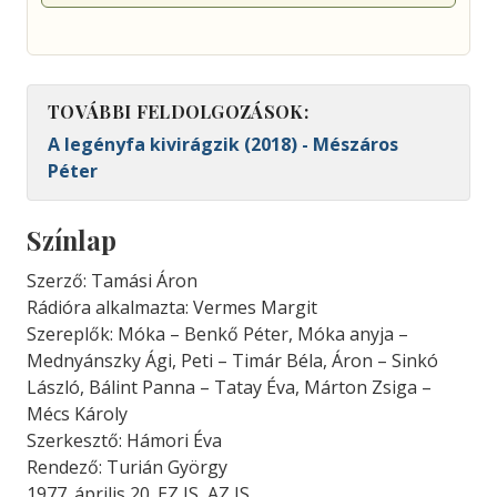
TOVÁBBI FELDOLGOZÁSOK:
A legényfa kivirágzik (2018) - Mészáros
Péter
Színlap
Szerző: Tamási Áron
Rádióra alkalmazta: Vermes Margit
Szereplők: Móka – Benkő Péter, Móka anyja –
Mednyánszky Ági, Peti – Timár Béla, Áron – Sinkó
László, Bálint Panna – Tatay Éva, Márton Zsiga –
Mécs Károly
Szerkesztő: Hámori Éva
Rendező: Turián György
1977. április 20. EZ IS, AZ IS