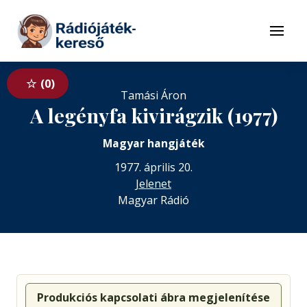
Tovább a navigációhoz
Tovább a tartalomhoz
Menü
0
Tamási Áron
A legényfa kivirágzik (1977)
Magyar hangjáték
1977. április 20.
Jelenet
Magyar Rádió
Produkciós kapcsolati ábra megjelenítése