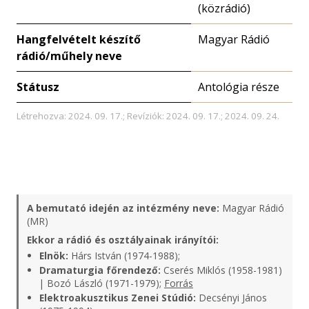
(közrádió)
Hangfelvételt készítő
Magyar Rádió
rádió/műhely neve
Státusz
Antológia része
Létrehozva: 2024. 09. 17.; Revíziók: 2024. 09. 17.; 2024. 09. 24.
A bemutató idején az intézmény neve:
Magyar Rádió
(MR)
Ekkor a rádió és osztályainak irányítói:
Elnök:
Hárs István (1974-1988);
Dramaturgia főrendező:
Cserés Miklós (1958-1981)
| Bozó László (1971-1979);
Forrás
Elektroakusztikus Zenei Stúdió:
Decsényi János