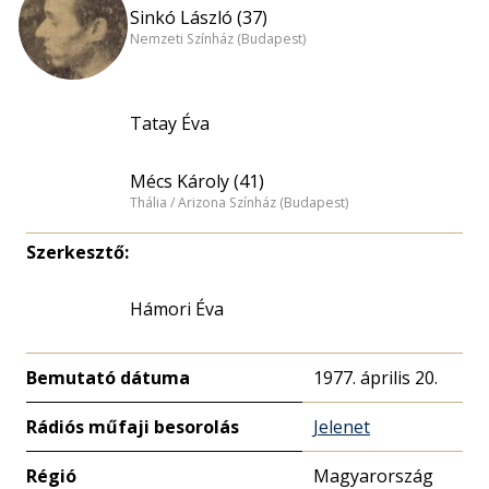
Sinkó László (37)
Nemzeti Színház (Budapest)
Tatay Éva
Mécs Károly (41)
Thália / Arizona Színház (Budapest)
Szerkesztő:
Hámori Éva
Bemutató dátuma
1977. április 20.
Rádiós műfaji besorolás
Jelenet
Régió
Magyarország