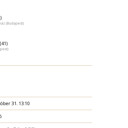
)
nház (Budapest)
(41)
pest)
óber 31. 13:10
ó