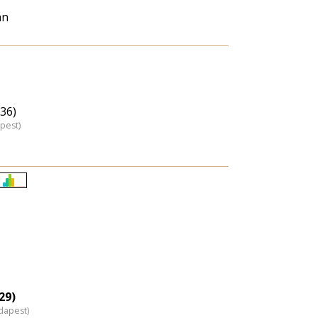
án
(36)
pest)
Életkori
eloszlás
nagyítása
29)
dapest)