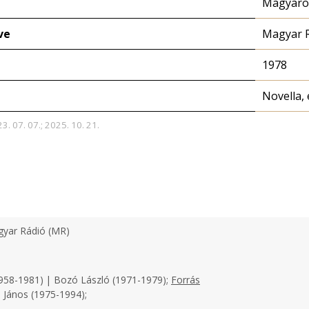
Magyaror
ve
Magyar 
1978
Novella, 
3. 07. 07.; 2025. 10. 21.
yar Rádió (MR)
958-1981) | Bozó László (1971-1979);
Forrás
 János (1975-1994);