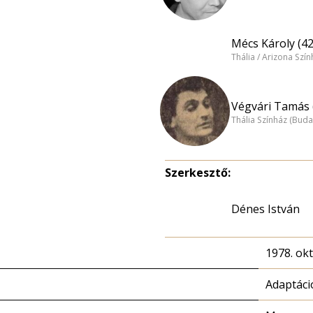
Mécs Károly (42
Thália / Arizona Szí
Végvári Tamás 
Thália Színház (Buda
Szerkesztő:
Dénes István
1978. okt
Adaptáci