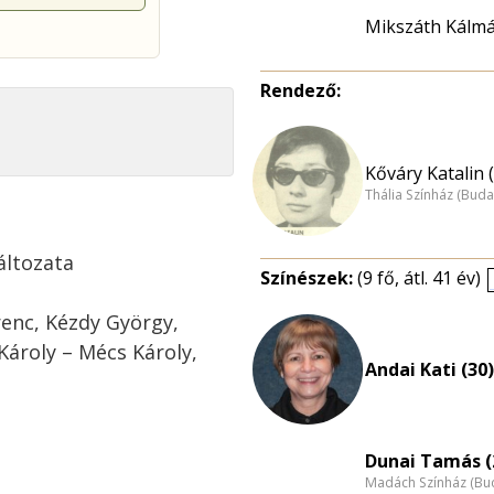
Mikszáth Kálm
Rendező:
Kőváry Katalin 
Thália Színház (Buda
áltozata
Színészek:
(9 fő, átl. 41 év)
renc, Kézdy György,
Károly – Mécs Károly,
Andai Kati (30)
Dunai Tamás (
Madách Színház (Bu