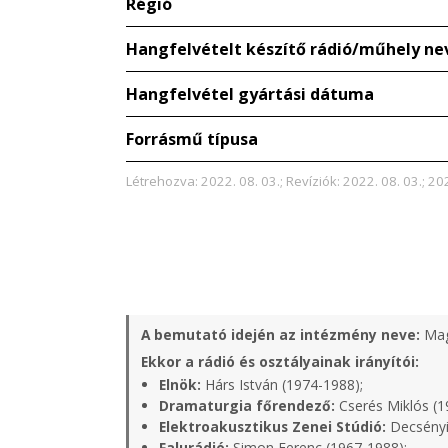
Régió
Hangfelvételt készítő rádió/műhely ne
Hangfelvétel gyártási dátuma
Forrásmű típusa
Létrehozva: 2022. 08. 03.; Revíziók: 2022. 08. 03.; 202
A bemutató idején az intézmény neve:
Mag
Ekkor a rádió és osztályainak irányítói:
Elnök:
Hárs István (1974-1988);
Dramaturgia főrendező:
Cserés Miklós (1
Elektroakusztikus Zenei Stúdió:
Decsényi
Falurádió:
Simon Ferenc (1967-1988);