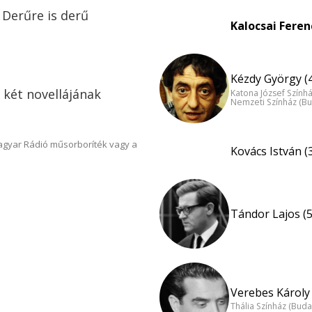
 Derűre is derű
Kalocsai Feren
Kézdy György (
 két novellájának
Katona József Szính
Nemzeti Színház (B
Magyar Rádió műsorboríték vagy a
Kovács István (
Tándor Lajos (5
Verebes Károly 
Thália Színház (Buda