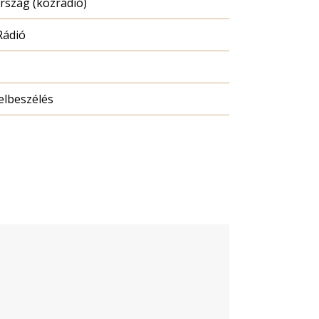
szág (közrádió)
Rádió
elbeszélés