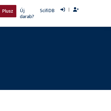
|
Új
ScifiDB
Plusz
darab?