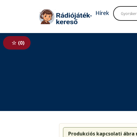
Tovább a navigációhoz
Tovább a tartalomhoz
Hírek
0
Produkciós kapcsolati ábra