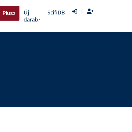
|
Új
ScifiDB
Plusz
darab?