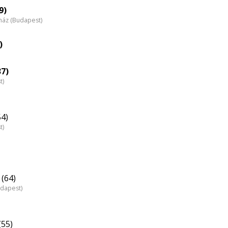
eloszlás
9)
nház (Budapest)
nagyítása
)
37)
t)
54)
t)
(64)
udapest)
(55)