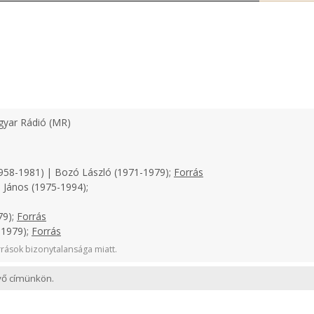
yar Rádió (MR)
958-1981) | Bozó László (1971-1979);
Forrás
 János (1975-1994);
79);
Forrás
-1979);
Forrás
rások bizonytalansága miatt.
evő címünkön.