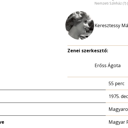
Nemzeti Színház (?)
Keresztessy Már
Zenei szerkesztő:
Erőss Ágota
55 perc
1975. de
Magyaror
ve
Magyar 