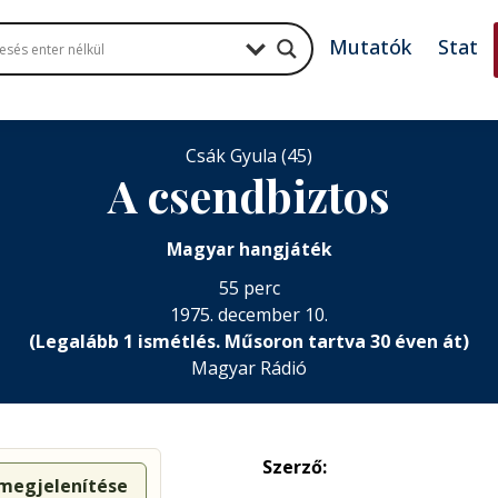
Mutatók
Stat
Csák Gyula (45)
A csendbiztos
Magyar hangjáték
55 perc
1975. december 10.
(Legalább 1 ismétlés. Műsoron tartva 30 éven át)
Magyar Rádió
Szerző:
 megjelenítése