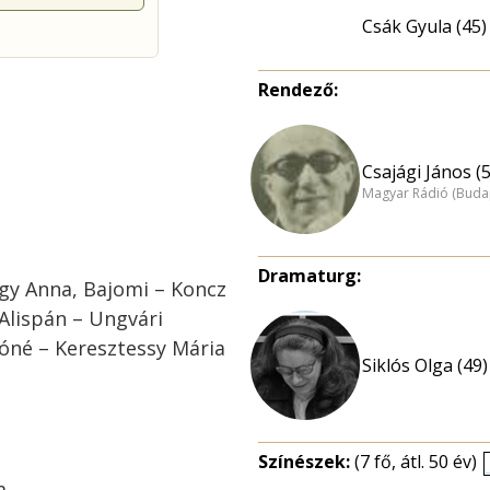
Csák Gyula (45)
Rendező:
Csajági János (
Magyar Rádió (Buda
Dramaturg:
gy Anna, Bajomi – Koncz
 Alispán – Ungvári
tóné – Keresztessy Mária
Siklós Olga (49)
Színészek:
(7 fő, átl. 50 év)
a