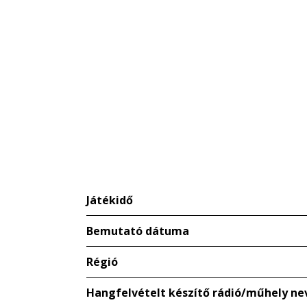
Játékidő
Bemutató dátuma
Régió
Hangfelvételt készítő rádió/műhely ne