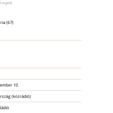
 (Szeged)
ia (67)
cember 10.
szág (közrádió)
Rádió