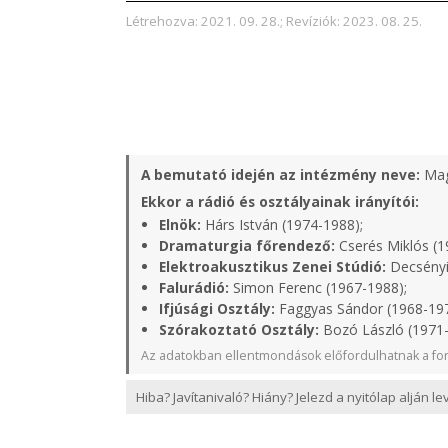
Létrehozva: 2021. 09. 28.; Revíziók: 2023. 08. 25.
A bemutató idején az intézmény neve:
Mag
Ekkor a rádió és osztályainak irányítói:
Elnök:
Hárs István (1974-1988);
Dramaturgia főrendező:
Cserés Miklós (1
Elektroakusztikus Zenei Stúdió:
Decsényi
Falurádió:
Simon Ferenc (1967-1988);
Ifjúsági Osztály:
Faggyas Sándor (1968-19
Szórakoztató Osztály:
Bozó László (1971
Az adatokban ellentmondások előfordulhatnak a for
Hiba? Javítanivaló? Hiány? Jelezd a nyitólap alján l