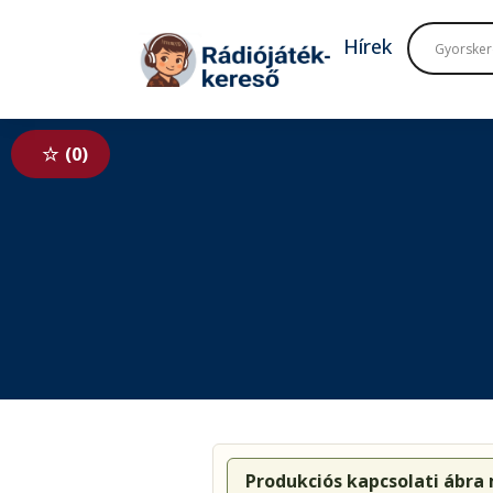
Tovább a navigációhoz
Tovább a tartalomhoz
Hírek
0
Produkciós kapcsolati ábra