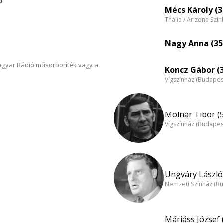
Mécs Károly (3
Thália / Arizona Szí
Nagy Anna (35
Magyar Rádió műsorboríték vagy a
Koncz Gábor (
Vígszínház (Budapes
Molnár Tibor (
Vígszínház (Budapes
Ungváry László 
Nemzeti Színház (B
Máriáss József 