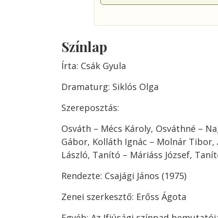
Színlap
Írta: Csák Gyula
Dramaturg: Siklós Olga
Szereposztás:
Osváth – Mécs Károly, Osváthné – Na
Gábor, Kolláth Ignác – Molnár Tibor,
László, Tanító – Máriáss József, Taní
Rendezte: Csajági János (1975)
Zenei szerkesztő: Erőss Ágota
Egyéb: Az Ifjúsági színpad bemutatój