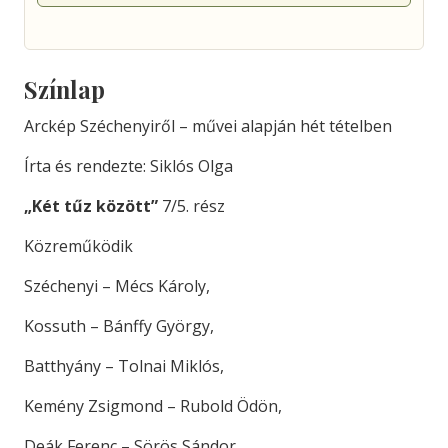
Színlap
Arckép Széchenyiről – művei alapján hét tételben
Írta és rendezte: Siklós Olga
„Két tűz között”
7/5. rész
Közreműködik
Széchenyi – Mécs Károly,
Kossuth – Bánffy György,
Batthyány – Tolnai Miklós,
Kemény Zsigmond – Rubold Ödön,
Deák Ferenc – Sörös Sándor,