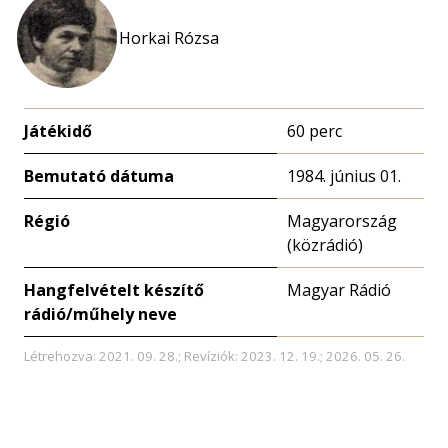
Horkai Rózsa
Játékidő
60 perc
Bemutató dátuma
1984. június 01.
Régió
Magyarország
(közrádió)
Hangfelvételt készítő
Magyar Rádió
rádió/műhely neve
Létrehozva: 2021. 09. 28.; Revíziók: 2023. 12. 19.; 2026. 05. 26.