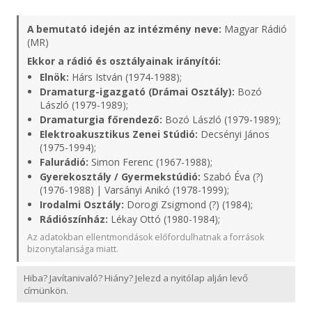
A bemutató idején az intézmény neve:
Magyar Rádió
(MR)
Ekkor a rádió és osztályainak irányítói:
Elnök:
Hárs István (1974-1988);
Dramaturg-igazgató (Drámai Osztály):
Bozó
László (1979-1989);
Dramaturgia főrendező:
Bozó László (1979-1989);
Elektroakusztikus Zenei Stúdió:
Decsényi János
(1975-1994);
Falurádió:
Simon Ferenc (1967-1988);
Gyerekosztály / Gyermekstúdió:
Szabó Éva (?)
(1976-1988) | Varsányi Anikó (1978-1999);
Irodalmi Osztály:
Dorogi Zsigmond (?) (1984);
Rádiószínház:
Lékay Ottó (1980-1984);
Az adatokban ellentmondások előfordulhatnak a források
bizonytalansága miatt.
Hiba? Javítanivaló? Hiány? Jelezd a nyitólap alján levő
címünkön.