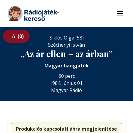
Tovább a navigációhoz
Tovább a tartalomhoz
Menü
0
Siklós Olga (58)
Széchenyi István
„Az ár ellen – az árban”
Magyar hangjáték
60 perc
1984. június 01.
Magyar Rádió
Produkciós kapcsolati ábra megjelenítése