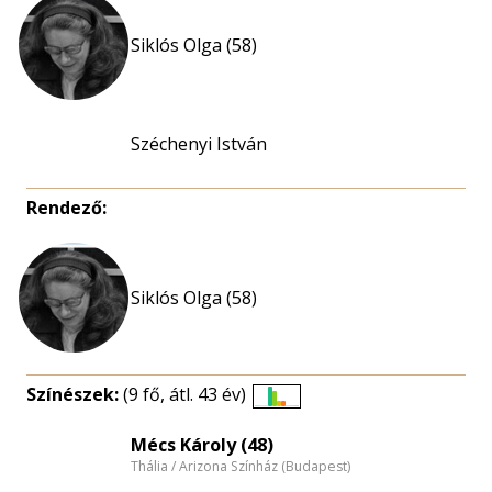
Siklós Olga (58)
Széchenyi István
Rendező:
Siklós Olga (58)
Színészek:
(9 fő, átl. 43 év)
Életkori
eloszlás
Mécs Károly (48)
Thália / Arizona Színház (Budapest)
nagyítása