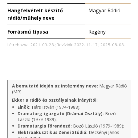
Hangfelvételt készítő
Magyar Rádió
rádió/műhely neve
Forrásmű típusa
Regény
Létrehozva: 2021. 09. 28.; Revíziók: 2022. 11. 17.; 2025. 08. 08.
A bemutató idején az intézmény neve:
Magyar Rádió
(MR)
Ekkor a rádió és osztályainak irányítói:
Elnök:
Hárs István (1974-1988);
Dramaturg-igazgató (Drámai Osztály):
Bozó
László (1979-1989);
Dramaturgia főrendező:
Bozó László (1979-1989);
Elektroakusztikus Zenei Stúdió:
Decsényi János