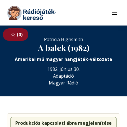
Tovább a navigációhoz
Tovább a tartalomhoz
Menü
0
Patricia Highsmith
A balek (1982)
Amerikai mű magyar hangjáték-változata
1982. június 30.
Adaptáció
Magyar Rádió
Produkciós kapcsolati ábra megjelenítése