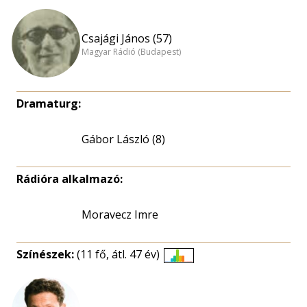
Csajági János (57)
Magyar Rádió (Budapest)
Dramaturg:
Gábor László (8)
Rádióra alkalmazó:
Moravecz Imre
Színészek:
(11 fő, átl. 47 év)
Életkori
eloszlás
nagyítása