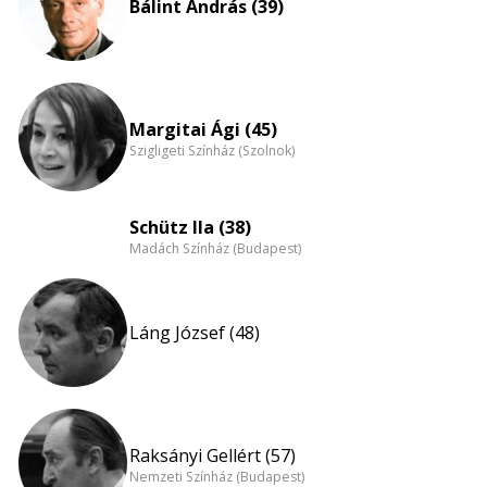
Bálint András (39)
Margitai Ági (45)
Szigligeti Színház (Szolnok)
Schütz Ila (38)
Madách Színház (Budapest)
Láng József (48)
Raksányi Gellért (57)
Nemzeti Színház (Budapest)