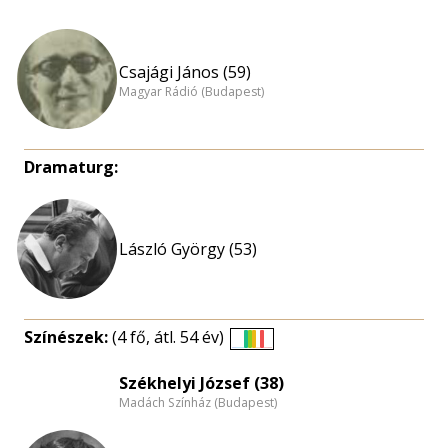
Csajági János (59)
Magyar Rádió (Budapest)
Dramaturg:
László György (53)
Színészek:
(4 fő, átl. 54 év)
Életkori
eloszlás
Székhelyi József (38)
Madách Színház (Budapest)
nagyítása