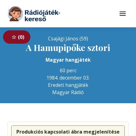
Tovább a navigációhoz
Tovább a tartalomhoz
Menü
0
Csajági János (59)
A Hamupipőke sztori
Magyar hangjáték
60 perc
1984. december 03.
Eredeti hangjáték
Magyar Rádió
Produkciós kapcsolati ábra megjelenítése