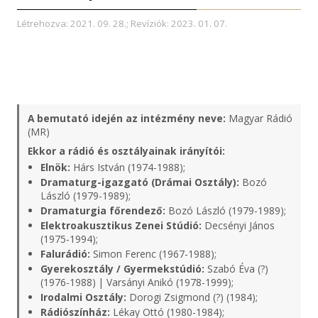
Létrehozva: 2021. 09. 28.; Revíziók: 2023. 01. 07.
A bemutató idején az intézmény neve:
Magyar Rádió
(MR)
Ekkor a rádió és osztályainak irányítói:
Elnök:
Hárs István (1974-1988);
Dramaturg-igazgató (Drámai Osztály):
Bozó
László (1979-1989);
Dramaturgia főrendező:
Bozó László (1979-1989);
Elektroakusztikus Zenei Stúdió:
Decsényi János
(1975-1994);
Falurádió:
Simon Ferenc (1967-1988);
Gyerekosztály / Gyermekstúdió:
Szabó Éva (?)
(1976-1988) | Varsányi Anikó (1978-1999);
Irodalmi Osztály:
Dorogi Zsigmond (?) (1984);
Rádiószínház:
Lékay Ottó (1980-1984);