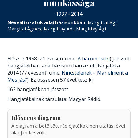
munkássága
1937 - 2014
Névváltozatok adatbázisunkban:
Margittai Ági,
Margitai Ágnes, Margittay Ádi, Margittay Ági
Először 1958 (21 évesen; címe:
A három csitri
) játszott
hangjátékban; adatbázisunkban az utolsó játéka:
2014 (77 évesen†; címe:
Nincstelenek – Már elment a
Mesijás?
). Ez összesen 57 évet tesz ki.
162 hangjátékban játszott.
Hangjátékainak társulata: Magyar Rádió.
Idősoros diagram
A diagram a betöltött rádiójátékok bemutatási évei
alapján készült.