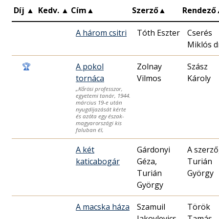
Díj
▲
Kedv.
▲
Cím
▲
Szerző
▲
Rendező
A három csitri
Tóth Eszter
Cserés
Miklós d
🏆
A pokol
Zolnay
Szász
tornáca
Vilmos
Károly
„Kőrösi professzor,
egyetemi tanár, 1944.
március 19-e után
nyugdíjazását kérte
és azóta egy észak-
magyarországi kis
faluban él,
A két
Gárdonyi
A szerző
katicabogár
Géza,
Turián
Turián
György
György
A macska háza
Szamuil
Török
Jakovlevics
Tamás