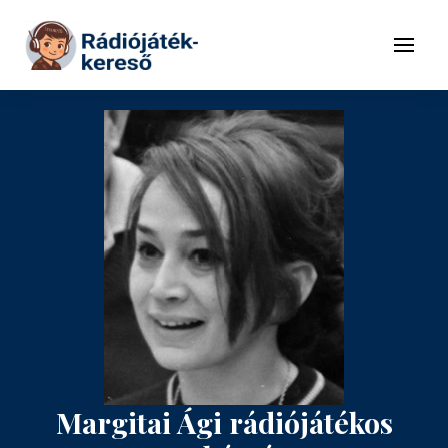
Tovább a navigációhoz
Tovább a tartalomhoz
Menü
Margitai Ági rádiójátékos