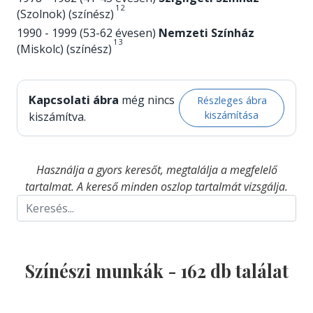
1
2
(Szolnok) (színész)
1990 - 1999 (53-62 évesen)
Nemzeti Színház
1
3
(Miskolc) (színész)
Kapcsolati ábra
még nincs
Részleges ábra
kiszámítása
kiszámítva.
Használja a gyors keresőt, megtalálja a megfelelő
tartalmat. A kereső minden oszlop tartalmát vizsgálja.
Színészi munkák -
162
db találat