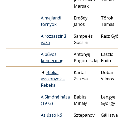
Marsak
A majlandi
Erdődy
Török
tornyok
János
Tamás
A rózsaszínű
Sampe és
Rácz Gy
váza
Gossini
A bűvös
Antonyij
László
kendermag
Pogorelszkij
Endre
🔈
Bibliai
Kartal
Dobai
asszonyok –
Zsuzsa
Vilmos
Rebeka
A Simóné háza
Babits
Lengyel
(1972)
Mihály
György
Az úszó kő
Sztepanov
Gál Istv