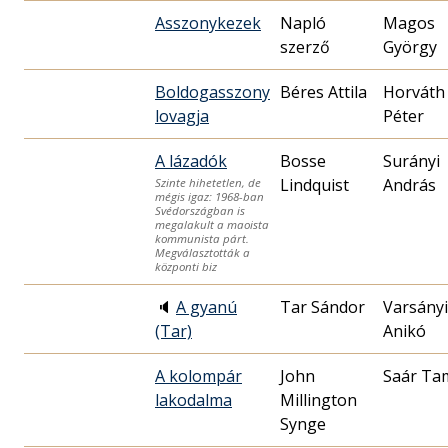
Asszonykezek
Napló
Magos
szerző
György
Boldogasszony
Béres Attila
Horváth
lovagja
Péter
A lázadók
Bosse
Surányi
Lindquist
András
Szinte hihetetlen, de
mégis igaz: 1968-ban
Svédországban is
megalakult a maoista
kommunista párt.
Megválasztották a
központi biz
🔈
A gyanú
Tar Sándor
Varsányi
(Tar)
Anikó
A kolompár
John
Saár Ta
lakodalma
Millington
Synge