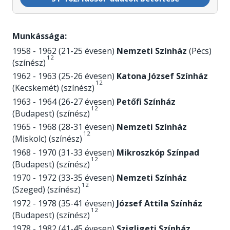
Munkássága:
1958 - 1962 (21-25 évesen)
Nemzeti Színház
(Pécs)
1
2
(színész)
1962 - 1963 (25-26 évesen)
Katona József Színház
1
2
(Kecskemét) (színész)
1963 - 1964 (26-27 évesen)
Petőfi Színház
1
2
(Budapest) (színész)
1965 - 1968 (28-31 évesen)
Nemzeti Színház
1
2
(Miskolc) (színész)
1968 - 1970 (31-33 évesen)
Mikroszkóp Színpad
1
2
(Budapest) (színész)
1970 - 1972 (33-35 évesen)
Nemzeti Színház
1
2
(Szeged) (színész)
1972 - 1978 (35-41 évesen)
József Attila Színház
1
2
(Budapest) (színész)
1978 - 1982 (41-45 évesen)
Szigligeti Színház