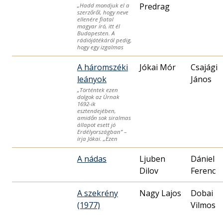
Predrag
„Hadd mondjuk el a
szerzőről, hogy neve
ellenére fiatal
magyar író, itt él
Budapesten. A
rádiójátékáról pedig,
hogy egy izgalmas
A háromszéki
Jókai Mór
Csajági
leányok
János
„Történtek ezen
dolgok az Úrnak
1692-ik
esztendejében,
amidőn sok siralmas
állapot esett jó
Erdélyországban” –
írja Jókai. „Ezen
A nádas
Ljuben
Dániel
Dilov
Ferenc
A szekrény
Nagy Lajos
Dobai
(1977)
Vilmos