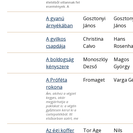
életéből villannak fel
események. A
A gyanú
Gosztonyi
Goszton
árnyékában
János
János
A gyilkos
Christina
Hans
csapdája
Calvo
Rosenha
A boldogság
Monoszlóy
Magos
kényszere
Dezső
György
A Próféta
Fromaget
Varga G
rokona
Ám, akihez a végzet
kegyes, akár
megjárhatja a
poklokat is: a végén
győztesen kerül ki a
csetepatékból. Itt
elsősorban azért, me
Az égi koffer
Tor Age
Nils