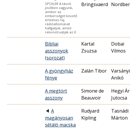
Bringsvaerd
Nordbe
SPOILER A távoli
jövőben vagyunk,
amikor az
emberiséget követő
értelmes faj
rádióállomását
hallgatjuk, amint
rekonstruálják az ő
Bibliai
Kartal
Dobai
asszonyok
Zsuzsa
Vilmos
(sorozat)
A gyöngyház
Zalán Tibor
Varsányi
fénye
Anikó
A megtört
Simone de
Hegyi Á
asszony
Beauvoir
Jutocsa
🔈
A
Rudyard
Tasnádi
magányosan
Kipling
Márton
sétáló macska