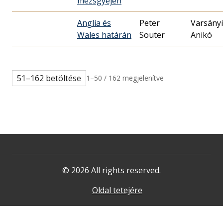
mezsgyéjén
Anglia és
Peter
Varsányi
Wales határán
Souter
Anikó
51–162 betöltése
1–50 / 162 megjelenítve
© 2026 All rights reserved.
Oldal tetejére