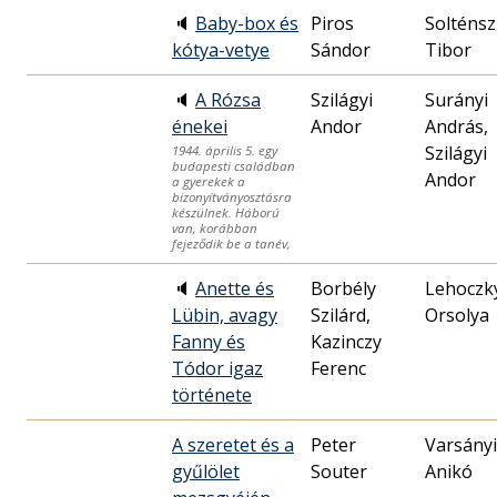
🔈
Baby-box és
Piros
Solténsz
kótya-vetye
Sándor
Tibor
🔈
A Rózsa
Szilágyi
Surányi
énekei
Andor
András,
Szilágyi
1944. április 5. egy
budapesti családban
Andor
a gyerekek a
bizonyítványosztásra
készülnek. Háború
van, korábban
fejeződik be a tanév,
🔈
Anette és
Borbély
Lehoczk
Lübin, avagy
Szilárd,
Orsolya
Fanny és
Kazinczy
Tódor igaz
Ferenc
története
A szeretet és a
Peter
Varsányi
gyűlölet
Souter
Anikó