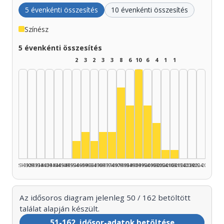
5 évenkénti összesítés
10 évenkénti összesítés
Színész
5 évenkénti összesítés
2
3
2
3
3
8
6
10
6
4
1
1
Színész, 1990–1994: 10
Színész, 1980–1984: 8
Színész, 1985–1989: 6
Színész, 1995–1999: 
Színész, 2000–200
Színész, 1960–1964: 3
Színész, 1970–1974: 3
Színész, 1975–1979: 3
Színész, 1955–1959: 2
Színész, 1965–1969: 2
Színész, 2005–2
Színész, 2010
1925–1929
1930–1934
1935–1939
1940–1944
1945–1949
1950–1954
1955–1959
1960–1964
1965–1969
1970–1974
1975–1979
1980–1984
1985–1989
1990–1994
1995–1999
2000–2004
2005–2009
2010–2014
2015–2019
2020–2024
2025–2026
Az idősoros diagram jelenleg 50 / 162 betöltött
találat alapján készült.
51-162. idősor-adatok betöltése