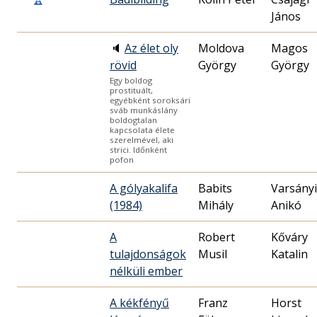
János
🔈
Az élet oly
Moldova
Magos
rövid
György
György
Egy boldog
prostituált,
egyébként soroksári
sváb munkáslány
boldogtalan
kapcsolata élete
szerelmével, aki
strici. Időnként
pofon
A gólyakalifa
Babits
Varsányi
(1984)
Mihály
Anikó
A
Robert
Kőváry
tulajdonságok
Musil
Katalin
nélküli ember
A kékfényű
Franz
Horst