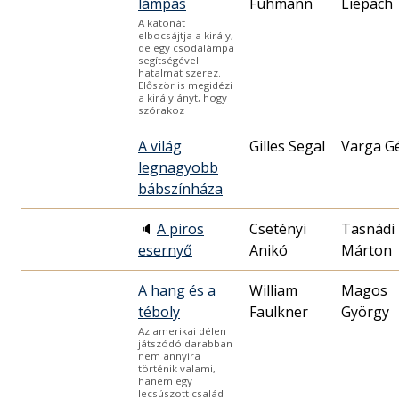
lámpás
Fühmann
Liepach
A katonát
elbocsájtja a király,
de egy csodalámpa
segítségével
hatalmat szerez.
Először is megidézi
a királylányt, hogy
szórakoz
A világ
Gilles Segal
Varga G
legnagyobb
bábszínháza
🔈
A piros
Csetényi
Tasnádi
esernyő
Anikó
Márton
A hang és a
William
Magos
téboly
Faulkner
György
Az amerikai délen
játszódó darabban
nem annyira
történik valami,
hanem egy
lecsúszott család