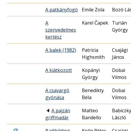
A patkányfogó
Emile Zola
Bozó Lá
A
Karel Čapek
Turián
szenvedelmes
György
kertész
A balek (1982)
Patricia
Csajági
Highsmith
János
A kiátkozott
Kopányi
Dobai
György
Vilmos
A csavargó
Benedikty
Dobai
gyónása
Béla
Vilmos
🔈
A pajzán
Matteo
Babiczk
griffmadár
Bandello
László
🏆
Badibilding
Kolin Péter
Csajági