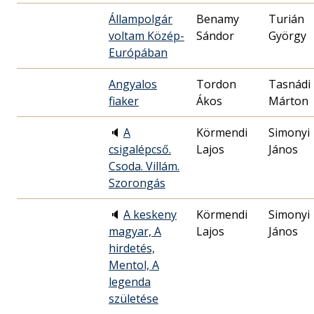
Állampolgár
Benamy
Turián
voltam Közép-
Sándor
György
Európában
Angyalos
Tordon
Tasnádi
fiaker
Ákos
Márton
🔈
A
Körmendi
Simonyi
csigalépcső.
Lajos
János
Csoda. Villám.
Szorongás
🔈
A keskeny
Körmendi
Simonyi
magyar, A
Lajos
János
hirdetés,
Mentol, A
legenda
születése