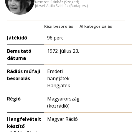
Nemzeti Színház (Szeged)
József Attila Színház (Budapest)
Kézi besorolás
AI kategorizálás
Játékidő
96 perc
Bemutató
1972. július 23.
dátuma
Rádiós műfaji
Eredeti
besorolás
hangjáték
Hangjáték
Régió
Magyarország
(közrádió)
Hangfelvételt
Magyar Rádió
készítő