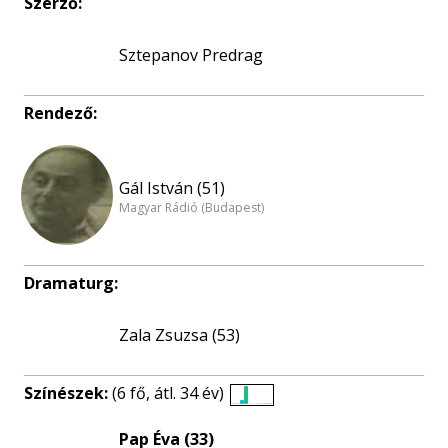
Szerző:
Sztepanov Predrag
Rendező:
Gál István (51)
Magyar Rádió (Budapest)
Dramaturg:
Zala Zsuzsa (53)
Színészek:
(6 fő, átl. 34 év)
Életkori
eloszlás
Pap Éva (33)