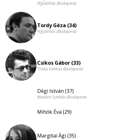
Vígszínház (Budapest)
nagyítása
Tordy Géza (34)
Vígszínház (Budapest)
Csíkos Gábor (33)
Thália Színház (Budapest)
Dégi István (37)
Madách Színház (Budapest)
Mihók Éva (29)
Margitai Ági (35)