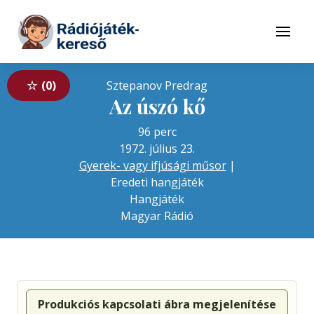
Tovább a navigációhoz
Tovább a tartalomhoz
Menü
0
Sztepanov Predrag
Az úszó kő
96 perc
1972. július 23.
Gyerek- vagy ifjúsági műsor
|
Eredeti hangjáték
Hangjáték
Magyar Rádió
Produkciós kapcsolati ábra megjelenítése