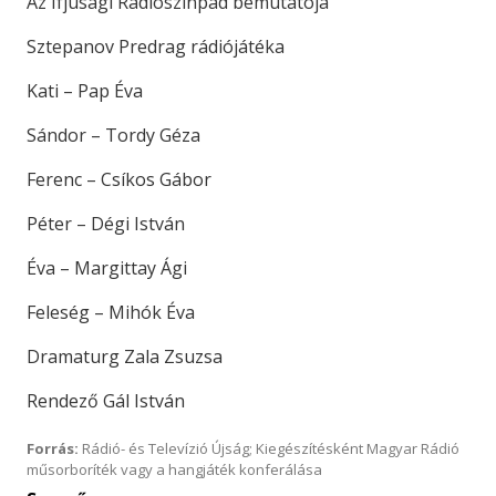
Az Ifjúsági Rádiószínpad bemutatója
Sztepanov Predrag rádiójátéka
Kati – Pap Éva
Sándor – Tordy Géza
Ferenc – Csíkos Gábor
Péter – Dégi István
Éva – Margittay Ági
Feleség – Mihók Éva
Dramaturg Zala Zsuzsa
Rendező Gál István
Forrás:
Rádió- és Televízió Újság; Kiegészítésként Magyar Rádió
műsorboríték vagy a hangjáték konferálása