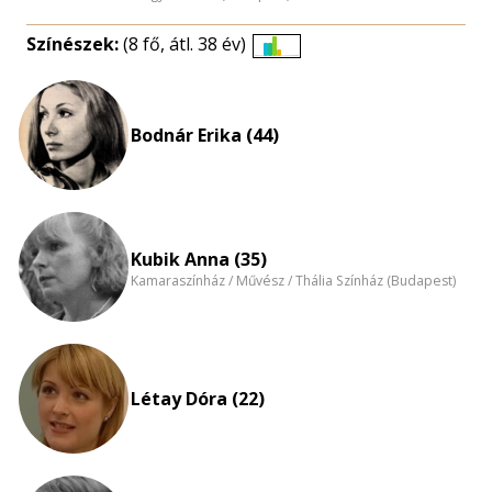
Színészek:
(8 fő, átl. 38 év)
Életkori
eloszlás
nagyítása
Bodnár Erika (44)
Kubik Anna (35)
Kamaraszínház / Művész / Thália Színház (Budapest)
Létay Dóra (22)