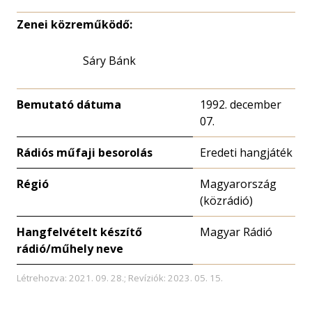
Zenei közreműködő:
Sáry Bánk
Bemutató dátuma
1992. december
07.
Rádiós műfaji besorolás
Eredeti hangjáték
Régió
Magyarország
(közrádió)
Hangfelvételt készítő
Magyar Rádió
rádió/műhely neve
Létrehozva: 2021. 09. 28.; Revíziók: 2023. 05. 15.