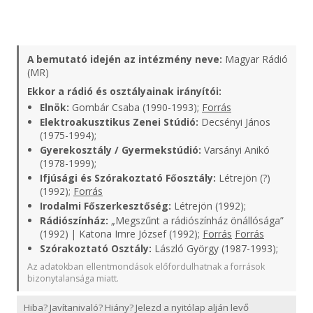
A bemutató idején az intézmény neve:
Magyar Rádió
(MR)
Ekkor a rádió és osztályainak irányítói:
Elnök:
Gombár Csaba (1990-1993);
Forrás
Elektroakusztikus Zenei Stúdió:
Decsényi János
(1975-1994);
Gyerekosztály / Gyermekstúdió:
Varsányi Anikó
(1978-1999);
Ifjúsági és Szórakoztató Főosztály:
Létrejön (?)
(1992);
Forrás
Irodalmi Főszerkesztőség:
Létrejön (1992);
Rádiószínház:
„Megszűnt a rádiószínház önállósága”
(1992) | Katona Imre József (1992);
Forrás
Forrás
Szórakoztató Osztály:
László György (1987-1993);
Az adatokban ellentmondások előfordulhatnak a források
bizonytalansága miatt.
Hiba? Javítanivaló? Hiány? Jelezd a nyitólap alján levő