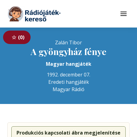
Tovább a navigációhoz
Tovább a tartalomhoz
Menü
0
Zalán Tibor
A gyöngyház fénye
Magyar hangjáték
1992. december 07.
Eredeti hangjáték
Magyar Rádió
Produkciós kapcsolati ábra megjelenítése