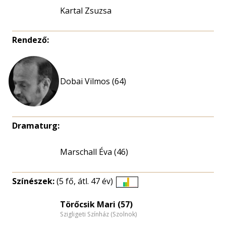
Kartal Zsuzsa
Rendező:
Dobai Vilmos (64)
Dramaturg:
Marschall Éva (46)
Színészek:
(5 fő, átl. 47 év)
Életkori
eloszlás
Törőcsik Mari (57)
Szigligeti Színház (Szolnok)
nagyítása