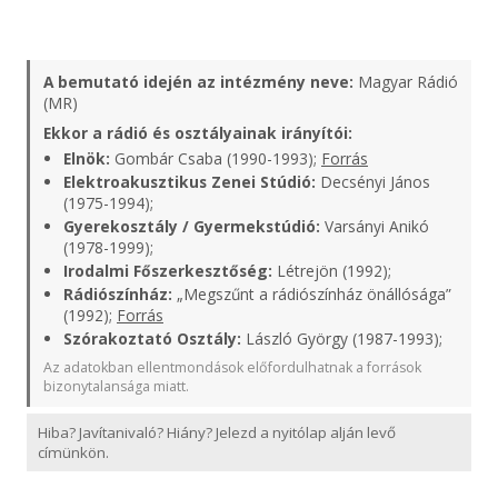
A bemutató idején az intézmény neve:
Magyar Rádió
(MR)
Ekkor a rádió és osztályainak irányítói:
Elnök:
Gombár Csaba (1990-1993);
Forrás
Elektroakusztikus Zenei Stúdió:
Decsényi János
(1975-1994);
Gyerekosztály / Gyermekstúdió:
Varsányi Anikó
(1978-1999);
Irodalmi Főszerkesztőség:
Létrejön (1992);
Rádiószínház:
„Megszűnt a rádiószínház önállósága”
(1992);
Forrás
Szórakoztató Osztály:
László György (1987-1993);
Az adatokban ellentmondások előfordulhatnak a források
bizonytalansága miatt.
Hiba? Javítanivaló? Hiány? Jelezd a nyitólap alján levő
címünkön.