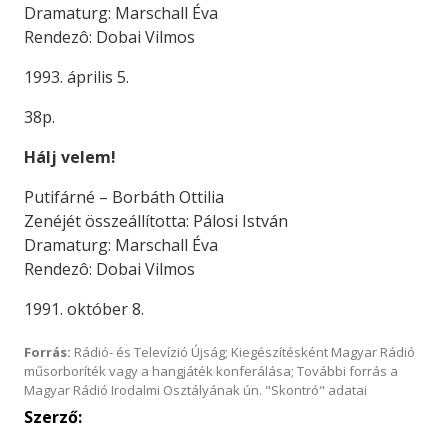
Dramaturg: Marschall Éva
Rendezô: Dobai Vilmos
1993. április 5.
38p.
Hálj velem!
Putifárné – Borbáth Ottilia
Zenéjét összeállította: Pálosi István
Dramaturg: Marschall Éva
Rendezô: Dobai Vilmos
1991. október 8.
Forrás:
Rádió- és Televízió Újság; Kiegészítésként Magyar Rádió
műsorboríték vagy a hangjáték konferálása; További forrás a
Magyar Rádió Irodalmi Osztályának ún. "Skontró" adatai
Szerző: