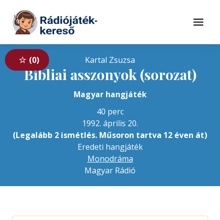
Tovább a navigációhoz
Tovább a tartalomhoz
Menü
0
Kartal Zsuzsa
Bibliai asszonyok (sorozat)
Magyar hangjáték
40 perc
1992. április 20.
(Legalább 2 ismétlés. Műsoron tartva 12 éven át)
Eredeti hangjáték
Monodráma
Magyar Rádió