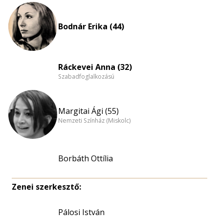
Bodnár Erika (44)
Ráckevei Anna (32)
Szabadfoglalkozású
Margitai Ági (55)
Nemzeti Színház (Miskolc)
Borbáth Ottília
Zenei szerkesztő:
Pálosi István