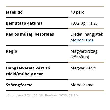
Játékidő
40 perc
Bemutató dátuma
1992. április 20.
Rádiós műfaji besorolás
Eredeti hangjáték
Monodráma
Régió
Magyarország
(közrádió)
Hangfelvételt készítő
Magyar Rádió
rádió/műhely neve
Szövegforma
Monodráma
Létrehozva: 2021. 09. 28.; Revíziók: 2023. 08. 30.