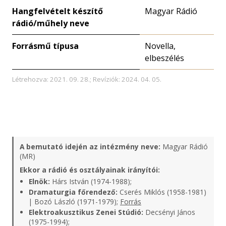
Hangfelvételt készítő
Magyar Rádió
rádió/műhely neve
Forrásmű típusa
Novella,
elbeszélés
Létrehozva: 2021. 09. 28.; Revíziók: 2024. 04. 05.
A bemutató idején az intézmény neve:
Magyar Rádió
(MR)
Ekkor a rádió és osztályainak irányítói:
Elnök:
Hárs István (1974-1988);
Dramaturgia főrendező:
Cserés Miklós (1958-1981)
| Bozó László (1971-1979);
Forrás
Elektroakusztikus Zenei Stúdió:
Decsényi János
(1975-1994);