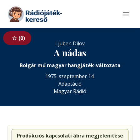
Tovább a navigációhoz
Tovább a tartalomhoz
Menü
0
Ljuben Dilov
A nádas
Bolgár mű magyar hangjáték-változata
1975. szeptember 14.
Adaptáció
Magyar Rádió
Produkciós kapcsolati ábra megjelenítése