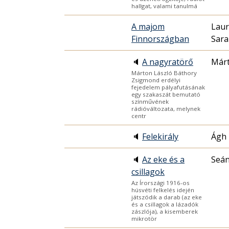
hallgat, valami tanulmá
A majom
Laur
Finnországban
Sar
🔈
A nagyratörő
Márt
Márton László Báthory
Zsigmond erdélyi
fejedelem pályafutásának
egy szakaszát bemutató
színművének
rádióváltozata, melynek
centr
🔈
Felekirály
Ágh 
🔈
Az eke és a
Seán
csillagok
Az Írországi 1916-os
húsvéti felkelés idején
játszódik a darab (az eke
és a csillagok a lázadók
zászlója), a kisemberek
mikrotör