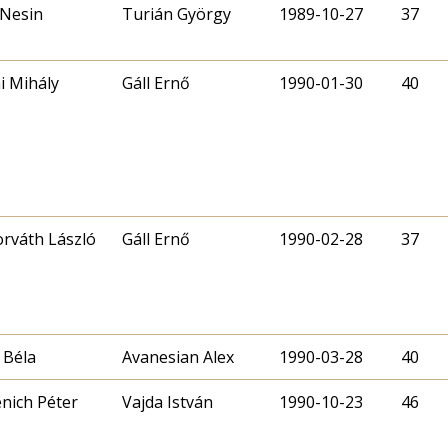
 Nesin
Turián György
1989-10-27
37
i Mihály
Gáll Ernő
1990-01-30
40
orváth László
Gáll Ernő
1990-02-28
37
 Béla
Avanesian Alex
1990-03-28
40
nich Péter
Vajda István
1990-10-23
46