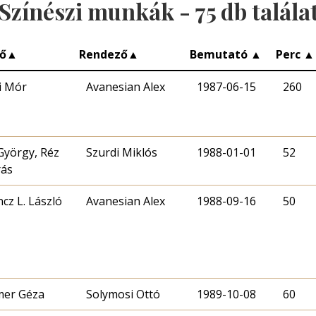
Színészi munkák -
75
db talála
ő
▲
Rendező
▲
Bemutató
▲
Perc
▲
i Mór
Avanesian Alex
1987-06-15
260
György, Réz
Szurdi Miklós
1988-01-01
52
rás
ncz L. László
Avanesian Alex
1988-09-16
50
mer Géza
Solymosi Ottó
1989-10-08
60