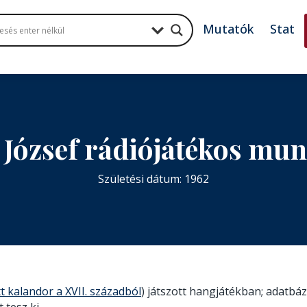
Mutatók
Stat
 József rádiójátékos mu
Születési dátum: 1962
t kalandor a XVII. századból
) játszott hangjátékban; adatbáz