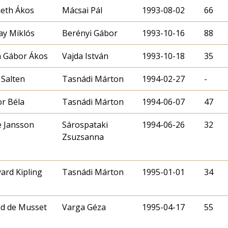
eth Ákos
Mácsai Pál
1993-08-02
66
y Miklós
Berényi Gábor
1993-10-16
88
 Gábor Ákos
Vajda István
1993-10-18
35
 Salten
Tasnádi Márton
1994-02-27
-
r Béla
Tasnádi Márton
1994-06-07
47
 Jansson
Sárospataki
1994-06-26
32
Zsuzsanna
ard Kipling
Tasnádi Márton
1995-01-01
34
ed de Musset
Varga Géza
1995-04-17
55