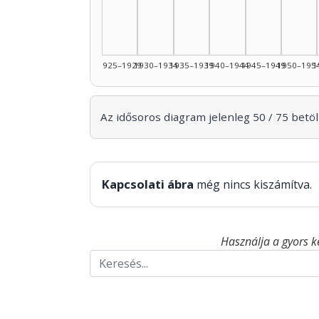
1925–1929
1930–1934
1935–1939
1940–1944
1945–1949
1950–195
1
Az idősoros diagram jelenleg 50 / 75 betölt
Kapcsolati ábra
még nincs kiszámítva.
Használja a gyors k