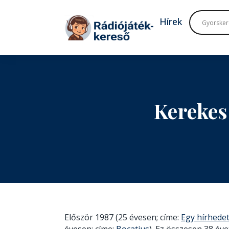
Tovább a navigációhoz
Tovább a tartalomhoz
Hírek
Kerekes
Először 1987 (25 évesen; címe:
Egy hírhedet