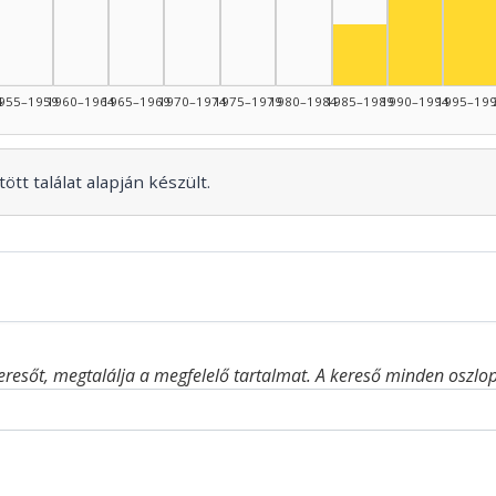
Szí
Színész, 1985–19
4
955–1959
1960–1964
1965–1969
1970–1974
1975–1979
1980–1984
1985–1989
1990–1994
1995–19
ött találat alapján készült.
eresőt, megtalálja a megfelelő tartalmat. A kereső minden oszlop 