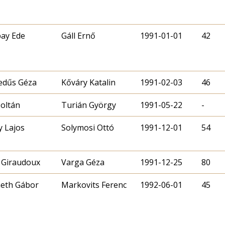
ay Ede
Gáll Ernő
1991-01-01
42
edűs Géza
Kőváry Katalin
1991-02-03
46
Zoltán
Turián György
1991-05-22
-
 Lajos
Solymosi Ottó
1991-12-01
54
 Giraudoux
Varga Géza
1991-12-25
80
eth Gábor
Markovits Ferenc
1992-06-01
45