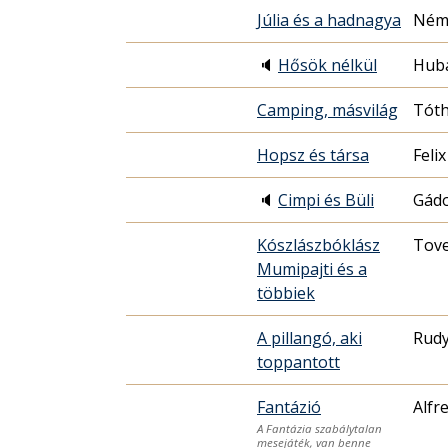
Júlia és a hadnagya
Ném
🔈
Hősök nélkül
Huba
Camping, másvilág
Tóth
Hopsz és társa
Felix
🔈
Cimpi és Büli
Gádo
Kószlászbóklász
Tove
Mumipajti és a
többiek
A pillangó, aki
Rudy
toppantott
Fantázió
Alfr
A Fantázia szabálytalan
mesejáték, van benne