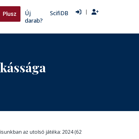
|
Új
ScifiDB
Plusz
darab?
nkássága
isunkban az utolsó játéka: 2024 (62