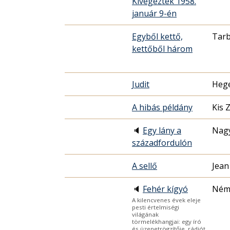
Kivégezték 1958.
január 9-én
Egyből kettő,
Tarb
kettőből három
Judit
Heg
A hibás példány
Kis 
🔈
Egy lány a
Nagy
századfordulón
A sellő
Jean
🔈
Fehér kígyó
Ném
A kilencvenes évek eleje
pesti értelmiségi
világának
törmelékhangjai: egy író
és üzenetrögzítője, rádiót