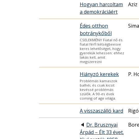
Hogyan harcoltam
Aziz
a demokráciáért
Édes otthon
Sima
botránykőből
CSELEKMÉNY Fiatal nő és
fiatal férfi kétségbeesve
keres lehetőséget, hogy
gyerekük lehessen: ehhez
lakás kell, amit
megszerezni
Hiányzó kerekek
P. H
Problémás kamaszok
balhéi, és csak kicsit
kevéssé problémás
szülők. A 90-es évek
coming of age világa.
A visszaszálló kard
Rigó
🔈
Dr. Brusznyai
Bore
Árpád – Élt 33 évet.