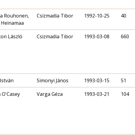
a Rouhonen,
Csizmadia Tibor
1992-10-25
40
a Heinamaa
on László
Csizmadia Tibor
1993-03-08
660
István
Simonyi János
1993-03-15
51
 O'Casey
Varga Géza
1993-03-21
104