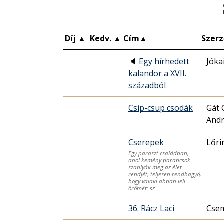
Díj
▲
Kedv.
▲
Cím
▲
Szerz
🔈
Egy hírhedett
Jóka
kalandor a XVII.
századból
Csip-csup csodák
Gát 
And
Cserepek
Lőri
Egy paraszt családban,
ahol kemény parancsok
szablyák meg az élet
rendjét, teljesen rendhagyó,
hogy valaki abban leli
örömét: sz
36. Rácz Laci
Cse