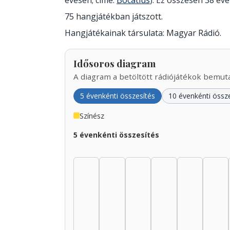
évesen; címe:
Bocatius
). Ez összesen 38 évet
75 hangjátékban játszott.
Hangjátékainak társulata: Magyar Rádió.
Idősoros diagram
A diagram a betöltött rádiójátékok bemutat
5 évenkénti összesítés
10 évenkénti össz
Színész
5 évenkénti összesítés