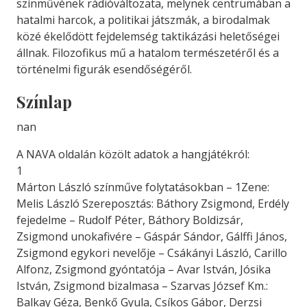
színművének rádióváltozata, melynek centrumában a
hatalmi harcok, a politikai játszmák, a birodalmak
közé ékelődött fejdelemség taktikázási heletőségei
állnak. Filozofikus mű a hatalom természetéről és a
történelmi figurák esendőségéről.
Színlap
nan
A NAVA oldalán közölt adatok a hangjátékról:
1
Márton László színműve folytatásokban – 1Zene:
Melis László Szereposztás: Báthory Zsigmond, Erdély
fejedelme – Rudolf Péter, Báthory Boldizsár,
Zsigmond unokafivére – Gáspár Sándor, Gálffi János,
Zsigmond egykori nevelője – Csákányi László, Carillo
Alfonz, Zsigmond gyóntatója – Avar István, Jósika
István, Zsigmond bizalmasa – Szarvas József Km.:
Balkay Géza, Benkő Gyula, Csíkos Gábor, Derzsi