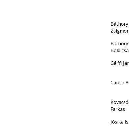
Báthory
Zsigmo
Báthory
Boldizsá
Gálffi Já
Carillo 
Kovacsó
Farkas
Jósika I