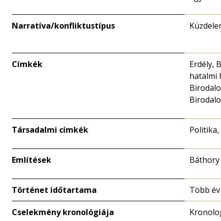
Narratíva/konfliktustípus
Küzdele
Címkék
Erdély, 
hatalmi
Birodal
Birodalo
Társadalmi címkék
Politika,
Említések
Báthory
Történet időtartama
Több év
Cselekmény kronológiája
Kronolo