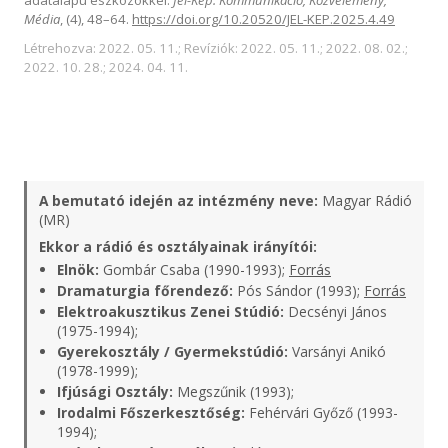
Média
, (4), 48–64.
https://doi.org/10.20520/JEL-KEP.2025.4.49
Létrehozva: 2022. 05. 11.; Revíziók: 2022. 05. 11.; 2022. 08. 02.;
2022. 10. 28.; 2024. 04. 11.
A bemutató idején az intézmény neve:
Magyar Rádió
(MR)
Ekkor a rádió és osztályainak irányítói:
Elnök:
Gombár Csaba (1990-1993);
Forrás
Dramaturgia főrendező:
Pós Sándor (1993);
Forrás
Elektroakusztikus Zenei Stúdió:
Decsényi János
(1975-1994);
Gyerekosztály / Gyermekstúdió:
Varsányi Anikó
(1978-1999);
Ifjúsági Osztály:
Megszűnik (1993);
Irodalmi Főszerkesztőség:
Fehérvári Győző (1993-
1994);