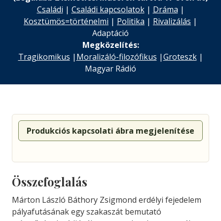
Családi
|
Családi kapcsolatok
|
Dráma
|
Kosztümös=történelmi
|
Politika
|
Rivalizálás
|
Adaptáció
Megközelítés:
Tragikomikus
|
Moralizáló-filozófikus
|
Groteszk
|
Magyar Rádió
Produkciós kapcsolati ábra megjelenítése
Összefoglalás
Márton László Báthory Zsigmond erdélyi fejedelem
pályafutásának egy szakaszát bemutató