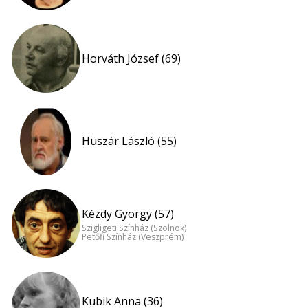
Horváth József (69)
Huszár László (55)
Kézdy György (57)
Szigligeti Színház (Szolnok)
Petőfi Színház (Veszprém)
Kubik Anna (36)