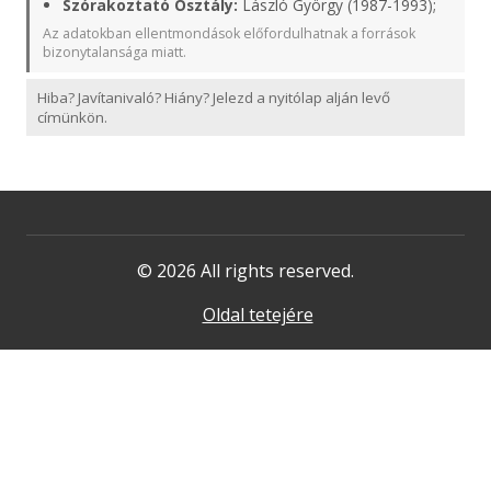
Szórakoztató Osztály:
László György (1987-1993);
Az adatokban ellentmondások előfordulhatnak a források
bizonytalansága miatt.
Hiba? Javítanivaló? Hiány? Jelezd a nyitólap alján levő
címünkön.
© 2026 All rights reserved.
Oldal tetejére