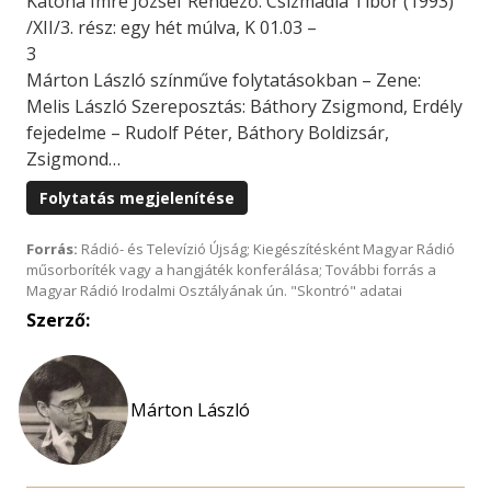
Katona Imre József Rendező: Csizmadia Tibor (1993)
/XII/3. rész: egy hét múlva, K 01.03 –
3
Márton László színműve folytatásokban – Zene:
Melis László Szereposztás: Báthory Zsigmond, Erdély
fejedelme – Rudolf Péter, Báthory Boldizsár,
Zsigmond…
Folytatás megjelenítése
Forrás:
Rádió- és Televízió Újság; Kiegészítésként Magyar Rádió
műsorboríték vagy a hangjáték konferálása; További forrás a
Magyar Rádió Irodalmi Osztályának ún. "Skontró" adatai
Szerző:
Márton László