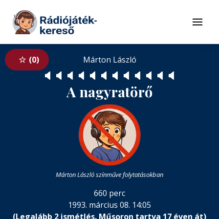
Tovább a navigációhoz
Tovább a tartalomhoz
Menü
0
Márton László
🔈
🔈
🔈
🔈
🔈
🔈
🔈
🔈
🔈
🔈
🔈
🔈
A nagyratörő
Márton László színműve folytatásokban
660 perc
1993. március 08. 14:05
(Legalább 2 ismétlés. Műsoron tartva 17 éven át)