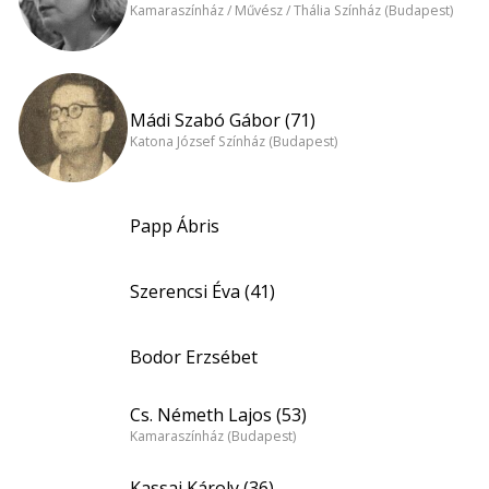
Kamaraszínház / Művész / Thália Színház (Budapest)
Mádi Szabó Gábor (71)
Katona József Színház (Budapest)
Papp Ábris
Szerencsi Éva (41)
Bodor Erzsébet
Cs. Németh Lajos (53)
Kamaraszínház (Budapest)
Kassai Károly (36)