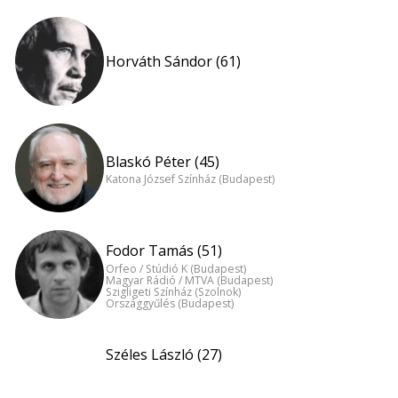
Horváth Sándor (61)
Blaskó Péter (45)
Katona József Színház (Budapest)
Fodor Tamás (51)
Orfeo / Stúdió K (Budapest)
Magyar Rádió / MTVA (Budapest)
Szigligeti Színház (Szolnok)
Országgyűlés (Budapest)
Széles László (27)