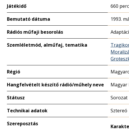
Játékidő
660 perc
Bemutató dátuma
1993. má
Rádiós műfaji besorolás
Adaptác
Szemléletmód, alműfaj, tematika
Tragiko
Moralizá
Grotesz
Régió
Magyaro
Hangfelvételt készítő rádió/műhely neve
Magyar 
Státusz
Sorozat
Technikai adatok
Sztereó
Szereposztás
Karakte