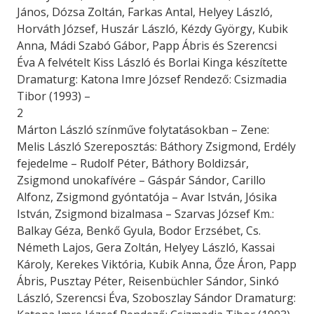
János, Dózsa Zoltán, Farkas Antal, Helyey László,
Horváth József, Huszár László, Kézdy György, Kubik
Anna, Mádi Szabó Gábor, Papp Ábris és Szerencsi
Éva A felvételt Kiss László és Borlai Kinga készítette
Dramaturg: Katona Imre József Rendező: Csizmadia
Tibor (1993) –
2
Márton László színműve folytatásokban – Zene:
Melis László Szereposztás: Báthory Zsigmond, Erdély
fejedelme – Rudolf Péter, Báthory Boldizsár,
Zsigmond unokafívére – Gáspár Sándor, Carillo
Alfonz, Zsigmond gyóntatója – Avar István, Jósika
István, Zsigmond bizalmasa – Szarvas József Km.:
Balkay Géza, Benkő Gyula, Bodor Erzsébet, Cs.
Németh Lajos, Gera Zoltán, Helyey László, Kassai
Károly, Kerekes Viktória, Kubik Anna, Őze Áron, Papp
Ábris, Pusztay Péter, Reisenbüchler Sándor, Sinkó
László, Szerencsi Éva, Szoboszlay Sándor Dramaturg: