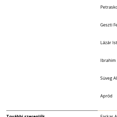
Petrask
Geszti F
Lázár Is
Ibrahim
Süveg Al
Apród
További szereplők
Farkas A