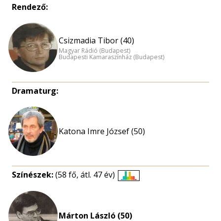
Rendező:
Csizmadia Tibor (40)
Magyar Rádió (Budapest)
Budapesti Kamaraszínház (Budapest)
Dramaturg:
Katona Imre József (50)
Színészek:
(58 fő, átl. 47 év)
Életkori
eloszlás
nagyítása
Márton László (50)