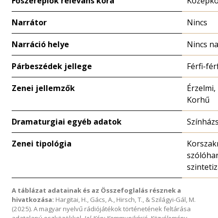
Főszereplők releváns kora
Középk
Narrátor
Nincs
Narráció helye
Nincs na
Párbeszédek jellege
Férfi-fér
Zenei jellemzők
Érzelmi,
Korhű
Dramaturgiai egyéb adatok
Színház
Zenei tipológia
Korszakr
szólóhan
szinteti
A táblázat adatainak és az Összefoglalás résznek a
hivatkozása:
Hargitai, H., Gács, A., Hirsch, T., & Szilágyi-Gál, M.
(2025). A magyar nyelvű rádiójátékok történetének feltárása
adatalapú eszközökkel.
Jel-Kép: Kommunikáció, Közvélemény,