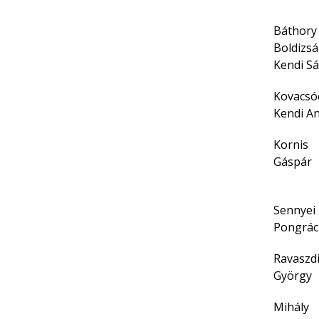
Báthory
Boldizs
Kendi Sá
Kovacsó
Kendi A
Kornis
Gáspár
Sennyei
Pongrác
Ravaszd
György
Mihály