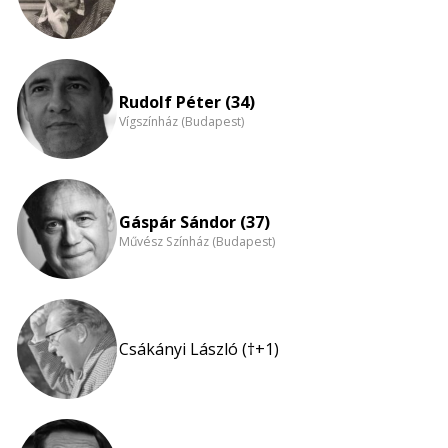
Rudolf Péter (34)
Vígszínház (Budapest)
Gáspár Sándor (37)
Művész Színház (Budapest)
Csákányi László (†+1)