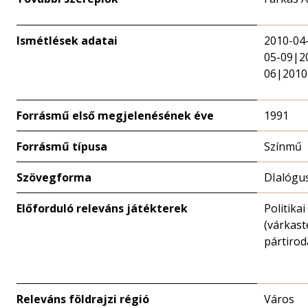
Ismétlések adatai
2010-04
05-09|2
06|2010
Forrásmű első megjelenésének éve
1991
Forrásmű típusa
Színmű
Szövegforma
DIalógu
Előforduló releváns játékterek
Politika
(várkast
pártirod
Releváns földrajzi régió
Város