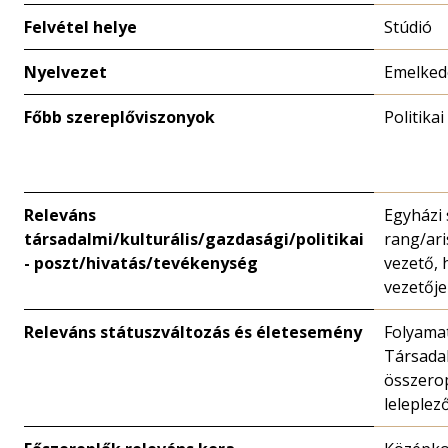
Felvétel helye
Stúdió
Nyelvezet
Emelkede
Főbb szereplőviszonyok
Politikai
Releváns
Egyházi 
társadalmi/kulturális/gazdasági/politikai
rang/ari
- poszt/hivatás/tevékenység
vezető, 
vezetője
Releváns státuszváltozás és életesemény
Folyamat
Társadal
összerop
leleplez