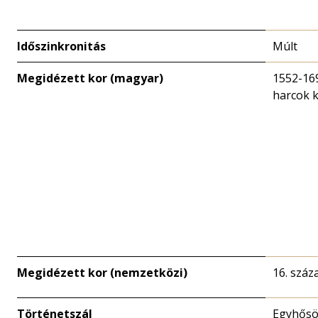
Időszinkronitás
Múlt
Megidézett kor (magyar)
1552-169
harcok 
Megidézett kor (nemzetközi)
16. száz
Történetszál
Egyhősö