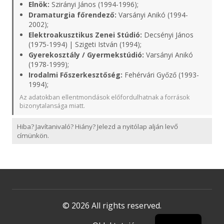
Elnök:
Szirányi János (1994-1996);
Dramaturgia főrendező:
Varsányi Anikó (1994-
2002);
Elektroakusztikus Zenei Stúdió:
Decsényi János
(1975-1994) | Szigeti István (1994);
Gyerekosztály / Gyermekstúdió:
Varsányi Anikó
(1978-1999);
Irodalmi Főszerkesztőség:
Fehérvári Győző (1993-
1994);
Az adatokban ellentmondások előfordulhatnak a források
bizonytalansága miatt.
Hiba? Javítanivaló? Hiány? Jelezd a nyitólap alján levő
címünkön.
© 2026 All rights reserved.