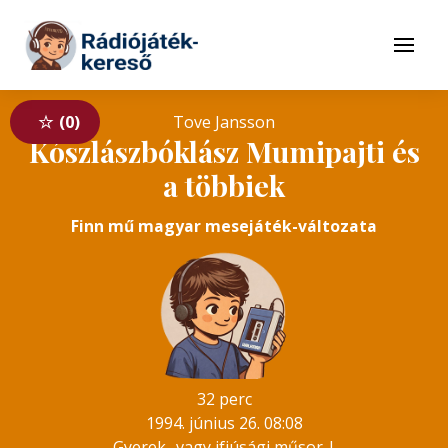
Tovább a navigációhoz
Tovább a tartalomhoz
Menü
0
Tove Jansson
Kószlászbóklász Mumipajti és
a többiek
Finn mű magyar mesejáték-változata
32 perc
1994. június 26. 08:08
Gyerek- vagy ifjúsági műsor
|