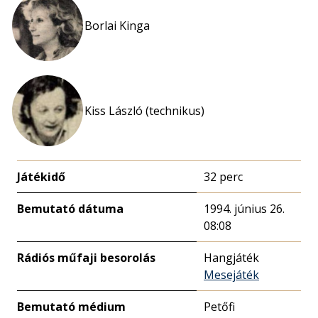
Borlai Kinga
Kiss László (technikus)
Játékidő
32 perc
Bemutató dátuma
1994. június 26.
08:08
Rádiós műfaji besorolás
Hangjáték
Mesejáték
Bemutató médium
Petőfi