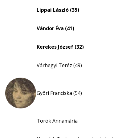
eloszlás
Lippai László (35)
nagyítása
Vándor Éva (41)
Kerekes József (32)
Várhegyi Teréz (49)
Győri Franciska (54)
Török Annamária