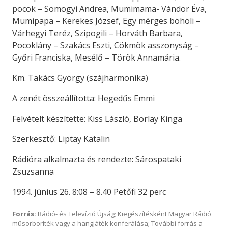
pocok – Somogyi Andrea, Mumimama- Vándor Éva,
Mumipapa – Kerekes József, Egy mérges böhöli –
Várhegyi Teréz, Szipogili – Horváth Barbara,
Pocoklány – Szakács Eszti, Cökmök asszonyság –
Győri Franciska, Mesélő – Török Annamária.
Km. Takács György (szájharmonika)
A zenét összeállította: Hegedűs Emmi
Felvételt készítette: Kiss László, Borlay Kinga
Szerkesztő: Liptay Katalin
Rádióra alkalmazta és rendezte: Sárospataki
Zsuzsanna
1994. június 26. 8:08 – 8.40 Petőfi 32 perc
Forrás:
Rádió- és Televízió Újság; Kiegészítésként Magyar Rádió
műsorboríték vagy a hangjáték konferálása; További forrás a