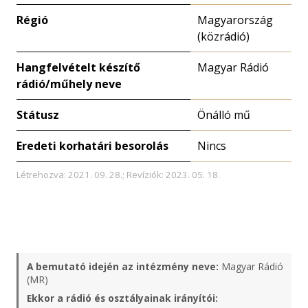
Régió
Magyarország
(közrádió)
Hangfelvételt készítő
Magyar Rádió
rádió/műhely neve
Státusz
Önálló mű
Eredeti korhatári besorolás
Nincs
Létrehozva: 2021. 09. 28.; Revíziók: 2023. 05. 18.
A bemutató idején az intézmény neve:
Magyar Rádió
(MR)
Ekkor a rádió és osztályainak irányítói: