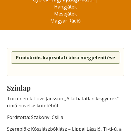
Hangjáték
Mesejáték
Magyar Rádió
Produkciós kapcsolati ábra megjelenítése
Színlap
Történetek Tove Jansson „A láthatatlan kisgyerek”
című novelláskötetéből.
Fordította: Szakonyi Csilla
Szereplők: Kószlászbóklász – Lippai László, Ti-ti-ú, a