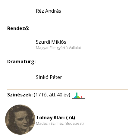
Réz András
Rendező:
Szurdi Miklós
Magyar Filmgyártó Vállalat
Dramaturg:
Sinkó Péter
Színészek:
(17 fő, átl. 40 év)
Életkori
eloszlás
nagyítása
Tolnay Klári (74)
Madách Színház (Budapest)