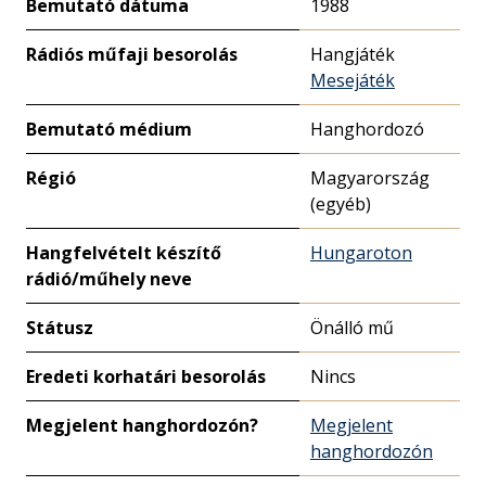
Bemutató dátuma
1988
Rádiós műfaji besorolás
Hangjáték
Mesejáték
Bemutató médium
Hanghordozó
Régió
Magyarország
(egyéb)
Hangfelvételt készítő
Hungaroton
rádió/műhely neve
Státusz
Önálló mű
Eredeti korhatári besorolás
Nincs
Megjelent hanghordozón?
Megjelent
hanghordozón