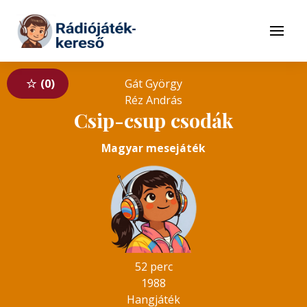
Tovább a navigációhoz
Tovább a tartalomhoz
Menü
0
Gát György
Réz András
Csip-csup csodák
Magyar mesejáték
52 perc
1988
Hangjáték