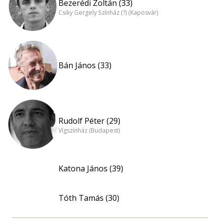
Bezerédi Zoltán (33)
Csiky Gergely Színház (?) (Kaposvár)
Bán János (33)
Rudolf Péter (29)
Vígszínház (Budapest)
Katona János (39)
Tóth Tamás (30)