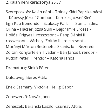
2. Kalán néni karácsonya 25:57
Szereposztás: Kalán néni – Tolnay Klári Paprika bácsi
– Képessy József Gombóc – Kerekes József Kleó –
Egri Kati Bemondó – Szalóczy Pál Lili – Somlai Edina
Orina – Hacser Józsa Süni – Bajor Imre Erdész –
Hollósi Frigyes I. rosszcsont – Papp Dániel II.
rosszcsont – Várhelyi Zoltán III. rosszcsont –
Murányi Márton Rettenetes Szaniszló – Bezerédi
Zoltán Könyörtelen Tivadar – Bán János I. rendőr –
Rudolf Péter II. rendőr – Katona János
Dramaturg: Sinkó Péter
Dalszöveg: Béres Attila
Ének: Eszményi Viktória, Heilig Gábor
Zeneszerző: Novák János
Zenészek: Baranski László, Csurgay Attila,