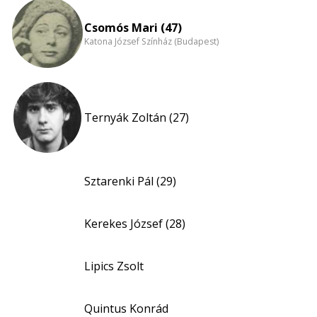
Csomós Mari (47)
Katona József Színház (Budapest)
Ternyák Zoltán (27)
Sztarenki Pál (29)
Kerekes József (28)
Lipics Zsolt
Quintus Konrád