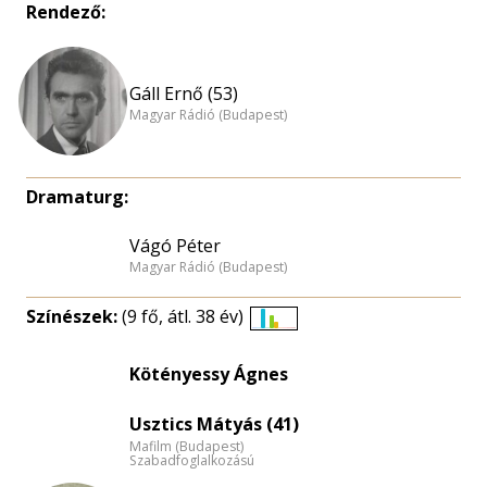
Rendező:
Gáll Ernő (53)
Magyar Rádió (Budapest)
Dramaturg:
Vágó Péter
Magyar Rádió (Budapest)
Színészek:
(9 fő, átl. 38 év)
Életkori
eloszlás
Kötényessy Ágnes
nagyítása
Usztics Mátyás (41)
Mafilm (Budapest)
Szabadfoglalkozású