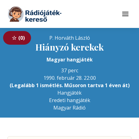
Tovább a navigációhoz
Tovább a tartalomhoz
Menü
0
P. Horváth László
Hiányzó kerekek
Magyar hangjáték
37 perc
1990. február 28. 22:00
(Legalább 1 ismétlés. Műsoron tartva 1 éven át)
Hangjáték
Eredeti hangjáték
Magyar Rádió