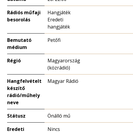
Rádiós műfaji
Hangjáték
besorolás
Eredeti
hangjáték
Bemutató
Petőfi
médium
Régió
Magyarország
(közrádió)
Hangfelvételt
Magyar Rádió
készítő
rádió/műhely
neve
Státusz
Önálló mű
Eredeti
Nincs