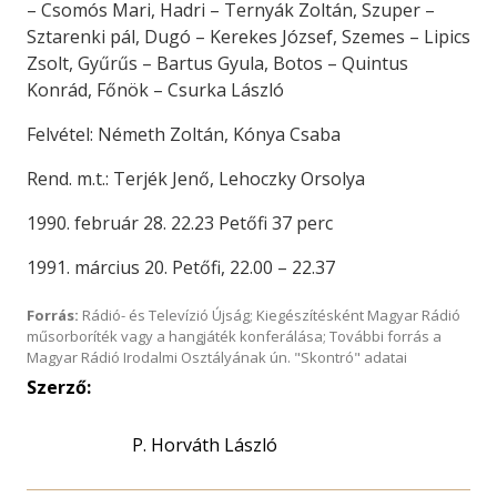
– Csomós Mari, Hadri – Ternyák Zoltán, Szuper –
Sztarenki pál, Dugó – Kerekes József, Szemes – Lipics
Zsolt, Gyűrűs – Bartus Gyula, Botos – Quintus
Konrád, Főnök – Csurka László
Felvétel: Németh Zoltán, Kónya Csaba
Rend. m.t.: Terjék Jenő, Lehoczky Orsolya
1990. február 28. 22.23 Petőfi 37 perc
1991. március 20. Petőfi, 22.00 – 22.37
Forrás:
Rádió- és Televízió Újság; Kiegészítésként Magyar Rádió
műsorboríték vagy a hangjáték konferálása; További forrás a
Magyar Rádió Irodalmi Osztályának ún. "Skontró" adatai
Szerző:
P. Horváth László