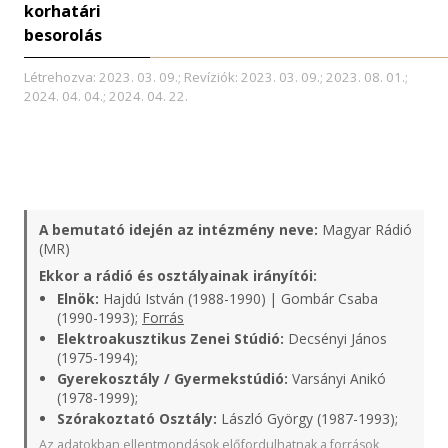
korhatári
besorolás
Létrehozva: 2023. 03. 09.; Revíziók: 2023. 03. 09.; 2023. 08. 01.;
2024. 04. 04.; 2024. 04. 22.
A bemutató idején az intézmény neve:
Magyar Rádió
(MR)
Ekkor a rádió és osztályainak irányítói:
Elnök:
Hajdú István (1988-1990) | Gombár Csaba
(1990-1993);
Forrás
Elektroakusztikus Zenei Stúdió:
Decsényi János
(1975-1994);
Gyerekosztály / Gyermekstúdió:
Varsányi Anikó
(1978-1999);
Szórakoztató Osztály:
László György (1987-1993);
Az adatokban ellentmondások előfordulhatnak a források