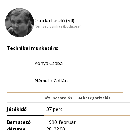
Csurka László (54)
Nemzeti Színház (Budapest)
Technikai munkatárs:
Kónya Csaba
Németh Zoltán
Kézi besorolás
AI kategorizálás
Játékidő
37 perc
Bemutató
1990. február
dátuma
28. 22:00