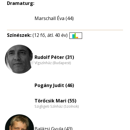
Dramaturg:
Marschall Éva (44)
Színészek:
(12 fő, átl. 40 év)
Életkori
eloszlás
nagyítása
Rudolf Péter (31)
Vígszínház (Budapest)
Pogány Judit (46)
Törőcsik Mari (55)
Szigligeti Színház (Szolnok)
Balázsi Gyula (43)