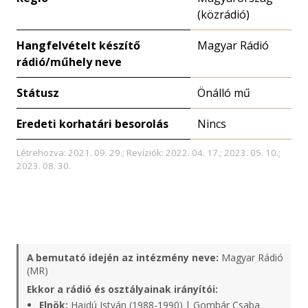
(közrádió)
Hangfelvételt készítő
Magyar Rádió
rádió/műhely neve
Státusz
Önálló mű
Eredeti korhatári besorolás
Nincs
Létrehozva: 2021. 09. 29.; Revíziók: 2022. 04. 17.; 2023. 05. 10.;
2023. 08. 30.
A bemutató idején az intézmény neve:
Magyar Rádió
(MR)
Ekkor a rádió és osztályainak irányítói:
Elnök:
Hajdú István (1988-1990) | Gombár Csaba