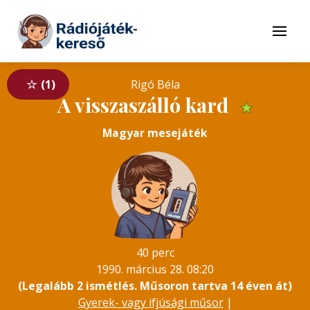
Tovább a navigációhoz
Tovább a tartalomhoz
Menü
1
Rigó Béla
A visszaszálló kard
★
Magyar mesejáték
40 perc
1990. március 28. 08:20
(Legalább 2 ismétlés. Műsoron tartva 14 éven át)
Gyerek- vagy ifjúsági műsor
|