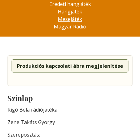
Eredeti hangjáték
Hangjáték
Mesejáték
Magyar Rádió
Produkciós kapcsolati ábra megjelenítése
Színlap
Rigó Béla rádiójátéka
Zene Takáts György
Szereposztás: