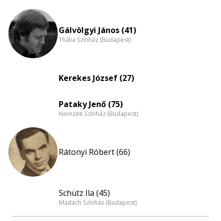
Életkori
eloszlás
nagyítása
Gálvölgyi János (41)
Thália Színház (Budapest)
Kerekes József (27)
Pataky Jenő (75)
Nemzeti Színház (Budapest)
Rátonyi Róbert (66)
Schütz Ila (45)
Madách Színház (Budapest)