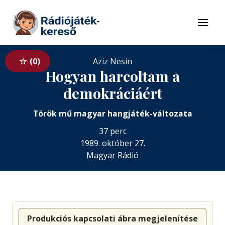
Tovább a navigációhoz
Tovább a tartalomhoz
Menü
0
Aziz Nesin
Hogyan harcoltam a
demokráciáért
Török mű magyar hangjáték-változata
37 perc
1989. október 27.
Magyar Rádió
Produkciós kapcsolati ábra megjelenítése