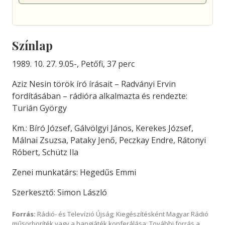
Színlap
1989. 10. 27. 9.05-, Petőfi, 37 perc
Aziz Nesin török író írásait – Radványi Ervin
fordításában – rádióra alkalmazta és rendezte:
Turián György
Km.: Bíró József, Gálvölgyi János, Kerekes József,
Málnai Zsuzsa, Pataky Jenő, Peczkay Endre, Rátonyi
Róbert, Schütz Ila
Zenei munkatárs: Hegedűs Emmi
Szerkesztő: Simon László
Forrás:
Rádió- és Televízió Újság; Kiegészítésként Magyar Rádió
műsorboríték vagy a hangjáték konferálása; További forrás a