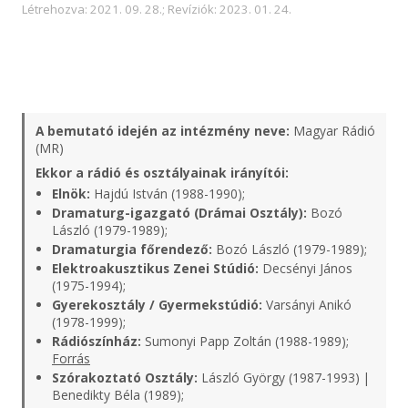
Létrehozva: 2021. 09. 28.; Revíziók: 2023. 01. 24.
A bemutató idején az intézmény neve:
Magyar Rádió
(MR)
Ekkor a rádió és osztályainak irányítói:
Elnök:
Hajdú István (1988-1990);
Dramaturg-igazgató (Drámai Osztály):
Bozó
László (1979-1989);
Dramaturgia főrendező:
Bozó László (1979-1989);
Elektroakusztikus Zenei Stúdió:
Decsényi János
(1975-1994);
Gyerekosztály / Gyermekstúdió:
Varsányi Anikó
(1978-1999);
Rádiószínház:
Sumonyi Papp Zoltán (1988-1989);
Forrás
Szórakoztató Osztály:
László György (1987-1993) |
Benedikty Béla (1989);