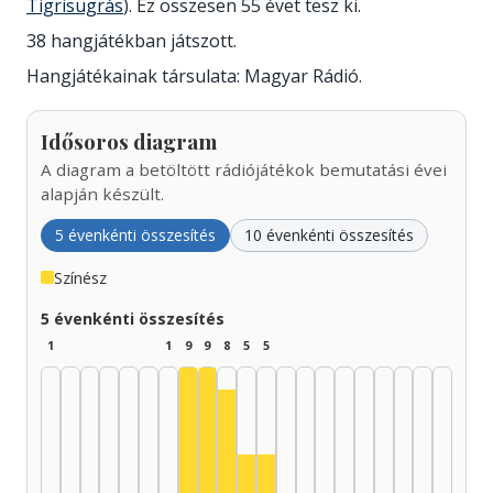
Tigrisugrás
). Ez összesen 55 évet tesz ki.
38 hangjátékban játszott.
Hangjátékainak társulata: Magyar Rádió.
Idősoros diagram
A diagram a betöltött rádiójátékok bemutatási évei
alapján készült.
5 évenkénti összesítés
10 évenkénti összesítés
Színész
5 évenkénti összesítés
1
1
9
9
8
5
5
Színész, 1960–1964: 9
Színész, 1965–1969: 9
Színész, 1970–1974: 8