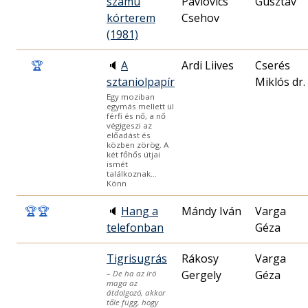
számú
Pavlovics
Gusztáv
kórterem
Csehov
(1981)
🏆
🔈
A
Ardi Liives
Cserés
sztaniolpapír
Miklós dr.
Egy moziban
egymás mellett ül
férfi és nő, a nő
végigeszi az
előadást és
közben zörög. A
két főhős útjai
ismét
találkoznak…
Könn
🏆
🏆
🔈
Hang a
Mándy Iván
Varga
telefonban
Géza
Tigrisugrás
Rákosy
Varga
Gergely
Géza
– De ha az író
maga az
átdolgozó, akkor
tőle függ, hogy