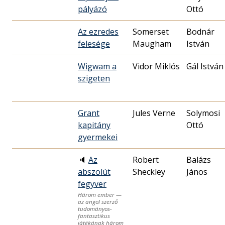
pályázó
Ottó
Az ezredes
Somerset
Bodnár
felesége
Maugham
István
Wigwam a
Vidor Miklós
Gál István
szigeten
Grant
Jules Verne
Solymosi
kapitány
Ottó
gyermekei
🔈
Az
Robert
Balázs
abszolút
Sheckley
János
fegyver
Három ember —
az angol szerző
tudományos-
fantasztikus
játékának három