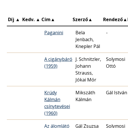
Díj
▲
Kedv.
▲
Cím
▲
Szerző
▲
Rendező
▲
Paganini
Bela
-
Jenbach,
Knepler Pál
A cigánybáró
J. Schnitzler,
Solymosi
(1959)
Johann
Ottó
Strauss,
Jókai Mór
Krúdy
Mikszáth
Gál István
Kálmán
Kálmán
csínytevései
(1960)
Az álomlátó
Gál Zsuzsa
Solymosi