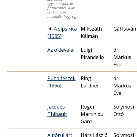
egyetemisták. öt
fiatalember, akik
csak abban
hasonlók, hogy egy
🔈
A sipsirica
Mikszáth
Gál István
(1965)
Kálmán
Az oklevelei
Luigi
dr.
Pirandello
Márkus
Éva
Puha fészek
Ring
dr.
(1966)
Lardner
Márkus
Éva
Jacques
Roger
Solymosi
Thibault
Martin du
Ottó
Gard
A póruljárt
Hárs László
Solymosi