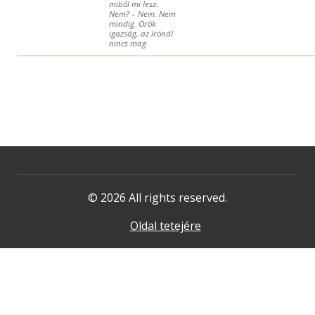
miből mi lesz.
Nem? – Nem. Nem
mindig. Örök
igazság, az írónál
nincs mag
© 2026 All rights reserved.
Oldal tetejére