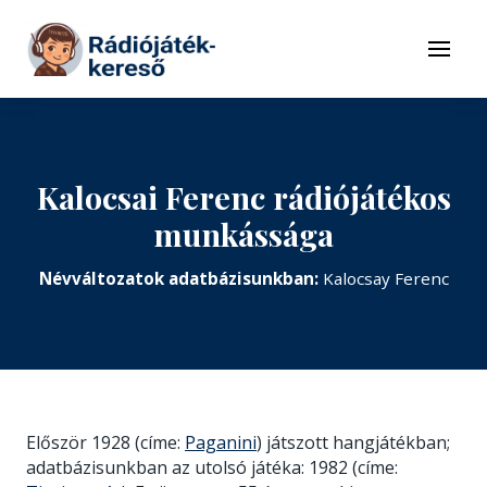
Tovább a navigációhoz
Tovább a tartalomhoz
Menü
Kalocsai Ferenc rádiójátékos
munkássága
Névváltozatok adatbázisunkban:
Kalocsay Ferenc
Először 1928 (címe:
Paganini
) játszott hangjátékban;
adatbázisunkban az utolsó játéka: 1982 (címe: