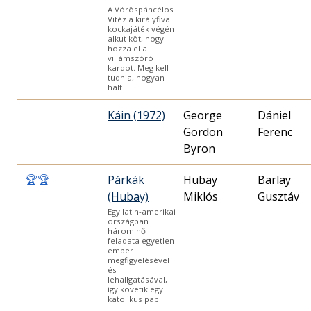
A Vöröspáncélos
Vitéz a királyfival
kockajáték végén
alkut köt, hogy
hozza el a
villámszóró
kardot. Meg kell
tudnia, hogyan
halt
Káin (1972)
George
Dániel
Gordon
Ferenc
Byron
🏆
🏆
Párkák
Hubay
Barlay
(Hubay)
Miklós
Gusztáv
Egy latin-amerikai
országban
három nő
feladata egyetlen
ember
megfigyelésével
és
lehallgatásával,
így követik egy
katolikus pap