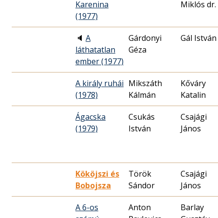
Karenina
Miklós dr.
(1977)
🔈
A
Gárdonyi
Gál István
láthatatlan
Géza
ember (1977)
A király ruhái
Mikszáth
Kőváry
(1978)
Kálmán
Katalin
Ágacska
Csukás
Csajági
(1979)
István
János
Kököjszi és
Török
Csajági
Bobojsza
Sándor
János
A 6-os
Anton
Barlay