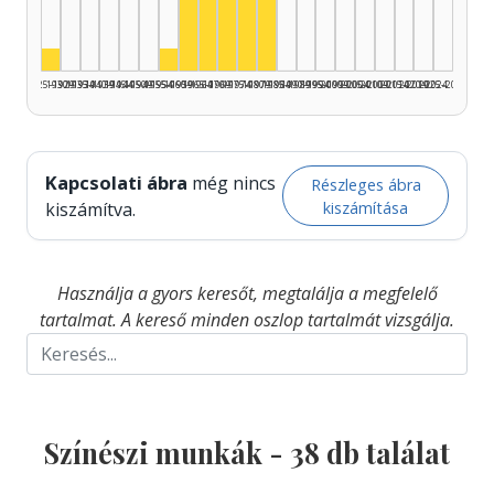
Színész, 1975–1979: 5
Színész, 1980–1984: 5
Színész, 1925–1929: 1
Színész, 1955–1959: 1
1925–1929
1930–1934
1935–1939
1940–1944
1945–1949
1950–1954
1955–1959
1960–1964
1965–1969
1970–1974
1975–1979
1980–1984
1985–1989
1990–1994
1995–1999
2000–2004
2005–2009
2010–2014
2015–2019
2020–2024
2025–2026
Kapcsolati ábra
még nincs
Részleges ábra
kiszámítása
kiszámítva.
Használja a gyors keresőt, megtalálja a megfelelő
tartalmat. A kereső minden oszlop tartalmát vizsgálja.
Színészi munkák -
38
db találat