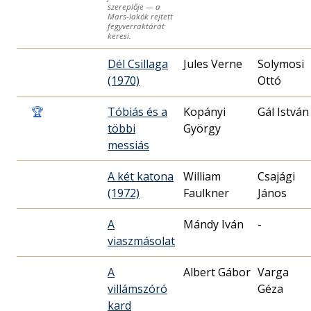
szereplője — a
Mars-lakók rejtett
fegyverraktárát
keresi.
Dél Csillaga
Jules Verne
Solymosi
(1970)
Ottó
🏆
Tóbiás és a
Kopányi
Gál István
többi
György
messiás
A két katona
William
Csajági
(1972)
Faulkner
János
A
Mándy Iván
-
viaszmásolat
A
Albert Gábor
Varga
villámszóró
Géza
kard