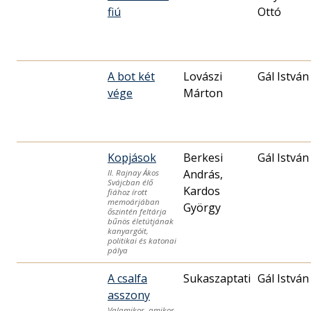
fiú
Ottó
A bot két
Lovászi
Gál István
vége
Márton
Kopjások
Berkesi
Gál István
András,
II. Rajnay Ákos
Svájcban élő
Kardos
fiához írott
memoárjában
György
őszintén feltárja
bűnös életútjának
kanyargóit,
politikai és katonai
pálya
A csalfa
Sukaszaptati
Gál István
asszony
Valamikor, amikor