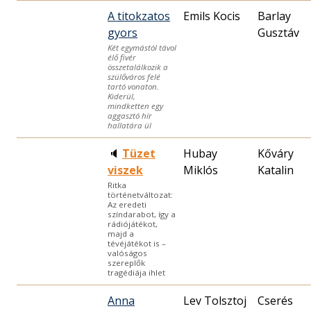
A titokzatos
Emils Kocis
Barlay
gyors
Gusztáv
Két egymástól távol
élő fivér
összetalálkozik a
szülőváros felé
tartó vonaton.
Kiderül,
mindketten egy
aggasztó hír
hallatára ül
🔈
Tüzet
Hubay
Kőváry
viszek
Miklós
Katalin
Ritka
történetváltozat:
Az eredeti
színdarabot, így a
rádiójátékot,
majd a
tévéjátékot is –
valóságos
szereplők
tragédiája ihlet
Anna
Lev Tolsztoj
Cserés