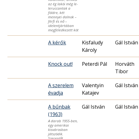
az ég lakói még le-
leruccantak a
földre, két
mennyei dalnok –
férfi és nő –
idelentjártában
megfeledkezett köt
A kérők
Kisfaludy
Gál István
Károly
Knock out!
Peterdi Pál
Horváth
A szerelem
Valentyin
Gál István
évadja
Katajev
A bűnbak
Gál István
Gál István
(1963)
A darab 1955-ben,
egy amerikai
kisvárosban
játszódik.
Szereplőt