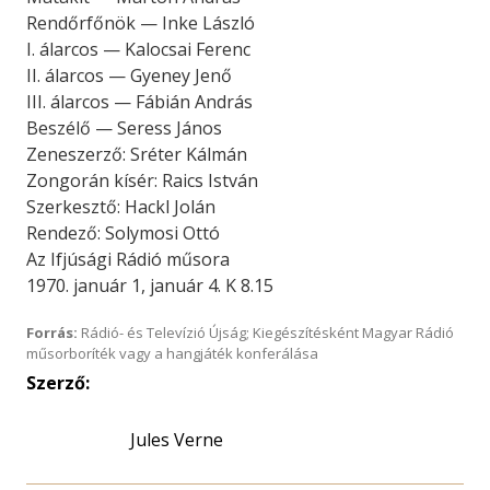
Rendőrfőnök — Inke László
I. álarcos — Kalocsai Ferenc
II. álarcos — Gyeney Jenő
III. álarcos — Fábián András
Beszélő — Seress János
Zeneszerző: Sréter Kálmán
Zongorán kísér: Raics István
Szerkesztő: Hackl Jolán
Rendező: Solymosi Ottó
Az Ifjúsági Rádió műsora
1970. január 1, január 4. K 8.15
Forrás:
Rádió- és Televízió Újság; Kiegészítésként Magyar Rádió
műsorboríték vagy a hangjáték konferálása
Szerző:
Jules Verne