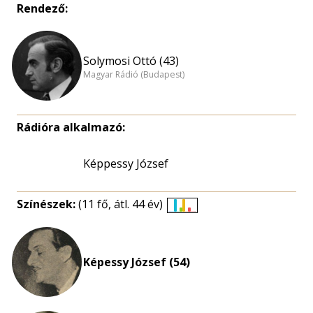
Rendező:
Solymosi Ottó (43)
Magyar Rádió (Budapest)
Rádióra alkalmazó:
Képpessy József
Színészek:
(11 fő, átl. 44 év)
Életkori
eloszlás
nagyítása
Képessy József (54)