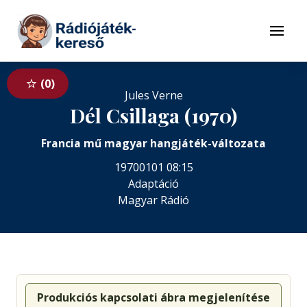
Tovább a navigációhoz
Tovább a tartalomhoz
Menü
0
Jules Verne
Dél Csillaga (1970)
Francia mű magyar hangjáték-változata
19700101 08:15
Adaptáció
Magyar Rádió
Produkciós kapcsolati ábra megjelenítése