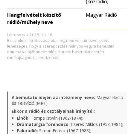
(közrádió)
Hangfelvételt készítő
Magyar Rádió
rádió/műhely neve
Létrehozva: 2025. 10. 16.
Ez az oldal létrehozása óta még nem volt átnézve, ezért
lehetséges, hogy a szereposztás hiányos vagy a bemutató
dátuma valójában ismétlés. Kutatói használat esetén
rádióújságból ellenőrizendő.
A bemutató idején az intézmény neve:
Magyar Rádió
és Televízió (MRT)
Ekkor a rádió és osztályainak irányítói:
Elnök:
Tömpe István (1962-1974);
Dramaturgia főrendező:
Cserés Miklós (1958-1981);
Falurádió:
Simon Ferenc (1967-1988);