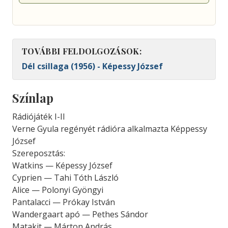
TOVÁBBI FELDOLGOZÁSOK:
Dél csillaga (1956) - Képessy József
Színlap
Rádiójáték I-II
Verne Gyula regényét rádióra alkalmazta Képpessy
József
Szereposztás:
Watkins — Képessy József
Cyprien — Tahi Tóth László
Alice — Polonyi Gyöngyi
Pantalacci — Prókay István
Wandergaart apó — Pethes Sándor
Matakit — Márton András