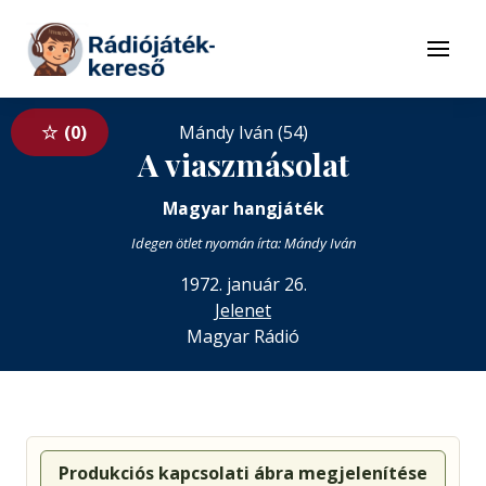
Tovább a navigációhoz
Tovább a tartalomhoz
Menü
0
Mándy Iván (54)
A viaszmásolat
Magyar hangjáték
Idegen ötlet nyomán írta: Mándy Iván
1972. január 26.
Jelenet
Magyar Rádió
Produkciós kapcsolati ábra megjelenítése