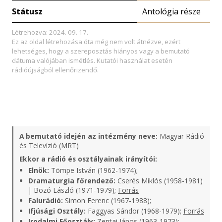
Státusz
Antológia része
Létrehozva: 2024. 09. 17.
Ez az oldal létrehozása óta még nem volt átnézve, ezért
lehetséges, hogy a szereposztás hiányos vagy a bemutató
dátuma valójában ismétlés. Kutatói használat esetén
rádióújságból ellenőrizendő.
A bemutató idején az intézmény neve:
Magyar Rádió
és Televízió (MRT)
Ekkor a rádió és osztályainak irányítói:
Elnök:
Tömpe István (1962-1974);
Dramaturgia főrendező:
Cserés Miklós (1958-1981)
| Bozó László (1971-1979);
Forrás
Falurádió:
Simon Ferenc (1967-1988);
Ifjúsági Osztály:
Faggyas Sándor (1968-1979);
Forrás
Irodalmi Főosztály:
Zentai János (1963-1973);