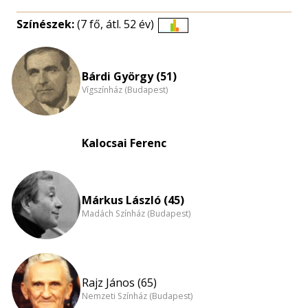
Színészek:
(7 fő, átl. 52 év)
Életkori
eloszlás
nagyítása
Bárdi György (51)
Vígszínház (Budapest)
Kalocsai Ferenc
Márkus László (45)
Madách Színház (Budapest)
Rajz János (65)
Nemzeti Színház (Budapest)