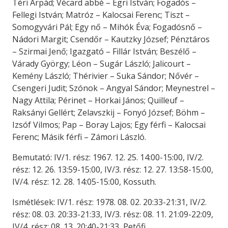
Téri Árpád; Vécard abbé – Egri István; Fogadós –
Fellegi István; Matróz – Kalocsai Ferenc; Tiszt –
Somogyvári Pál; Egy nő – Mihók Éva; Fogadósnő –
Nádori Margit; Csendőr – Kautzky József; Pénztáros
– Szirmai Jenő; Igazgató – Fillár István; Beszélő –
Várady György; Léon – Sugár László; Jalicourt –
Kemény László; Thérivier – Suka Sándor; Nővér –
Csengeri Judit; Szónok – Angyal Sándor; Meynestrel –
Nagy Attila; Périnet – Horkai János; Quilleuf –
Raksányi Gellért; Zelavszkij – Fonyó József; Böhm –
Izsóf Vilmos; Pap – Boray Lajos; Egy férfi – Kalocsai
Ferenc; Másik férfi – Zámori László.
Bemutató: IV/1. rész: 1967. 12. 25. 14:00-15:00, IV/2.
rész: 12. 26. 13:59-15:00, IV/3. rész: 12. 27. 13:58-15:00,
IV/4. rész: 12. 28. 14:05-15:00, Kossuth.
Ismétlések: IV/1. rész: 1978. 08. 02. 20:33-21:31, IV/2.
rész: 08. 03. 20:33-21:33, IV/3. rész: 08. 11. 21:09-22:09,
IV/4. rész: 08. 13. 20:40-21:33, Petőfi.