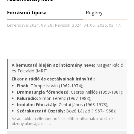
Forrásmű típusa
Regény
Létrehozva: 2021. 09. 28.; Revíziók: 2024. 04. 05.; 2025. 03. 17.
A bemutató idején az intézmény neve:
Magyar Rádió
és Televízió (MRT)
Ekkor a rádió és osztályainak irányítói:
Elnök:
Tömpe István (1962-1974);
Dramaturgia főrendező:
Cserés Miklós (1958-1981);
Falurádió:
Simon Ferenc (1967-1988);
Irodalmi Főosztály:
Zentai János (1963-1973);
Szórakoztató Osztály:
Bozó László (1967-1968);
Az adatokban ellentmondások előfordulhatnak a források
bizonytalansága miatt.