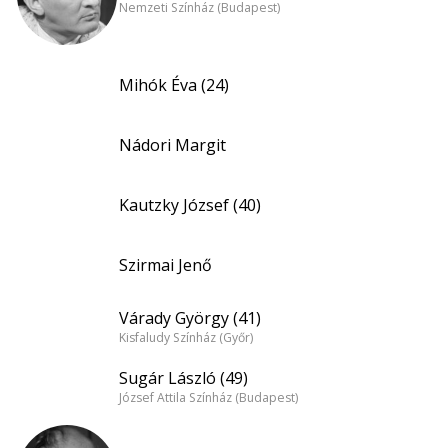
Nemzeti Színház (Budapest)
Mihók Éva (24)
Nádori Margit
Kautzky József (40)
Szirmai Jenő
Várady György (41)
Kisfaludy Színház (Győr)
Sugár László (49)
József Attila Színház (Budapest)