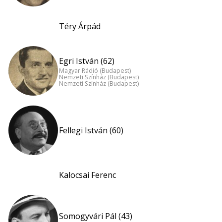
Téry Árpád
Egri István (62)
Magyar Rádió (Budapest)
Nemzeti Színház (Budapest)
Nemzeti Színház (Budapest)
Fellegi István (60)
Kalocsai Ferenc
Somogyvári Pál (43)