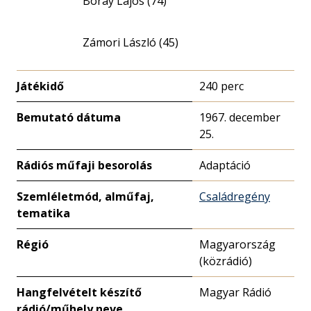
Boray Lajos (74)
Zámori László (45)
Játékidő
240 perc
Bemutató dátuma
1967. december
25.
Rádiós műfaji besorolás
Adaptáció
Szemléletmód, alműfaj,
Családregény
tematika
Régió
Magyarország
(közrádió)
Hangfelvételt készítő
Magyar Rádió
rádió/műhely neve