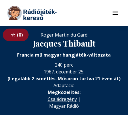
Tovább a navigációhoz
Tovább a tartalomhoz
Menü
0
Roger Martin du Gard
Jacques Thibault
Francia mű magyar hangjáték-változata
240 perc
1967. december 25.
(Legalább 2 ismétlés. Műsoron tartva 21 éven át)
Adaptáció
Megközelítés:
Családregény
|
Magyar Rádió