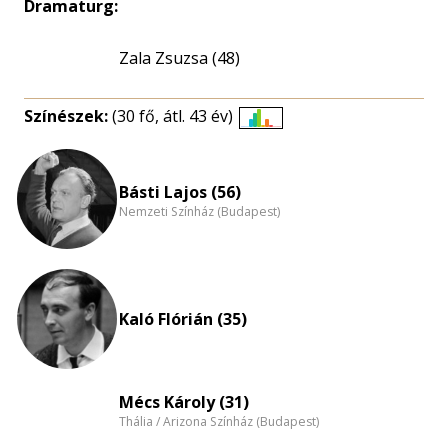
Dramaturg:
Zala Zsuzsa (48)
Színészek:
(30 fő, átl. 43 év)
Életkori
eloszlás
nagyítása
Básti Lajos (56)
Nemzeti Színház (Budapest)
Kaló Flórián (35)
Mécs Károly (31)
Thália / Arizona Színház (Budapest)