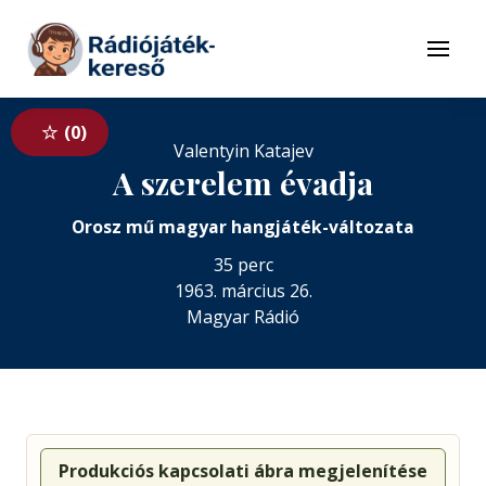
Tovább a navigációhoz
Tovább a tartalomhoz
Menü
0
Valentyin Katajev
A szerelem évadja
Orosz mű magyar hangjáték-változata
35 perc
1963. március 26.
Magyar Rádió
Produkciós kapcsolati ábra megjelenítése