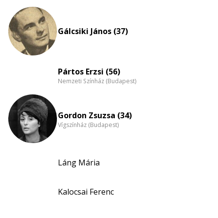
Életkori
eloszlás
nagyítása
Gálcsiki János (37)
Pártos Erzsi (56)
Nemzeti Színház (Budapest)
Gordon Zsuzsa (34)
Vígszínház (Budapest)
Láng Mária
Kalocsai Ferenc