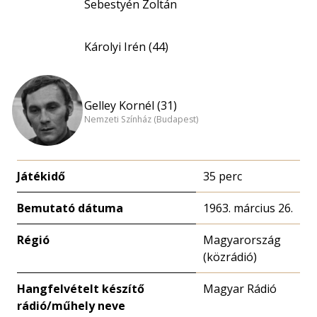
Sebestyén Zoltán
Károlyi Irén (44)
Gelley Kornél (31)
Nemzeti Színház (Budapest)
Játékidő
35 perc
Bemutató dátuma
1963. március 26.
Régió
Magyarország
(közrádió)
Hangfelvételt készítő
Magyar Rádió
rádió/műhely neve