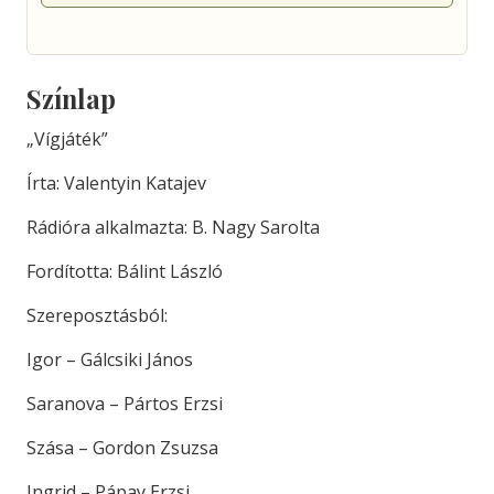
Színlap
„Vígjáték”
Írta: Valentyin Katajev
Rádióra alkalmazta: B. Nagy Sarolta
Fordította: Bálint László
Szereposztásból:
Igor – Gálcsiki János
Saranova – Pártos Erzsi
Szása – Gordon Zsuzsa
Ingrid – Pápay Erzsi