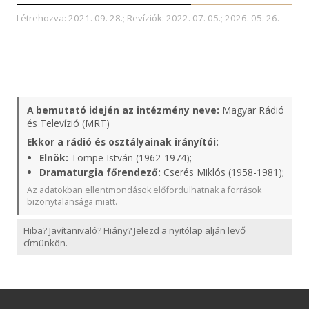
Létrehozva: 2021. 09. 28.; Revíziók: 2022. 07. 05.; 2026. 05. 26.
A bemutató idején az intézmény neve:
Magyar Rádió
és Televízió (MRT)
Ekkor a rádió és osztályainak irányítói:
Elnök:
Tömpe István (1962-1974);
Dramaturgia főrendező:
Cserés Miklós (1958-1981);
Az adatokban ellentmondások előfordulhatnak a források
bizonytalansága miatt.
Hiba? Javítanivaló? Hiány? Jelezd a nyitólap alján levő
címünkön.