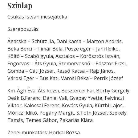
Színlap
Csukás István mesejátéka
Szereposztás:
Ágacska – Schütz Ila, Dani kacsa – Márton András,
Béka Berci – Tímár Béla, Pösze egér – Jani Ildikó,
Költő – Szabó gyula, Asztalos – Körösztös István,
Fogorvos – Áts Gyula, Szemorvosnő – Pásztor Erzsi,
Gomba – Gáti József, Rezső Kacsa – Rajz János,
Városi Egér – Bús Kati, Városi Béka – Petrik József
Km. Ágh Éva, Áts Rózsi, Besztercei Pál, Borhy Gergely,
Deák B.Ferenc, Dániel Vali, Gyapay Yvette, Felvinczi
Viktor, Kalocsai Ferenc, Kovács Gyula, Kürthi Lajos,
Móricz Ildikó, Pogány Margit, S.Tóth József, Székely
Tamás, Temes Gábor, Zakariás Klára
Zenei munkatárs: Horkai Rózsa