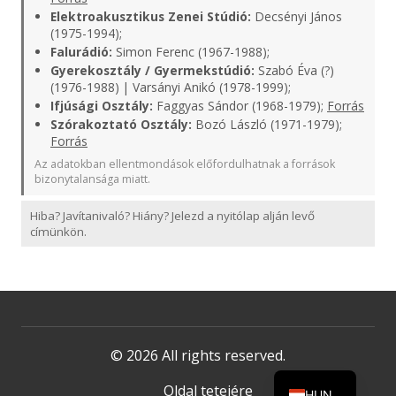
Elektroakusztikus Zenei Stúdió:
Decsényi János
(1975-1994);
Falurádió:
Simon Ferenc (1967-1988);
Gyerekosztály / Gyermekstúdió:
Szabó Éva (?)
(1976-1988) | Varsányi Anikó (1978-1999);
Ifjúsági Osztály:
Faggyas Sándor (1968-1979);
Forrás
Szórakoztató Osztály:
Bozó László (1971-1979);
Forrás
Az adatokban ellentmondások előfordulhatnak a források
bizonytalansága miatt.
Hiba? Javítanivaló? Hiány? Jelezd a nyitólap alján levő
címünkön.
© 2026 All rights reserved.
Oldal tetejére
HUN