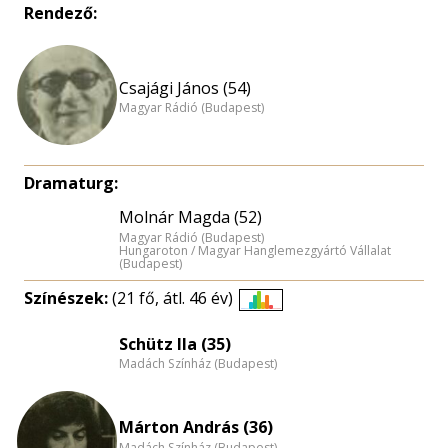
Rendező:
Csajági János (54)
Magyar Rádió (Budapest)
Dramaturg:
Molnár Magda (52)
Magyar Rádió (Budapest)
Hungaroton / Magyar Hanglemezgyártó Vállalat
(Budapest)
Színészek:
(21 fő, átl. 46 év)
Életkori
eloszlás
Schütz Ila (35)
Madách Színház (Budapest)
nagyítása
Márton András (36)
Madách Színház (Budapest)