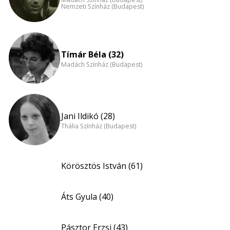
Nemzeti Színház (Budapest)
Tímár Béla (32)
Madách Színház (Budapest)
Jani Ildikó (28)
Thália Színház (Budapest)
Körösztös István (61)
Áts Gyula (40)
Pásztor Erzsi (43)