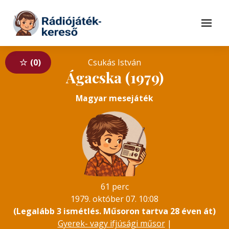
Tovább a navigációhoz
Tovább a tartalomhoz
Menü
0
Csukás István
Ágacska (1979)
Magyar mesejáték
61 perc
1979. október 07. 10:08
(Legalább 3 ismétlés. Műsoron tartva 28 éven át)
Gyerek- vagy ifjúsági műsor
|