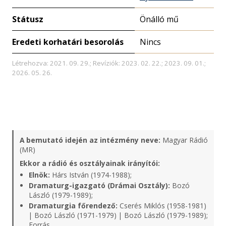
Státusz
Önálló mű
Eredeti korhatári besorolás
Nincs
Létrehozva: 2021. 09. 29.; Revíziók: 2023. 02. 22.; 2023. 09. 01.;
2026. 05. 26.
A bemutató idején az intézmény neve:
Magyar Rádió
(MR)
Ekkor a rádió és osztályainak irányítói:
Elnök:
Hárs István (1974-1988);
Dramaturg-igazgató (Drámai Osztály):
Bozó
László (1979-1989);
Dramaturgia főrendező:
Cserés Miklós (1958-1981)
| Bozó László (1971-1979) | Bozó László (1979-1989);
Forrás