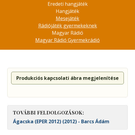
Eredeti hangjáték
Hangjáték
Mesejáték
Rádiójáték gyermekeknek
Magyar Rádió
Magyar Rádió Gyermekrádió
Produkciós kapcsolati ábra megjelenítése
TOVÁBBI FELDOLGOZÁSOK:
Ágacska (EPER 2012) (2012) - Barcs Ádám