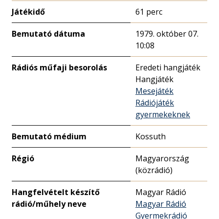
Játékidő
61 perc
Bemutató dátuma
1979. október 07.
10:08
Rádiós műfaji besorolás
Eredeti hangjáték
Hangjáték
Mesejáték
Rádiójáték
gyermekeknek
Bemutató médium
Kossuth
Régió
Magyarország
(közrádió)
Hangfelvételt készítő
Magyar Rádió
rádió/műhely neve
Magyar Rádió
Gyermekrádió