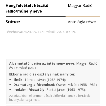
Hangfelvételt készítő
Magyar Rádió
rádió/műhely neve
Státusz
Antológia része
Létrehozva: 2024. 09. 17.; Revíziók: 2024. 09. 19.
A bemutató idején az intézmény neve:
Magyar Rádió
és Televízió (MRT)
Ekkor a rádió és osztályainak irányítói:
Elnök:
Tömpe István (1962-1974);
Dramaturgia főrendező:
Cserés Miklós (1958-1981);
Irodalmi Főosztály:
Zentai János (1963-1973);
Az adatokban ellentmondások előfordulhatnak a források
bizonytalansága miatt.