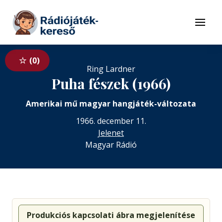
Tovább a navigációhoz
Tovább a tartalomhoz
Menü
0
Ring Lardner
Puha fészek (1966)
Amerikai mű magyar hangjáték-változata
1966. december 11.
Jelenet
Magyar Rádió
Produkciós kapcsolati ábra megjelenítése