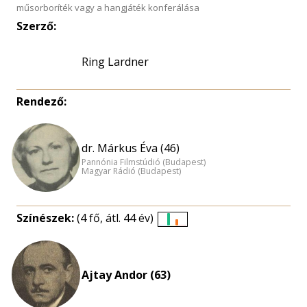
műsorboríték vagy a hangjáték konferálása
Szerző:
Ring Lardner
Rendező:
dr. Márkus Éva (46)
Pannónia Filmstúdió (Budapest)
Magyar Rádió (Budapest)
Színészek:
(4 fő, átl. 44 év)
Életkori
eloszlás
nagyítása
Ajtay Andor (63)