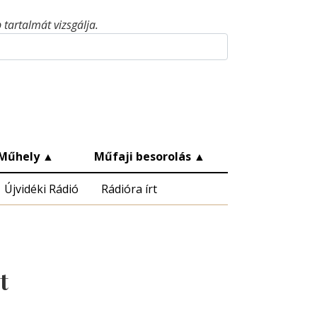
tartalmát vizsgálja.
Műhely
▲
Műfaji besorolás
▲
Újvidéki Rádió
Rádióra írt
t