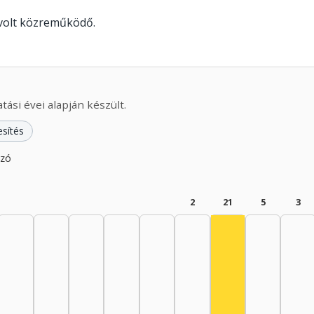
 volt közreműködő.
ási évei alapján készült.
esítés
azó
2
21
5
3
Színész, 1985–19