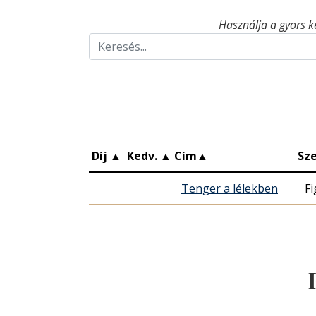
Használja a gyors k
Díj
▲
Kedv.
▲
Cím
▲
Sz
Tenger a lélekben
Fi