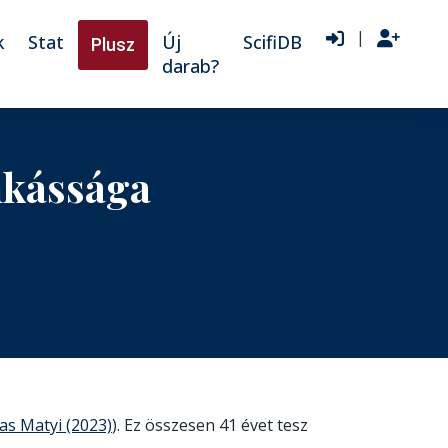
|
k
Stat
Új
ScifiDB
Plusz
darab?
nkássága
as Matyi (2023)
). Ez összesen 41 évet tesz