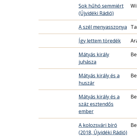
Sok hűhó semmiért
Wi
(Újvidéki Rádió)
A szél menyasszonya
Ta
Így lettem töredék
Ar
Mátyás király
Be
juhásza
Mátyás király és a
Be
huszár
Mátyás király és a
Be
száz esztendős
ember
A kolozsvári bíró
Be
(2018, Újvidéki Rádió)