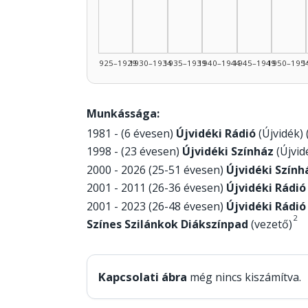
1925–1929
1930–1934
1935–1939
1940–1944
1945–1949
1950–195
1
Munkássága:
1981 - (6 évesen)
Újvidéki Rádió
(Újvidék)
1998 - (23 évesen)
Újvidéki Színház
(Újvid
2000 - 2026 (25-51 évesen)
Újvidéki Szính
2001 - 2011 (26-36 évesen)
Újvidéki Rádió
2001 - 2023 (26-48 évesen)
Újvidéki Rádió
2
Színes Szilánkok Diákszínpad
(vezető)
Kapcsolati ábra
még nincs kiszámítva.