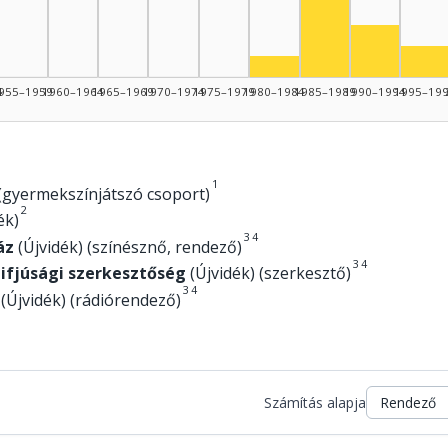
Színész, 
Szí
Színész, 1980–1984: 2
4
955–1959
1960–1964
1965–1969
1970–1974
1975–1979
1980–1984
1985–1989
1990–1994
1995–19
1
 (gyermekszínjátszó csoport)
2
ék)
3
4
áz
(Újvidék) (színésznő, rendező)
3
4
 ifjúsági szerkesztőség
(Újvidék) (szerkesztő)
3
4
(Újvidék) (rádiórendező)
Számítás alapja