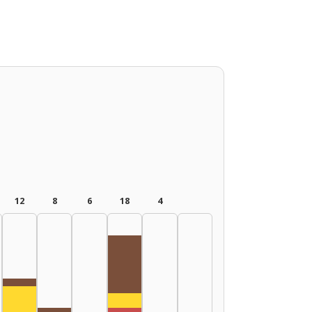
12
8
6
18
4
Rádióra alkalmazó, 2015–2019: 8
Rádióra alkalmazó, 2000–2004: 1
89: 21
Színész, 2015–2019: 2