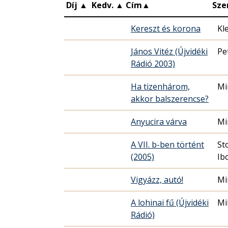
Díj
▲
Kedv.
▲
Cím
▲
Sze
Kereszt és korona
Kl
János Vitéz (Újvidéki
Pe
Rádió 2003)
Ha tizenhárom,
Mi
akkor balszerencse?
Anyucira várva
Mi
A VII. b-ben történt
St
(2005)
Ib
Vigyázz, autó!
Mi
A lohinai fű (Újvidéki
Mi
Rádió)