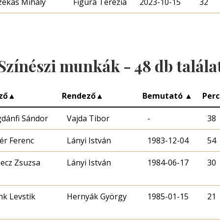
zekas Mihály
Figura Terézia
2023-10-15
32
Színészi munkák -
48
db talála
ző
▲
Rendező
▲
Bemutató
▲
Per
dánfi Sándor
Vajda Tibor
-
38
ér Ferenc
Lányi István
1983-12-04
54
ecz Zsuzsa
Lányi István
1984-06-17
30
nk Levstik
Hernyák György
1985-01-15
21