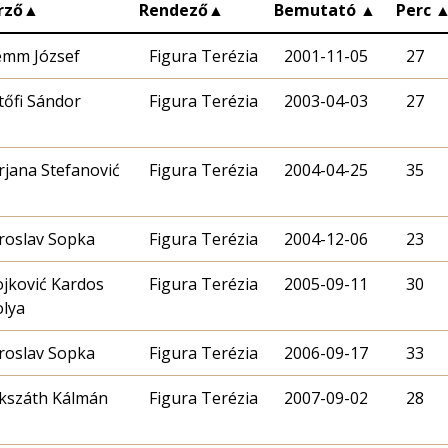
rző
▲
Rendező
▲
Bemutató
▲
Perc
emm József
Figura Terézia
2001-11-05
27
tőfi Sándor
Figura Terézia
2003-04-03
27
rjana Stefanović
Figura Terézia
2004-04-25
35
roslav Sopka
Figura Terézia
2004-12-06
23
ojković Kardos
Figura Terézia
2005-09-11
30
olya
roslav Sopka
Figura Terézia
2006-09-17
33
kszáth Kálmán
Figura Terézia
2007-09-02
28