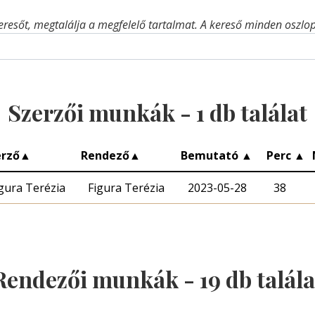
eresőt, megtalálja a megfelelő tartalmat. A kereső minden oszlop 
Szerzői munkák -
1
db találat
erző
▲
Rendező
▲
Bemutató
▲
Perc
▲
gura Terézia
Figura Terézia
2023-05-28
38
Rendezői munkák -
19
db talála