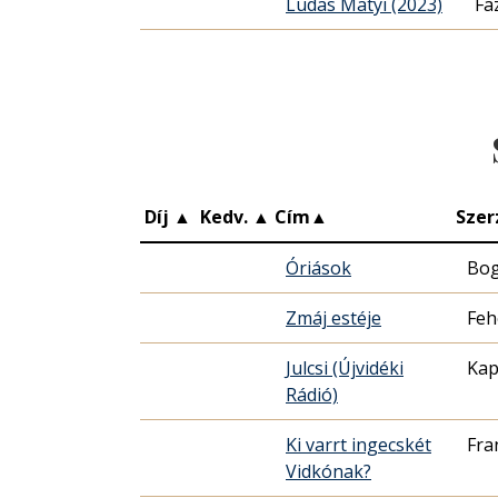
Ludas Matyi (2023)
Fa
Díj
▲
Kedv.
▲
Cím
▲
Szer
Óriások
Bog
Zmáj estéje
Feh
Julcsi (Újvidéki
Kap
Rádió)
Ki varrt ingecskét
Fra
Vidkónak?