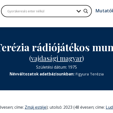
Mutató
Terézia rádiójátékos mu
(
vajdasági magyar
)
Születési dátum: 1975
Névváltozatok adatbázisunkban:
Figyura Terézia
évesen; címe:
Zmáj estéje
); utolsó: 2023 (48 évesen; címe:
Lud