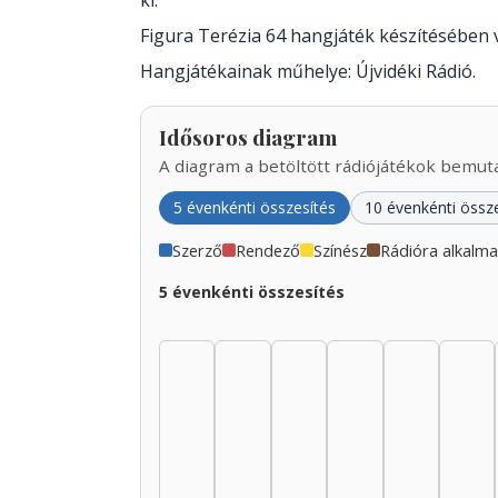
ki.
Figura Terézia 64 hangjáték készítésében
Hangjátékainak műhelye: Újvidéki Rádió.
Idősoros diagram
A diagram a betöltött rádiójátékok bemutat
5 évenkénti összesítés
10 évenkénti össz
Szerző
Rendező
Színész
Rádióra alkalm
5 évenkénti összesítés