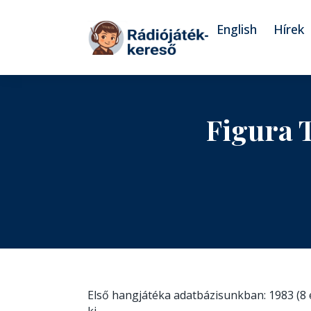
Tovább a navigációhoz
Tovább a tartalomhoz
English
Hírek
Figura 
Első hangjátéka adatbázisunkban: 1983 (8 