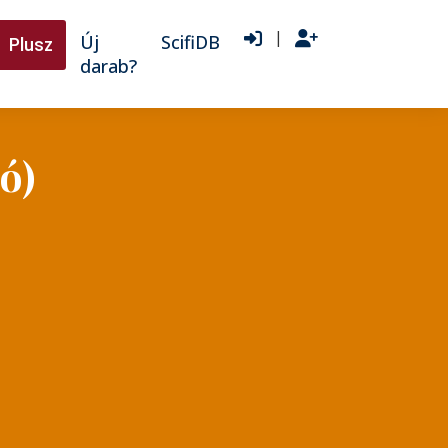
|
Új
ScifiDB
Plusz
darab?
ó)