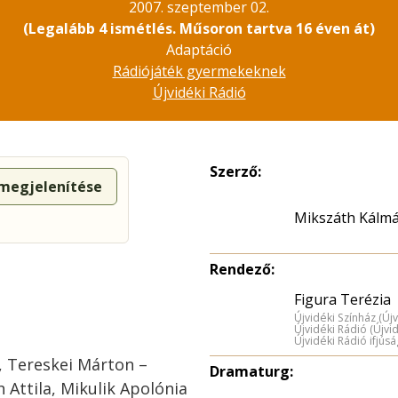
2007. szeptember 02.
(Legalább 4 ismétlés. Műsoron tartva 16 éven át)
Adaptáció
Rádiójáték gyermekeknek
Újvidéki Rádió
Szerző:
 megjelenítése
Mikszáth Kálm
Rendező:
Figura Terézia
Újvidéki Színház (Új
Újvidéki Rádió (Újvi
Újvidéki Rádió ifjús
, Tereskei Márton –
Dramaturg:
 Attila, Mikulik Apolónia