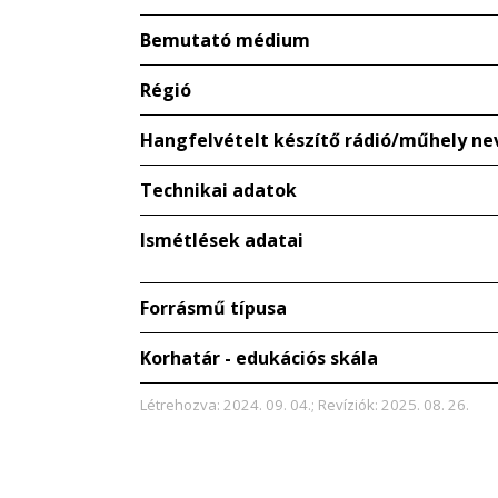
Bemutató médium
Régió
Hangfelvételt készítő rádió/műhely ne
Technikai adatok
Ismétlések adatai
Forrásmű típusa
Korhatár - edukációs skála
Létrehozva: 2024. 09. 04.; Revíziók: 2025. 08. 26.