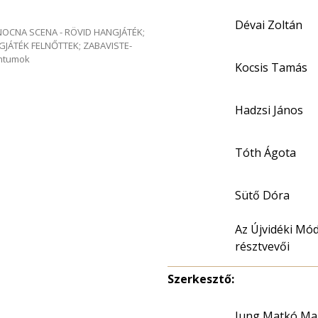
Dévai Zoltán
e NOCNA SCENA - RÖVID HANGJÁTÉK;
GJÁTÉK FELNŐTTEK; ZABAVISTE-
entumok
Kocsis Tamás
Hadzsi János
Tóth Ágota
Sütő Dóra
Az Újvidéki Mó
résztvevői
Szerkesztő:
Jung Matkó Ma