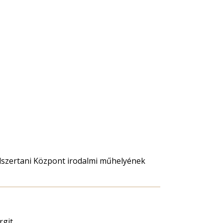
dszertani Központ irodalmi műhelyének
rgit