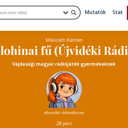
Mutatók
Stat
Mikszáth Kálmán
 lohinai fű (Újvidéki Rádi
Vajdasági magyar rádiójáték gyermekeknek
elbeszélés rádióváltozata
28 perc