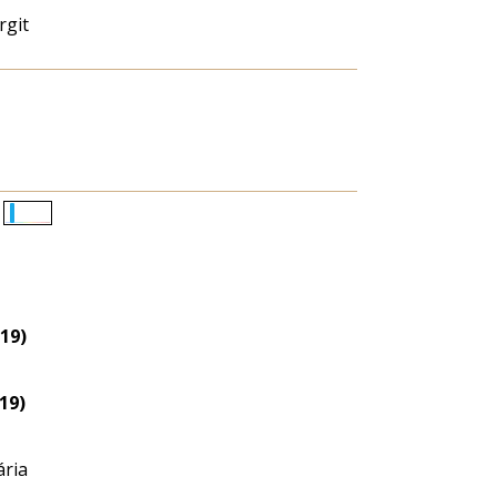
rgit
Életkori
eloszlás
nagyítása
19)
19)
ria