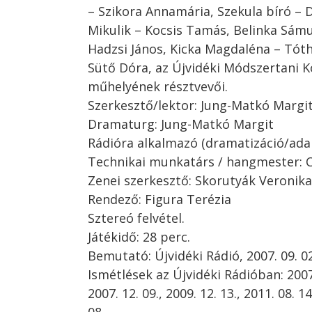
– Szikora Annamária, Szekula bíró – 
Mikulik – Kocsis Tamás, Belinka Sámu
Hadzsi János, Kicka Magdaléna – Tóth
Sütő Dóra, az Újvidéki Módszertani 
műhelyének résztvevői.
Szerkesztő/lektor: Jung-Matkó Margi
Dramaturg: Jung-Matkó Margit
Rádióra alkalmazó (dramatizáció/adap
Technikai munkatárs / hangmester: 
Zenei szerkesztő: Skorutyák Veronika
Rendező: Figura Terézia
Sztereó felvétel.
Játékidő: 28 perc.
Bemutató: Újvidéki Rádió, 2007. 09. 02
Ismétlések az Újvidéki Rádióban: 2007. 
2007. 12. 09., 2009. 12. 13., 2011. 08. 14