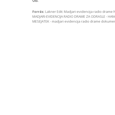
08.
Forrás:
Lakner Edit: Madjari-evidencija radio dram
MADJARI-EVIDENCIJA RADIO DRAME ZA ODRASLE - HAN
MESEJATEK - madjari evidencija radio drame dokum