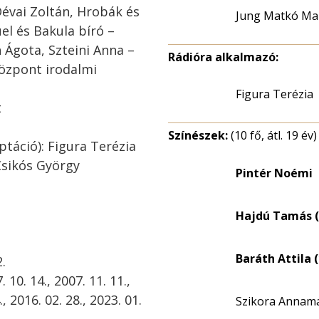
Dévai Zoltán, Hrobák és
Jung Matkó Ma
el és Bakula bíró –
 Ágota, Szteini Anna –
Rádióra alkalmazó:
Központ irodalmi
Figura Terézia
t
Színészek:
(10 fő, átl. 19 év)
táció): Figura Terézia
Csikós György
Pintér Noémi
Hajdú Tamás (
Baráth Attila (
.
10. 14., 2007. 11. 11.,
., 2016. 02. 28., 2023. 01.
Szikora Annamá