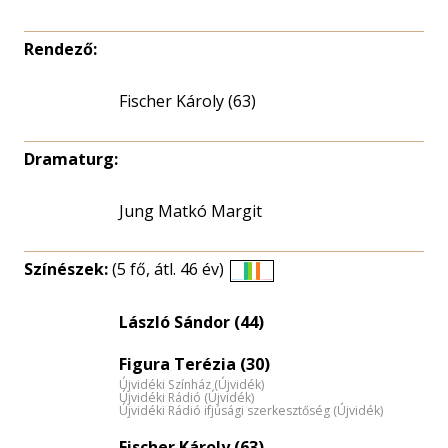
Rendező:
Fischer Károly (63)
Dramaturg:
Jung Matkó Margit
Színészek:
(5 fő, átl. 46 év)
Életkori
eloszlás
László Sándor (44)
nagyítása
Figura Terézia (30)
Újvidéki Színház (Újvidék)
Újvidéki Rádió (Újvidék)
Újvidéki Rádió ifjúsági szerkesztőség (Újvidék)
Fischer Károly (63)