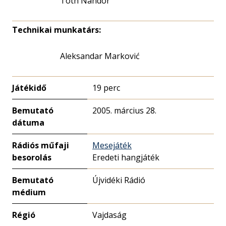
Tóth Nándor
Technikai munkatárs:
Aleksandar Marković
Játékidő
19 perc
Bemutató
2005. március 28.
dátuma
Rádiós műfaji
Mesejáték
besorolás
Eredeti hangjáték
Bemutató
Újvidéki Rádió
médium
Régió
Vajdaság