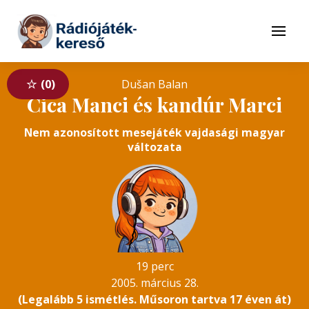
Tovább a navigációhoz
Tovább a tartalomhoz
Menü
0
Dušan Balan
Cica Manci és kandúr Marci
Nem azonosított mesejáték vajdasági magyar
változata
19 perc
2005. március 28.
(Legalább 5 ismétlés. Műsoron tartva 17 éven át)