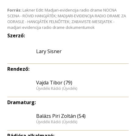
Forrás:
Lakner Edit: Madjari-evidencija radio drame NOCNA
SCENA - RÖVID HANGJÁTÉK; MADJARI-EVIDENCIJA RADIO DRAME ZA
ODRASLE - HANGJÁTÉK FELNŐTTEK; ZABAVISTE-MESEJATEK -
madjari evidencija radio drame dokumentumok
Szerző:
Lary Sisner
Rendező:
Vajda Tibor (79)
Újvidéki Rádió (Újvidék)
Dramaturg:
Balázs Piri Zoltán (54)
Újvidéki Rádió (Újvidék)
Rádióra alkalmazó: