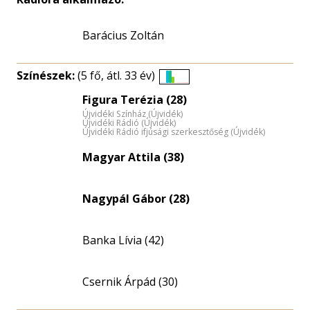
Barácius Zoltán
Színészek:
(5 fő, átl. 33 év)
Életkori
Figura Terézia (28)
eloszlás
Újvidéki Színház (Újvidék)
nagyítása
Újvidéki Rádió (Újvidék)
Újvidéki Rádió ifjúsági szerkesztőség (Újvidék)
Magyar Attila (38)
Nagypál Gábor (28)
Banka Lívia (42)
Csernik Árpád (30)