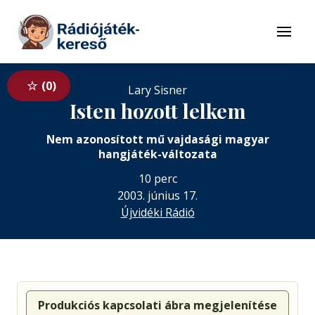
Tovább a navigációhoz
Tovább a tartalomhoz
Menü
0
Lary Sisner
Isten hozott lelkem
Nem azonosított mű vajdasági magyar
hangjáték-változata
10 perc
2003. június 17.
Újvidéki Rádió
Produkciós kapcsolati ábra megjelenítése