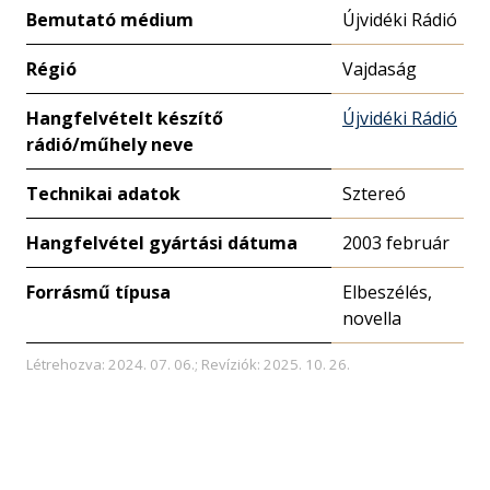
Bemutató médium
Újvidéki Rádió
Régió
Vajdaság
Hangfelvételt készítő
Újvidéki Rádió
rádió/műhely neve
Technikai adatok
Sztereó
Hangfelvétel gyártási dátuma
2003 február
Forrásmű típusa
Elbeszélés,
novella
Létrehozva: 2024. 07. 06.; Revíziók: 2025. 10. 26.