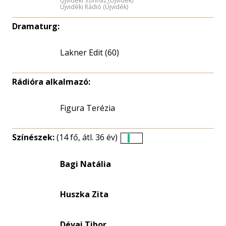
Újvidéki Színház (Újvidék)
Újvidéki Rádió (Újvidék)
Dramaturg:
Lakner Edit (60)
Rádióra alkalmazó:
Figura Terézia
Színészek:
(14 fő, átl. 36 év)
Életkori
eloszlás
Bagi Natália
nagyítása
Huszka Zita
Dévai Tibor