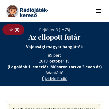
Tovább a navigációhoz
Tovább a tartalomhoz
Menü
0
Rejtő Jenő (†+76)
Az ellopott futár
Vajdasági magyar hangjáték
89 perc
2019. október 19.
(Legalább 1 ismétlés. Műsoron tartva 3 éven át)
Adaptáció
Újvidéki Rádió