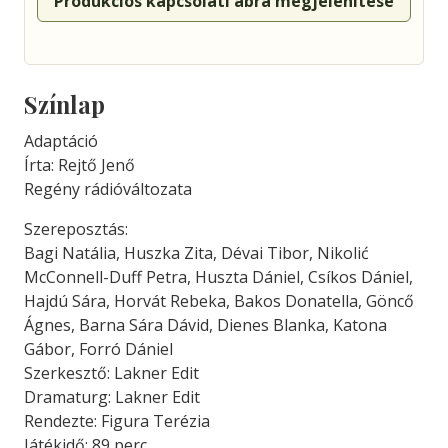
Produkciós kapcsolati ábra megjelenítése
Színlap
Adaptáció
Írta: Rejtő Jenő
Regény rádióváltozata
Szereposztás:
Bagi Natália, Huszka Zita, Dévai Tibor, Nikolić
McConnell-Duff Petra, Huszta Dániel, Csíkos Dániel,
Hajdú Sára, Horvát Rebeka, Bakos Donatella, Göncő
Ágnes, Barna Sára Dávid, Dienes Blanka, Katona
Gábor, Forró Dániel
Szerkesztő: Lakner Edit
Dramaturg: Lakner Edit
Rendezte: Figura Terézia
Játékidő: 89 perc