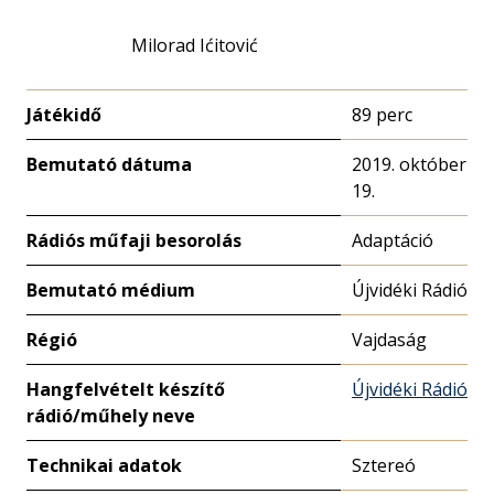
Milorad Ićitović
Játékidő
89 perc
Bemutató dátuma
2019. október
19.
Rádiós műfaji besorolás
Adaptáció
Bemutató médium
Újvidéki Rádió
Régió
Vajdaság
Hangfelvételt készítő
Újvidéki Rádió
rádió/műhely neve
Technikai adatok
Sztereó