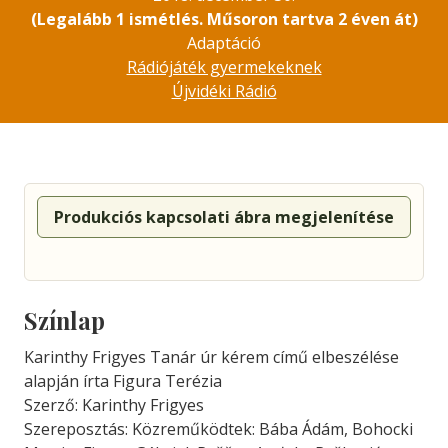
(Legalább 1 ismétlés. Műsoron tartva 2 éven át)
Adaptáció
Rádiójáték gyermekeknek
Újvidéki Rádió
Produkciós kapcsolati ábra megjelenítése
Színlap
Karinthy Frigyes Tanár úr kérem című elbeszélése
alapján írta Figura Terézia
Szerző: Karinthy Frigyes
Szereposztás: Közreműködtek: Bába Ádám, Bohocki