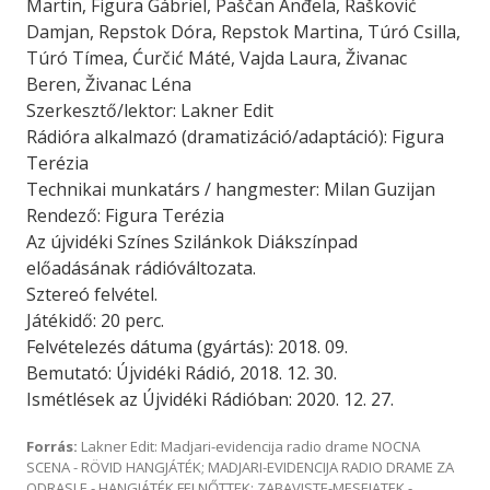
Martin, Figura Gábriel, Paščan Anđela, Rašković
Damjan, Repstok Dóra, Repstok Martina, Túró Csilla,
Túró Tímea, Ćurčić Máté, Vajda Laura, Živanac
Beren, Živanac Léna
Szerkesztő/lektor: Lakner Edit
Rádióra alkalmazó (dramatizáció/adaptáció): Figura
Terézia
Technikai munkatárs / hangmester: Milan Guzijan
Rendező: Figura Terézia
Az újvidéki Színes Szilánkok Diákszínpad
előadásának rádióváltozata.
Sztereó felvétel.
Játékidő: 20 perc.
Felvételezés dátuma (gyártás): 2018. 09.
Bemutató: Újvidéki Rádió, 2018. 12. 30.
Ismétlések az Újvidéki Rádióban: 2020. 12. 27.
Forrás:
Lakner Edit: Madjari-evidencija radio drame NOCNA
SCENA - RÖVID HANGJÁTÉK; MADJARI-EVIDENCIJA RADIO DRAME ZA
ODRASLE - HANGJÁTÉK FELNŐTTEK; ZABAVISTE-MESEJATEK -