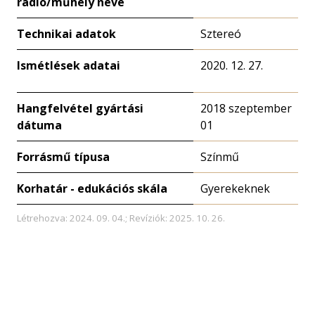
rádió/műhely neve
Technikai adatok
Sztereó
Ismétlések adatai
2020. 12. 27.
Hangfelvétel gyártási
2018 szeptember
dátuma
01
Forrásmű típusa
Színmű
Korhatár - edukációs skála
Gyerekeknek
Létrehozva: 2024. 09. 04.; Revíziók: 2025. 10. 26.