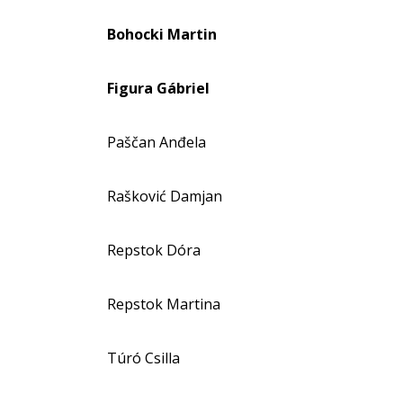
Bohocki Martin
Figura Gábriel
Paščan Anđela
Rašković Damjan
Repstok Dóra
Repstok Martina
Túró Csilla