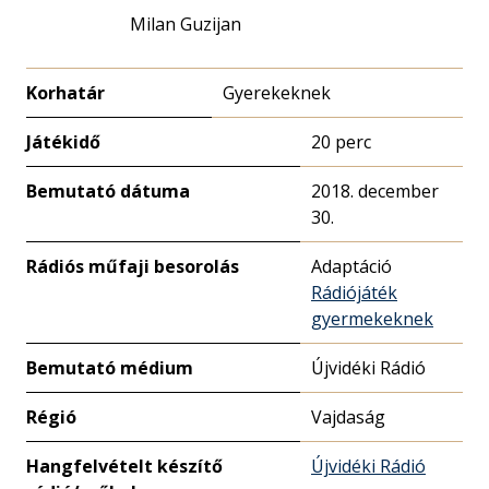
Milan Guzijan
Korhatár
Gyerekeknek
Játékidő
20 perc
Bemutató dátuma
2018. december
30.
Rádiós műfaji besorolás
Adaptáció
Rádiójáték
gyermekeknek
Bemutató médium
Újvidéki Rádió
Régió
Vajdaság
Hangfelvételt készítő
Újvidéki Rádió