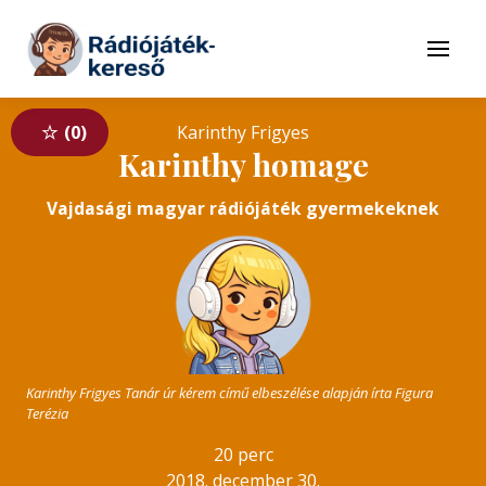
Tovább a navigációhoz
Tovább a tartalomhoz
Menü
0
Karinthy Frigyes
Karinthy homage
Vajdasági magyar rádiójáték gyermekeknek
Karinthy Frigyes Tanár úr kérem című elbeszélése alapján írta Figura
Terézia
20 perc
2018. december 30.