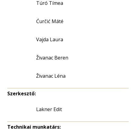
Túró Tímea
Ćurčić Máté
Vajda Laura
Živanac Beren
Živanac Léna
Szerkesztő:
Lakner Edit
Technikai munkatárs: