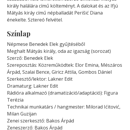
király halálára című költeményt. A dalokat és az Ifjú
Mátyás kiráy című népballadát Perišić Diana
énekelte. Sztereó felvétel.
Színlap
Népmese Benedek Elek gyűjtéséből
Meghalt Mátyás király, oda az igazság (sorozat)
Szerző: Benedek Elek
Szereposztás: Közreműködtek: Elor Emina, Mészáros
Árpád, Szalai Bence, Giricz Attila, Gombos Dániel
Szerkesztő/lektor: Lakner Edit
Dramaturg: Lakner Edit
Rádióra alkalmazó (dramatizáció/adaptáció): Figura
Terézia
Technikai munkatárs / hangmester: Milorad Ićitović,
Milan Guzijan
Zenei szerkesztő: Bakos Árpád
Zeneszerző: Bakos Árpád