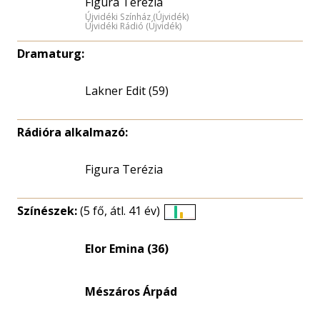
Figura Terézia
Újvidéki Színház (Újvidék)
Újvidéki Rádió (Újvidék)
Dramaturg:
Lakner Edit (59)
Rádióra alkalmazó:
Figura Terézia
Színészek:
(5 fő, átl. 41 év)
Életkori
eloszlás
Elor Emina (36)
nagyítása
Mészáros Árpád