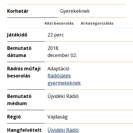
Korhatár
Gyerekeknek
Kézi besorolás
AI kategorizálás
Játékidő
22 perc
Bemutató
2018.
dátuma
december 02.
Rádiós műfaji
Adaptáció
besorolás
Rádiójáték
gyermekeknek
Bemutató
Újvidéki Rádió
médium
Régió
Vajdaság
Hangfelvételt
Újvidéki Rádió