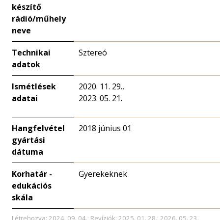
készítő
rádió/műhely
neve
Technikai
Sztereó
adatok
Ismétlések
2020. 11. 29.,
adatai
2023. 05. 21.
Hangfelvétel
2018 június 01
gyártási
dátuma
Korhatár -
Gyerekeknek
edukációs
skála
Létrehozva: 2024. 09. 04.; Revíziók: 2025. 01. 28.; 2026. 05. 23.