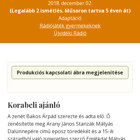
2018. december 02.
(Legalább 2 ismétlés. Műsoron tartva 5 éven át)
Adaptáció
Rádiójáték gyermekeknek
Újvidéki Rádió
Produkciós kapcsolati ábra megjelenítése
Korabeli ajánló
A zenét Bakos Árpád szerezte és adta elő. Ő
zenésítette meg Arany János Stanzák Mátyás
Dalünnepére című eposz töredékét és a 15-ik
századból való ismeretlen szerző Emlékdal Mátyás