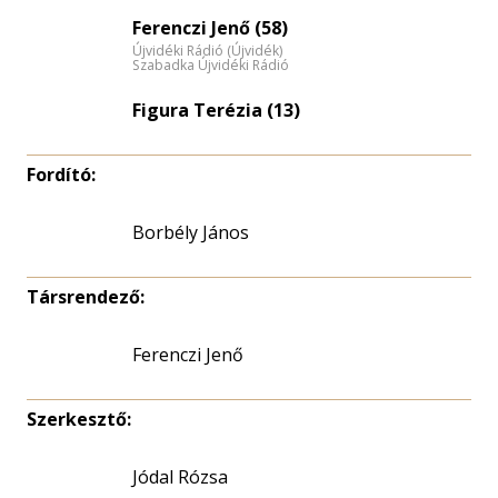
Életkori
Ferenczi Jenő (58)
eloszlás
Újvidéki Rádió (Újvidék)
nagyítása
Szabadka Újvidéki Rádió
Figura Terézia (13)
Fordító:
Borbély János
Társrendező:
Ferenczi Jenő
Szerkesztő:
Jódal Rózsa