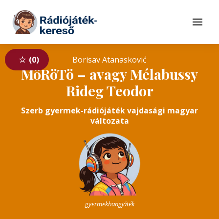
Tovább a navigációhoz
Tovább a tartalomhoz
Menü
0
Borisav Atanasković
MöRöTö – avagy Mélabussy
Rideg Teodor
Szerb gyermek-rádiójáték vajdasági magyar
változata
gyermekhangjáték