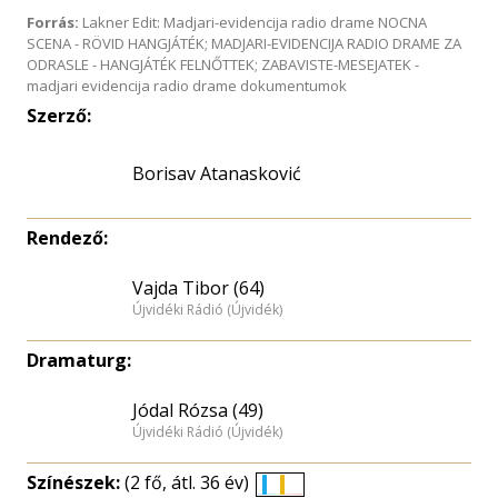
Forrás:
Lakner Edit: Madjari-evidencija radio drame NOCNA
SCENA - RÖVID HANGJÁTÉK; MADJARI-EVIDENCIJA RADIO DRAME ZA
ODRASLE - HANGJÁTÉK FELNŐTTEK; ZABAVISTE-MESEJATEK -
madjari evidencija radio drame dokumentumok
Szerző:
Borisav Atanasković
Rendező:
Vajda Tibor (64)
Újvidéki Rádió (Újvidék)
Dramaturg:
Jódal Rózsa (49)
Újvidéki Rádió (Újvidék)
Színészek:
(2 fő, átl. 36 év)