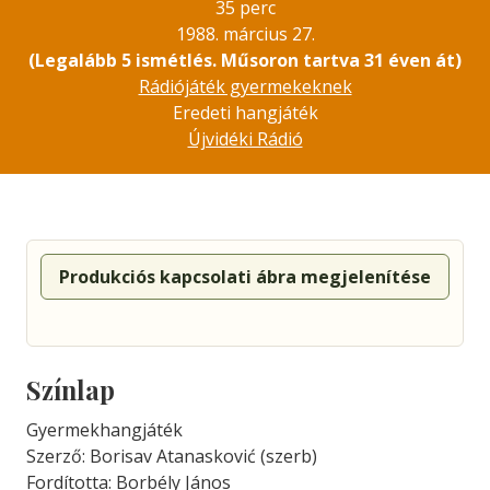
35 perc
1988. március 27.
(Legalább 5 ismétlés. Műsoron tartva 31 éven át)
Rádiójáték gyermekeknek
Eredeti hangjáték
Újvidéki Rádió
Produkciós kapcsolati ábra megjelenítése
Színlap
Gyermekhangjáték
Szerző: Borisav Atanasković (szerb)
Fordította: Borbély János