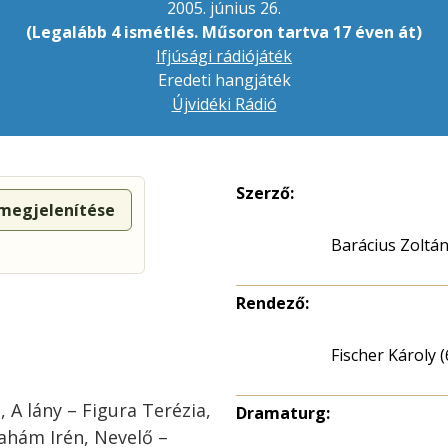
2005. június 26.
(Legalább 4 ismétlés. Műsoron tartva 17 éven át)
Ifjúsági rádiójáték
Eredeti hangjáték
Újvidéki Rádió
Szerző:
 megjelenítése
Barácius Zoltá
Rendező:
Fischer Károly (
 A lány – Figura Terézia,
Dramaturg:
ahám Irén, Nevelő –