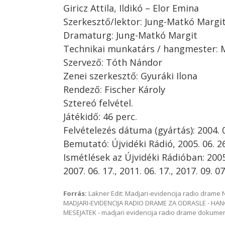
Giricz Attila, Ildikó – Elor Emina
Szerkesztő/lektor: Jung-Matkó Margi
Dramaturg: Jung-Matkó Margit
Technikai munkatárs / hangmester: 
Szervező: Tóth Nándor
Zenei szerkesztő: Gyuráki Ilona
Rendező: Fischer Károly
Sztereó felvétel.
Játékidő: 46 perc.
Felvételezés dátuma (gyártás): 2004. 0
Bemutató: Újvidéki Rádió, 2005. 06. 26
Ismétlések az Újvidéki Rádióban: 2005. 
2007. 06. 17., 2011. 06. 17., 2017. 09. 07
Forrás:
Lakner Edit: Madjari-evidencija radio dram
MADJARI-EVIDENCIJA RADIO DRAME ZA ODRASLE - HAN
MESEJATEK - madjari evidencija radio drame dokum