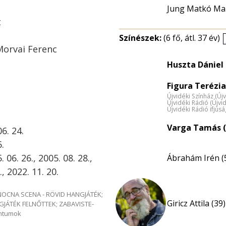
Jung Matkó Ma
t
Színészek:
(6 fő, átl. 37 év)
Morvai Ferenc
Huszta Dániel 
Figura Terézia
Újvidéki Színház (Új
Újvidéki Rádió (Újvi
Újvidéki Rádió ifjús
Varga Tamás (
6. 24.
.
06. 26., 2005. 08. 28.,
Ábrahám Irén (
., 2022. 11. 20.
e NOCNA SCENA - RÖVID HANGJÁTÉK;
Giricz Attila (39)
GJÁTÉK FELNŐTTEK; ZABAVISTE-
entumok