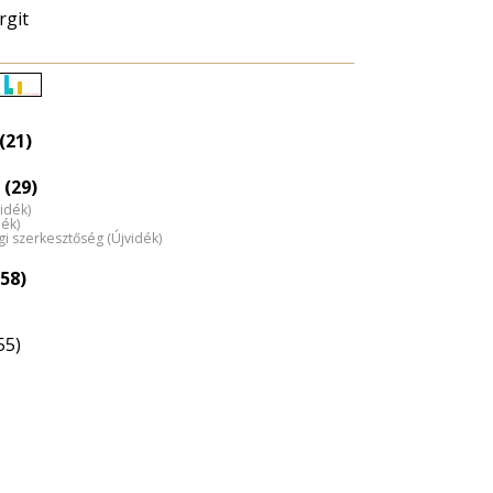
rgit
Életkori
eloszlás
(21)
nagyítása
 (29)
vidék)
dék)
ági szerkesztőség (Újvidék)
58)
55)