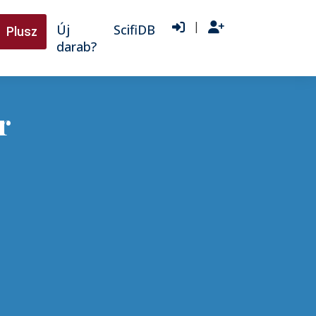
|
Új
ScifiDB
Plusz
darab?
r