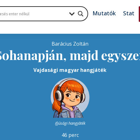
Mutatók
Stat
Barácius Zoltán
Sohanapján, majd egysze
Vajdasági magyar hangjáték
ifjúsági hangjáték
46 perc