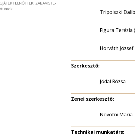
GJÁTÉK FELNŐTTEK; ZABAVISTE-
entumok
Tripolszki Dali
Figura Terézia 
Horváth József 
Szerkesztő:
Jódal Rózsa
Zenei szerkesztő:
Novotni Mária
Technikai munkatárs: