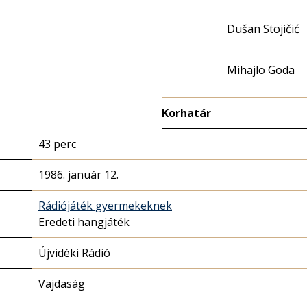
Dušan Stojičić
Mihajlo Goda
Korhatár
43 perc
1986. január 12.
Rádiójáték gyermekeknek
Eredeti hangjáték
Újvidéki Rádió
Vajdaság