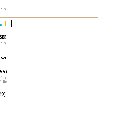
)
dék)
Életkori
eloszlás
58)
dék)
nagyítása
zsa
55)
dék)
ádió
29)