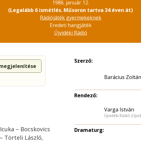
1986. január 12.
(Legalább 6 ismétlés. Műsoron tartva 34 éven át)
Rádiójáték gyermekeknek
Eredeti hangjáték
Újvidéki Rádió
Szerző:
 megjelenítése
Barácius Zoltá
Rendező:
Varga István
Újvidéki Rádió (Újvi
 Icuka – Bocskovics
Dramaturg:
– Törteli László,