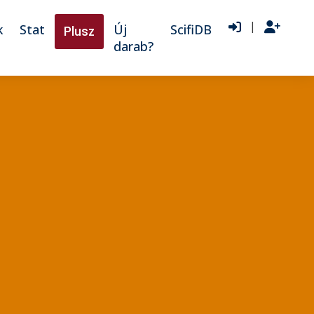
|
k
Stat
Új
ScifiDB
Plusz
darab?