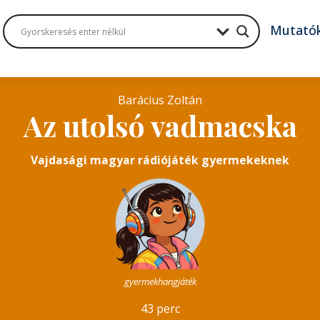
Mutató
Barácius Zoltán
Az utolsó vadmacska
Vajdasági magyar rádiójáték gyermekeknek
gyermekhangjáték
43 perc