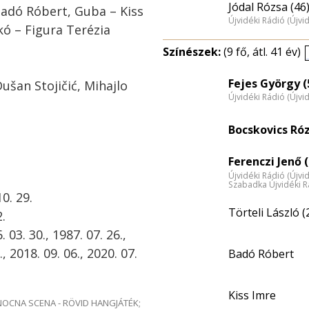
Jódal Rózsa (46
Badó Róbert, Guba – Kiss
Újvidéki Rádió (Újvi
kó – Figura Terézia
Színészek:
(9 fő, átl. 41 év)
Fejes György (
šan Stojičić, Mihajlo
Újvidéki Rádió (Újvi
Bocskovics Ró
Ferenczi Jenő (
Újvidéki Rádió (Újvi
Szabadka Újvidéki R
0. 29.
Törteli László (
.
03. 30., 1987. 07. 26.,
., 2018. 09. 06., 2020. 07.
Badó Róbert
Kiss Imre
e NOCNA SCENA - RÖVID HANGJÁTÉK;