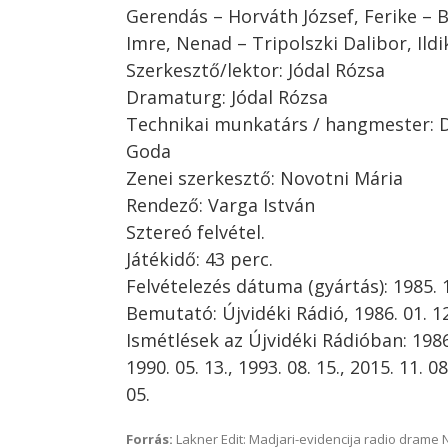
Gerendás – Horváth József, Ferike – 
Imre, Nenad – Tripolszki Dalibor, Ildi
Szerkesztő/lektor: Jódal Rózsa
Dramaturg: Jódal Rózsa
Technikai munkatárs / hangmester: Du
Goda
Zenei szerkesztő: Novotni Mária
Rendező: Varga István
Sztereó felvétel.
Játékidő: 43 perc.
Felvételezés dátuma (gyártás): 1985. 1
Bemutató: Újvidéki Rádió, 1986. 01. 12
Ismétlések az Újvidéki Rádióban: 1986. 
1990. 05. 13., 1993. 08. 15., 2015. 11. 08
05.
Forrás:
Lakner Edit: Madjari-evidencija radio dram