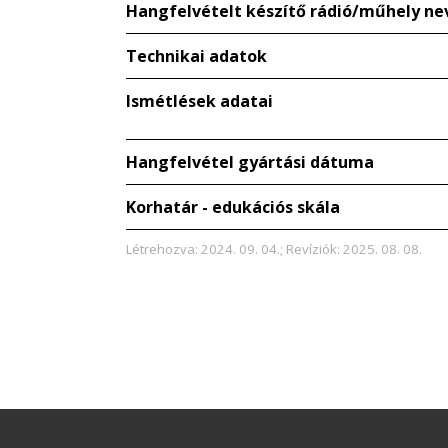
Hangfelvételt készítő rádió/műhely ne
Technikai adatok
Ismétlések adatai
Hangfelvétel gyártási dátuma
Korhatár - edukációs skála
Létrehozva: 2024. 09. 04.; Revíziók: 2025. 08. 08.